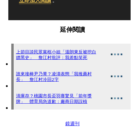
立即加入閱讀
。
延伸閱讀
上節目談民眾黨框小姐「溫朗東反被挖白
嫖黑史」 詹江村批評：我差點笑死
誰來接棒尹乃菁？凌濤表態「我推薦村
長」 詹江村冷回2字
清庫存？桃園市長盃羽賽驚見「前年獎
牌」 體育局急道歉：廠商日期誤植
鏡週刊