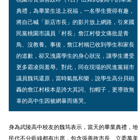
典禮，為畢業生送上祝福，一名學生覺得有趣，
將自己喊「新店市長」的影片放上網路，引來國
民黨桃園市議員「村長」詹江村發文痛批是青
鳥、沒教養。事後，詹江村稱已收到學生和家長
的道歉，卻又洩露學生的身心狀況，讓學生遭受
更多霸凌與羞辱。對此，同在現場的民進黨籍市
議員魏筠還原，當時氣氛和樂，說學生高分貝砲
轟的詹江村根本是誇大其詞、扣帽子，更導致無
辜的高中生因被網暴而痛哭。
身為武陵高中校友的魏筠表示，當天的畢業典禮，地
民代不分藍綠都有出席，包含張善政市長、立委萬美