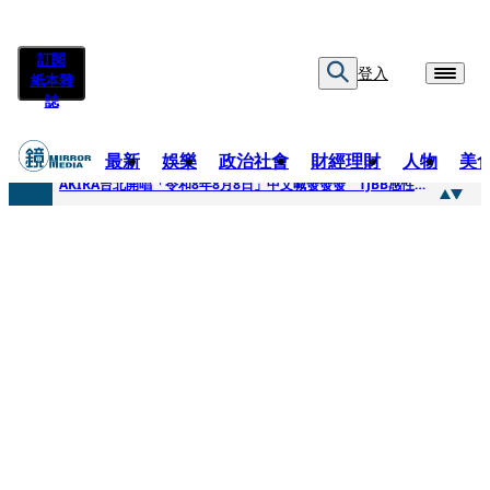
訂閱
登入
紙本雜
誌
最新
娛樂
政治社會
財經理財
人物
美
快訊
AKIRA台北開唱「令和8年8月8日」中文喊發發發 TJBB感性喊「謝謝AKIRA桑」
快訊
台灣新冠期間沒疫苗可打？ 律師列3款嗆：陳時中唯一擋的叫科興
快訊
沉寂12年…鐵肺歌后遇人生低谷 「遭親弟賞巴掌、父親出軌自己閨密」辛酸人生曝光