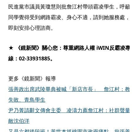
民進黨市議員黃瓊慧則批詹江村帶頭霸凌學生，呼籲
同學覺得受到網路霸凌、身心不適，請到她服務處，
即刻安排心理諮商。
★ 《鏡新聞》關心您：尊重網路人權 iWIN反霸凌專
線：02-33931885。
更多《鏡新聞》報導
張善政出席武陵畢典被喊「新店市長」 詹江村：教
失敗、青鳥學生
尹乃菁請辭文傳會主委 凌濤力薦詹江村：社群聲量
敵沈伯洋
又是六都後段班！黃世杰抓桃園市政兩痛點 批張善