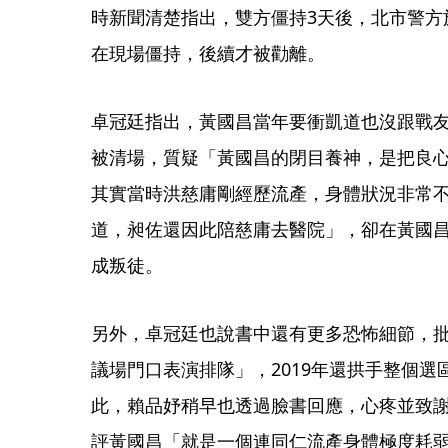
時新聞清楚指出，雙方僵持3天後，北市警方
在現場僵持，後續才被勸離。
卓冠廷指出，黃國昌當年要衝凱道也沒跟戰
被清場，質疑「黃國昌的閉目養神，是把良
其實當時洪慈庸剛經歷流產，身體狀況非常
道，昶佐還因此陪慈庸去醫院」，卻在黃國
成叛徒。
另外，卓冠廷也說書中還有更多恐怖細節，
議場門口表演排隊」，2019年還拱手整個
此，賴品妤稍早也透過臉書回應，心疼並致
評黃國昌「就是一個連同仁流產身體極度耗