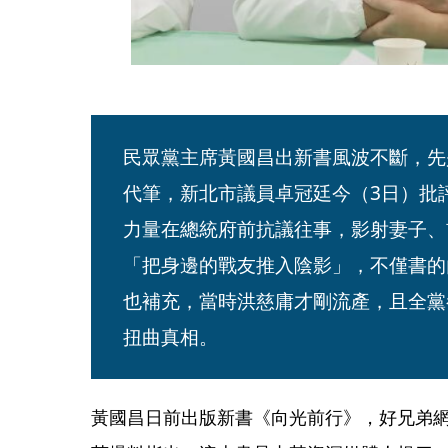
民眾黨主席黃國昌出新書風波不斷，先
代筆，新北市議員卓冠廷今（3日）批評
力量在總統府前抗議往事，影射妻子、
「把身邊的戰友推入陰影」，不僅書的
也補充，當時洪慈庸才剛流產，且全黨
扭曲真相。
黃國昌日前出版新書《向光前行》，好兄弟