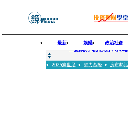
最新
娛樂
政治社會
快訊
「愛露奶」私訊流出！小24
2026瘋世足
快訊
魅力基隆
房市熱
台玻夫人稱長子抑鬱輕生 
快訊
廖峻中風前妻「父親節餵飯