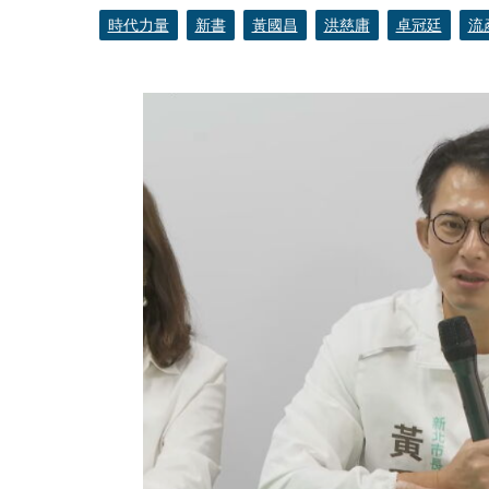
時代力量
新書
黃國昌
洪慈庸
卓冠廷
流