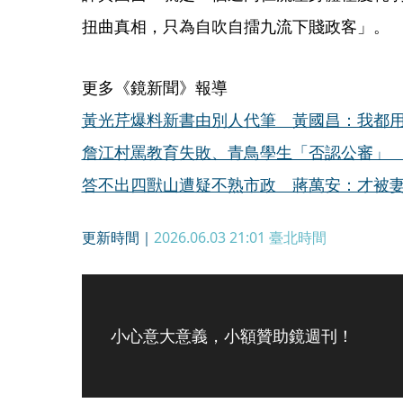
扭曲真相，只為自吹自擂九流下賤政客」。
更多《鏡新聞》報導
黃光芹爆料新書由別人代筆 黃國昌：我都
詹江村罵教育失敗、青鳥學生「否認公審」
答不出四獸山遭疑不熟市政 蔣萬安：才被
更新時間｜
2026.06.03 21:01
臺北時間
小心意大意義，小額贊助鏡週刊！