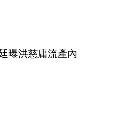
廷曝洪慈庸流產內