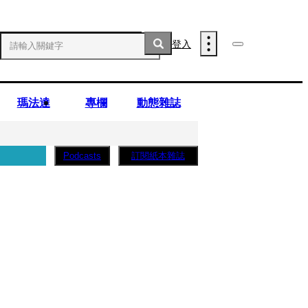
登入
瑪法達
專欄
動態雜誌
訂閱紙本雜誌
Podcasts