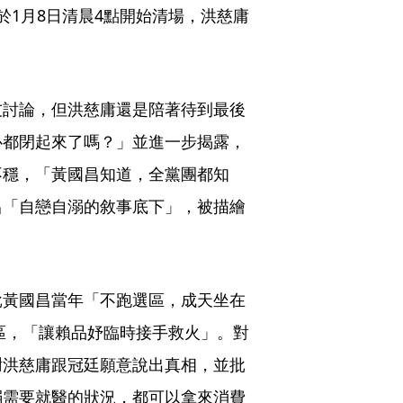
於1月8日清晨4點開始清場，洪慈庸
友討論，但洪慈庸還是陪著待到最後
心都閉起來了嗎？」並進一步揭露，
不穩，「黃國昌知道，全黨團都知
昌「自戀自溺的敘事底下」，被描繪
批黃國昌當年「不跑選區，成天坐在
選區，「讓賴品妤臨時接手救火」。對
謝洪慈庸跟冠廷願意說出真相，並批
弱需要就醫的狀況，都可以拿來消費