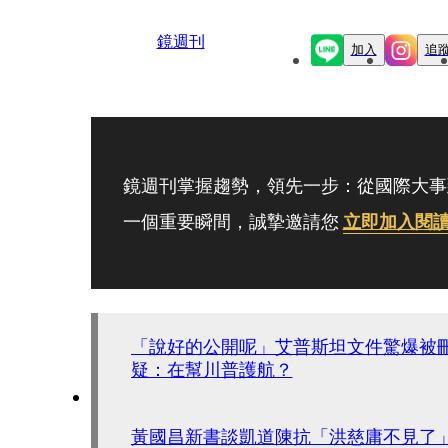
鏡週刊
加入
追
鏡週刊掌握趨勢，領先一步：從國際大事
一個重要瞬間，誠摯邀請您
立即加入閱
「說好的公開呢」艾普斯坦文件驚爆被
疑：在幫川普護航？
黃國昌新書談凱道陳抗「洪慈庸不見了