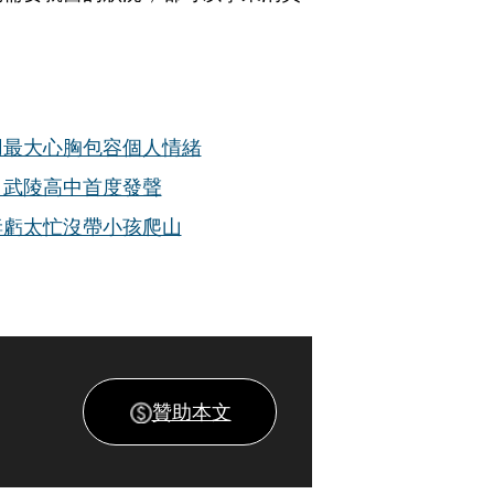
用最大心胸包容個人情緒
 武陵高中首度發聲
妻虧太忙沒帶小孩爬山
贊助本文