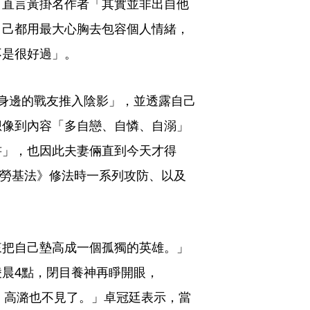
，直言黃掛名作者「其實並非出自他
自己都用最大心胸去包容個人情緒，
不是很好過」。
身邊的戰友推入陰影」，並透露自己
想像到內容「多自戀、自憐、自溺」
書」，也因此夫妻倆直到今天才得
《勞基法》修法時一系列攻防、以及
來把自己墊高成一個孤獨的英雄。」
晨4點，閉目養神再睜開眼，
了，高潞也不見了。」卓冠廷表示，當