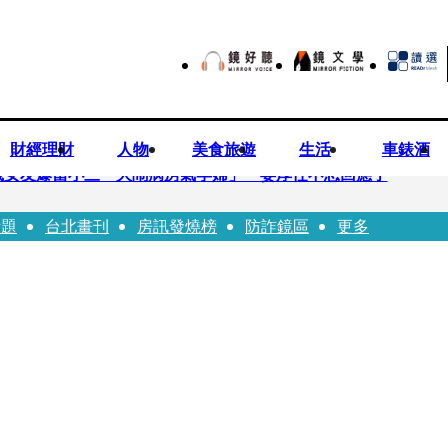
財經理財
人物
美食旅遊
生活
車錶酒
歲女友爆當小三「大鬧病房氣孕婦」 姜厚任不忍回應了
話題
台北畫刊
房訊發燒榜
防詐鏡區
更多
兒媳譚以欣：若愛只在完全順從才給予，就不是無條件的愛
照顧」 兒曬溫馨背影感慨：不計前嫌的真愛