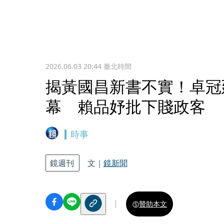
2026.06.03 20:44
臺北時間
揭黃國昌新書不實！卓冠
幕 賴品妤批下賤政客
時事
鏡週刊
文｜
鏡新聞
贊助本文