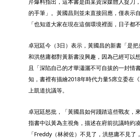
芹爆料指出，這本書是由某資深媒體人捉刀
的手筆」。黃國昌則並未直接回應，僅表示
「也知道大家在現在這個環境裡面，日子都
卓冠廷今（3日）表示，黃國昌的新書「是把
和洪慈庸都對黃新書沒興趣，因為已經可以
且「深陷自己的才華瀟灑不可自拔的一封情
知，書裡有描繪2018年時代力量5席立委在
上凱道抗議等。
卓冠廷怒批，「黃國昌如何踐踏這些戰友，
指書中以黃為主視角，描述在府前抗議時約凌
「Freddy（林昶佐）不見了，洪慈庸不見