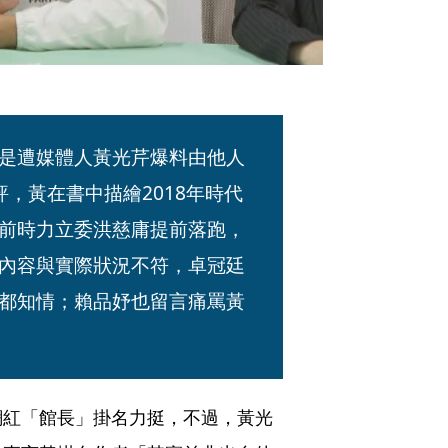
是遭媒體人黃光芹爆料由他人
，黃在書中描繪2018年時代
前時力立委洪慈庸提前落跑，
內容與實際狀況不符，卓冠廷
都知情；賴品妤也留言痛罵黃
網紅「館長」掛名力挺，不過，黃光