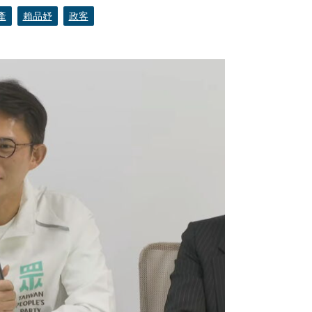
產
賴品妤
政客