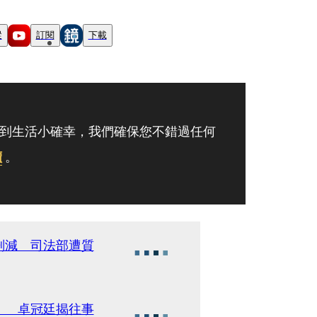
蹤
訂閱
下載
到生活小確幸，我們確保您不錯過任何
讀
。
刪減 司法部遭質
」 卓冠廷揭往事