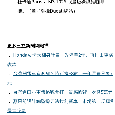
杜卡迪Barista M3 1926 限量版碳纖維咖啡
機。（圖／翻攝Ducati網站）
更多三立新聞網報導
．
Honda皮卡大翻身計畫 先停產2年、再推出更猛
改款
．
台灣開電車有多省？特斯拉公布、一年電費只要7
元
．
台灣進口小車價格戰開打 質感掀背一次降5萬元
．
蘋果前設計總監操刀法拉利新車 市場第一反應竟
是賣股票