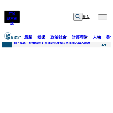
訂閱
登入
紙本雜
誌
最新
娛樂
政治社會
財經理財
人物
美
快訊
創「互道」詐騙慈濟！ 女律師供養義父黃金全入四大庫房
快訊
前時力黨魁表態「反對刪公視預算」 盼在野三思：改凍結處理受質疑項目
快訊
六強片齊聚桃影 小薰《祖先鬼》回桃影娘家 《長安的荔枝》桃影加映一票難求