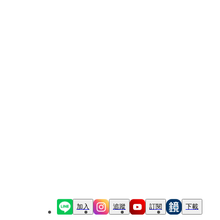
加入
追蹤
訂閱
下載