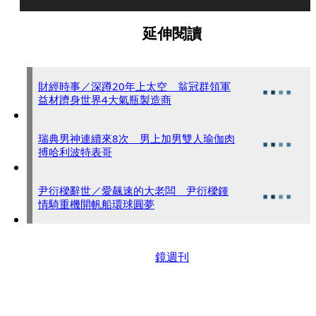
延伸閱讀
財經時事／深蹲20年上太空 翁冠群領軍
益材躋身世界4大氣瓶製造商
瑞典男神連續來8次 男上加男雙人瑜伽肉
搏哈利波特表哥
尹衍樑辭世／愛飆速的大老闆 尹衍樑鍾
情騎重機開帆船環球圓夢
鏡週刊