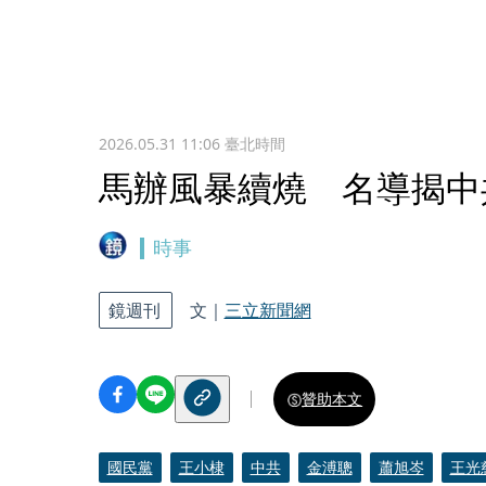
2026.05.31 11:06
臺北時間
馬辦風暴續燒 名導揭中
時事
鏡週刊
文｜
三立新聞網
贊助本文
國民黨
王小棣
中共
金溥聰
蕭旭岑
王光