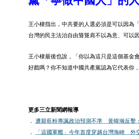
王小棣指出，中共要的人選必須是可以因為
台灣的民主法治自由聳聳肩不以為意、可以
王小棣最後也說，「你以為這只是這個基金
好戲嗎？你不知道中國共產黨認為它代表你
更多三立新聞網報導
．
遭親藍粉專諷政治預測不準 黃暐瀚反擊
．
「這國軍艦」今年首度穿越台灣海峽 外