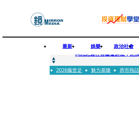
最新
娛樂
政治社會
快訊
柯志恩過往言論遭起底！慈濟
2026瘋世足
快訊
魅力基隆
房市熱
善款不是私房錢！慈濟採購疫
快訊
王凱靈堂遺照曝！選用3年前