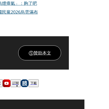
烏煙瘴氣」：夠了吧
民黨2026烏雲滿布
贊助本文
蹤
訂閱
下載