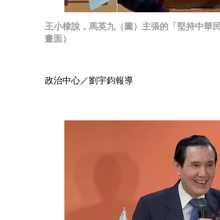
王小棣說，馬英九（圖）主張的「堅持中華
畫面）
政治中心／劉宇鈞報導