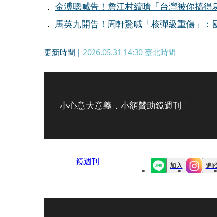
．
金溥聰喊告！詹江村續嗆「台灣被你搞得
．
馬英九開告！周軒驚喊「核彈級重傷」：國
更新時間｜
2026.05.31 14:30
臺北時間
小心意大意義，小額贊助鏡週刊！
鏡週刊
加入
追