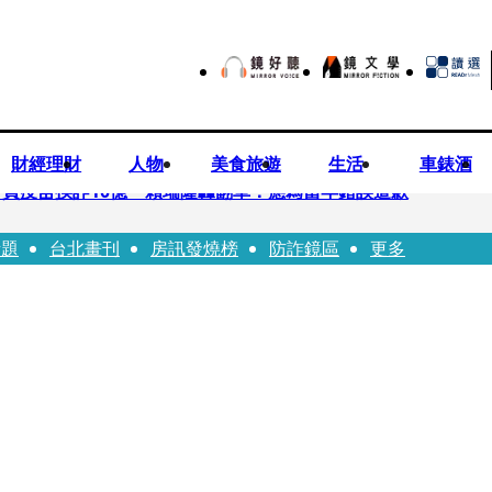
財經理財
人物
美食旅遊
生活
車錶酒
買疫苗挨詐10億 賴瑞隆轟翻車：應為當年錯誤道歉
話題
台北畫刊
房訊發燒榜
防詐鏡區
更多
苗被騙10億沒報案遭炎上 基金會緊急說明
「白衣燦笑照」背後故事洋蔥超大顆... 70歲媽媽打破禁忌送愛