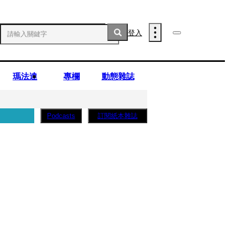
登入
瑪法達
專欄
動態雜誌
訂閱紙本雜誌
Podcasts
子