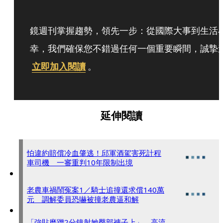
鏡週刊掌握趨勢，領先一步：從國際大事到生活
幸，我們確保您不錯過任何一個重要瞬間，誠摯
立即加入閱讀
。
延伸閱讀
怕違約賠償冷血肇逃！邱軍酒駕害死計程
車司機 一審重判10年限制出境
老農車禍鬧冤案1／騎士追撞還求償140萬
元 調解委員恐嚇被撞老農逼和解
「強貼磨蹭2分鐘射她臀部褲子上」 高流