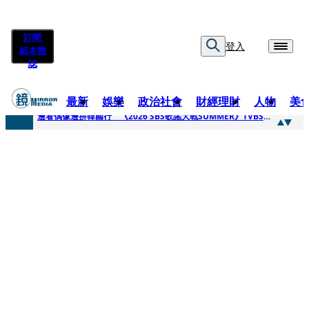
訂閱
登入
紙本雜
誌
最新
娛樂
政治社會
財經理財
人物
美
快訊
邊看偶像邊拚韓國行 《2026 SBS歌謠大戰SUMMER》TVBS直播祭追星福利
快訊
代誌大條火急跳船？ 宏碁派任李文詳接掌兆基屋管2天就喊撤出！
快訊
一句「請回去坐好」 特教生持斷掃把戳女代課老師眼睛大失血近失明