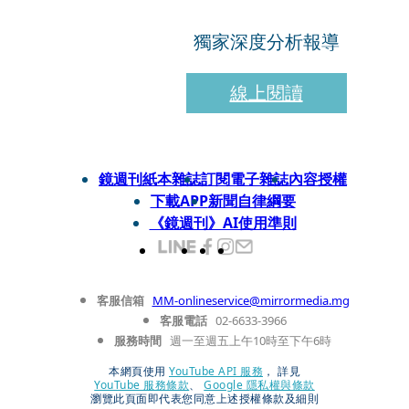
獨家深度分析報導
線上閱讀
鏡週刊紙本雜誌
訂閱電子雜誌
內容授權
下載APP
新聞自律綱要
《鏡週刊》AI使用準則
客服信箱
MM-onlineservice@mirrormedia.mg
客服電話
02-6633-3966
服務時間
週一至週五上午10時至下午6時
本網頁使用
YouTube API 服務
， 詳見
YouTube 服務條款
、
Google 隱私權與條款
瀏覽此頁面即代表您同意上述授權條款及細則