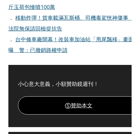
斤玉荷包慘噴100萬
．
移動炸彈！貨車載滿瓦斯桶、司機毒駕恍神肇事
法院無保請回檢提抗告
．
台中修車廠開幕！改裝車加油站「甩尾飄移」畫面
曝 警：已撤銷路權申請
小心意大意義，小額贊助鏡週刊！
贊助本文