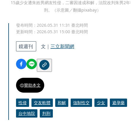
15歲少女遭朱姓男網友性侵，二審因達成和解，法院改判朱男2年
刑。（示意圖／翻攝pixabay）
發布時間：
2026.05.31 11:31
臺北時間
更新時間：
2026.05.31 15:00
臺北時間
鏡週刊
文｜
三立新聞網
贊助本文
性侵
交友軟體
和解
強制性交
少女
避孕藥
台中地院
判刑