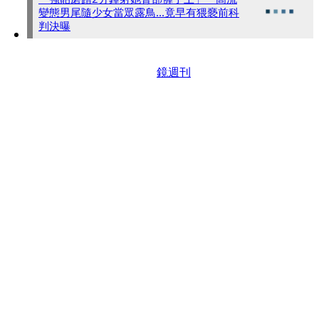
變態男尾隨少女當眾露鳥...竟早有猥褻前科
判決曝
鏡週刊