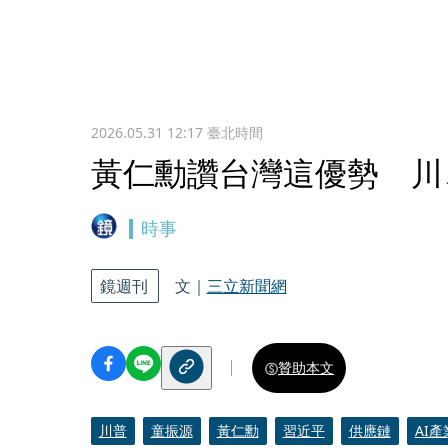
2026.05.31 12:17
臺北時間
黃仁勳讚台灣這優勢 川
時事
鏡週刊
文｜
三立新聞網
贊助本文
川普
童振源
黃仁勳
習近平
供應鏈
AI產