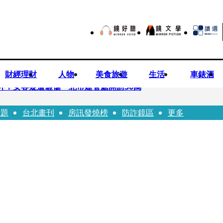
財經理財
人物
美食旅遊
生活
車錶酒
落意外！女客疑遭砸傷 北市建管處開罰30萬
話題
台北畫刊
房訊發燒榜
防詐鏡區
更多
%關稅12月生效 經濟部回應了
7月營收齊揚股價抗跌