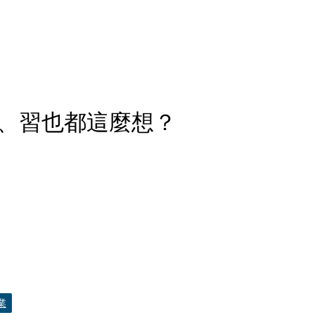
、習也都這麼想？
業