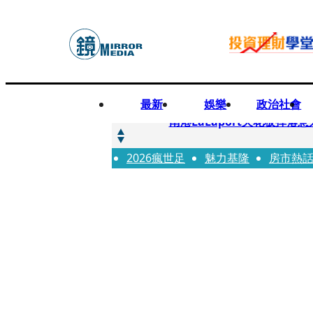
最新
娛樂
政治社會
快訊
南港LaLaport天花板掉
2026瘋世足
快訊
魅力基隆
房市熱
川普又出招！多晶矽產品課15
快訊
美伊衝突要注意！ 台塑四寶