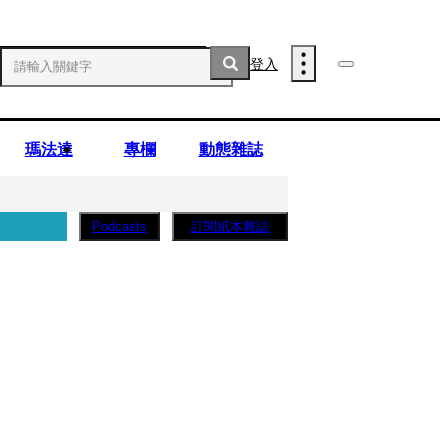
登入
瑪法達
專欄
動態雜誌
訂閱紙本雜誌
Podcasts