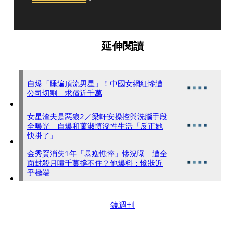
延伸閱讀
自爆「睡遍頂流男星」！中國女網紅慘遭
公司切割 求償近千萬
女星渣夫是惡狼2／梁軒安操控與洗腦手段
全曝光 自爆和蕭淑慎沒性生活「反正她
快掛了」
金秀賢消失1年「暴瘦憔悴」慘況曝 遭全
面封殺月噴千萬撐不住？他爆料：慘狀近
乎極端
鏡週刊