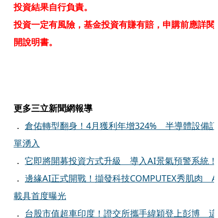
投資結果自行負責。
投資一定有風險，基金投資有賺有賠，申購前應詳閱
開說明書。
更多三立新聞網報導
．
倉佑轉型翻身！4月獲利年增324% 半導體設備訂
單湧入
．
它即將開募投資方式升級 導入AI景氣預警系統！
．
邊緣AI正式開戰！擷發科技COMPUTEX秀肌肉 A
載具首度曝光
．
台股市值超車印度！證交所攜手緯穎登上彭博 這