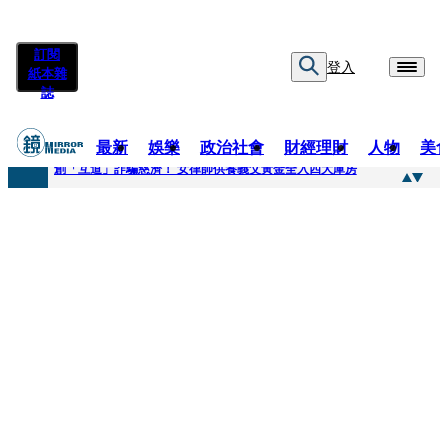
訂閱
登入
紙本雜
誌
最新
娛樂
政治社會
財經理財
人物
美
快訊
創「互道」詐騙慈濟！ 女律師供養義父黃金全入四大庫房
快訊
前時力黨魁表態「反對刪公視預算」 盼在野三思：改凍結處理受質疑項目
快訊
六強片齊聚桃影 小薰《祖先鬼》回桃影娘家 《長安的荔枝》桃影加映一票難求