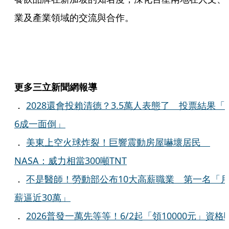
業及產業領域的交流與合作。
更多三立新聞網報導
．
2028還會投賴清德？3.5萬人表態了 投票結果「
6成一面倒」
．
美東上空火球炸裂！巨響震動房屋嚇壞居民
NASA：威力相當300噸TNT
．
不是醫師！勞動部公布10大高薪職業 第一名「
薪逼近30萬」
．
2026普發一萬先等等！6/2起「領10000元」資格