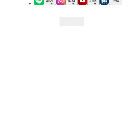
加入
追蹤
訂閱
下載
最新文章