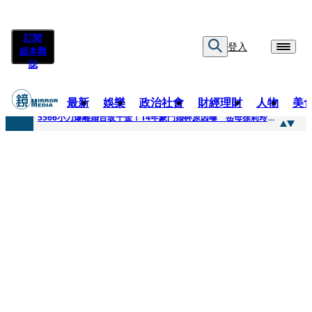
訂閱
登入
紙本雜
誌
最新
娛樂
政治社會
財經理財
人物
美
快訊
5566小刀爆離婚台玻千金！14年豪門婚碎原因曝 岳母徐莉玲風暴意外揭家族祕辛
快訊
徐莉玲喪子劇變／徐莉玲「巨大哀傷足不出戶」 解密長子身世
快訊
醫美偷拍案無影像網紅律師仍喊提告 學者：須具備侵權要件