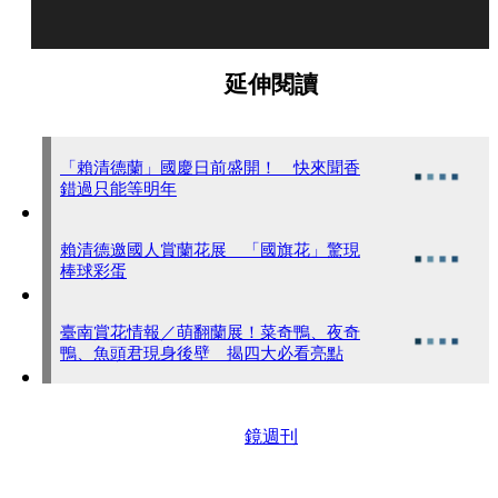
延伸閱讀
「賴清德蘭」國慶日前盛開！ 快來聞香
錯過只能等明年
賴清德邀國人賞蘭花展 「國旗花」驚現
棒球彩蛋
臺南賞花情報／萌翻蘭展！菜奇鴨、夜奇
鴨、魚頭君現身後壁 揭四大必看亮點
鏡週刊