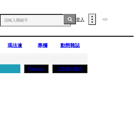
登入
瑪法達
專欄
動態雜誌
訂閱紙本雜誌
Podcasts