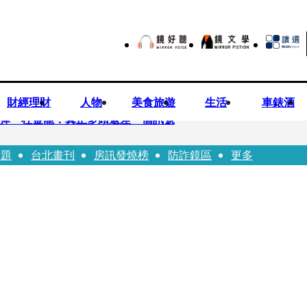
財經理財
人物
美食旅遊
生活
車錶酒
後反彈 杜金龍：真正多頭還差一個訊號
話題
台北畫刊
房訊發燒榜
防詐鏡區
更多
 唐綺陽
折斷掃把刺傷老師 女老師眼球重創恐失明