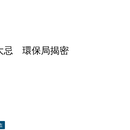
大忌 環保局揭密
市