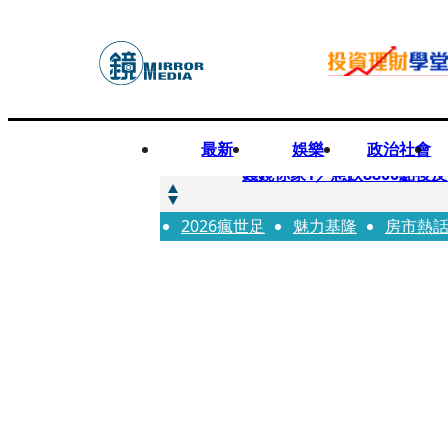
最新
娛樂
政治社會
快訊
錢鏡你家1／急跌8800點
2026瘋世足
快訊
魅力基隆
房市熱
鏡大咖／一起往好命路出發
快訊
台中國一特教生暑輔失控！