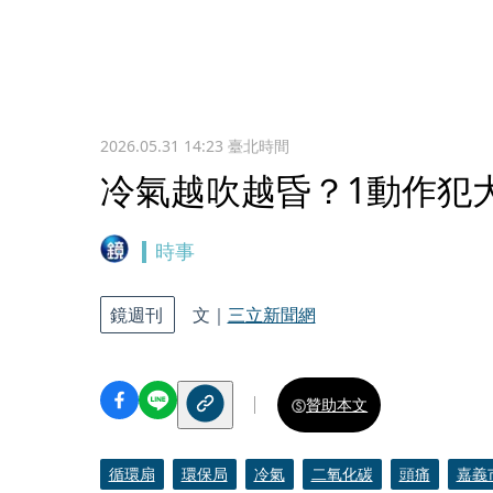
2026.05.31 14:23
臺北時間
冷氣越吹越昏？1動作犯
時事
鏡週刊
文｜
三立新聞網
贊助本文
循環扇
環保局
冷氣
二氧化碳
頭痛
嘉義