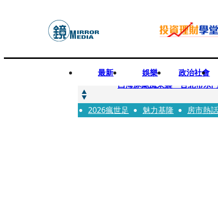
最新
娛樂
政治社會
快訊
白海豚颱風來襲 台北市水門
2026瘋世足
快訊
魅力基隆
房市熱
AKIRA台北唱到一半突收兒
快訊
獨家／TWICE Mina一進