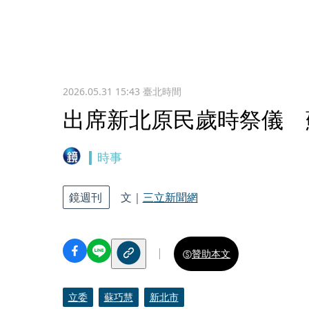
2026.05.31 15:43
臺北時間
出席新北原民歲時祭儀 
時事
鏡週刊
文｜
三立新聞網
贊助本文
立委
蘇巧慧
新北市