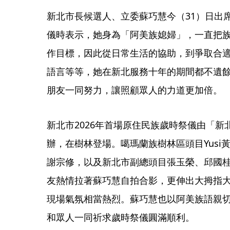
新北市長候選人、立委蘇巧慧今（31）日出席
儀時表示，她身為「阿美族媳婦」，一直把
作目標，因此從日常生活的協助，到爭取合
語言等等，她在新北服務十年的期間都不遺
朋友一同努力，讓照顧眾人的力道更加倍。
新北市2026年首場原住民族歲時祭儀由「
辦，在樹林登場。噶瑪蘭族樹林區頭目Yusi黃伸
謝宗修，以及新北市副總頭目張玉榮、邱國
友熱情拉著蘇巧慧自拍合影，更伸出大拇指
現場氣氛相當熱烈。蘇巧慧也以阿美族語親
和眾人一同祈求歲時祭儀圓滿順利。