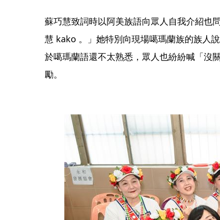
蘇巧慧致詞時以阿美族語向眾人自我介紹也問好，「Ng
慧 kako 。」她特別向現場噶瑪蘭族的族
於噶瑪蘭語還不太熟悉，眾人也紛紛喊「沒
勵。