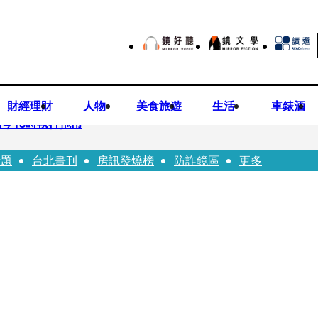
財經理財
人物
美食旅遊
生活
車錶酒
今18時執行拖吊
話題
台北畫刊
房訊發燒榜
防詐鏡區
更多
子告白「爸爸I LOVE YOU」 驚喜林志玲同步曝光父親節「披
華山「天空秒變臉」！ONCE狂風暴雨死守 畫面曝光2.5萬人笑翻