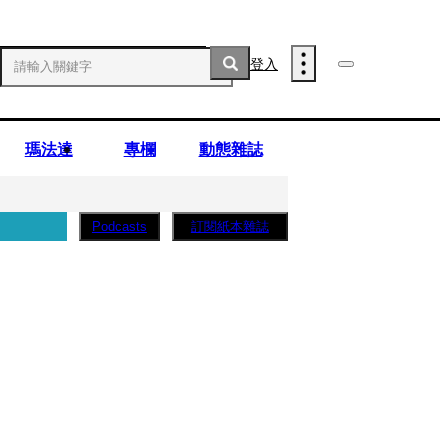
登入
瑪法達
專欄
動態雜誌
訂閱紙本雜誌
Podcasts
薩蛋糕」