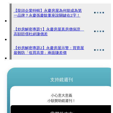
【龍頭企業特輯】永慶房屋為何能成為第
一品牌？永慶孫慶餘董座說關鍵在2字！
【炒房解密專題1】永慶房屋真房價保證
高額賠償杜絕賺價差
【炒房解密專題2】永慶房屋示警：買賣屋
最難防「低買高賣」兩面賺差價
支持鏡週刊
小心意大意義
小額贊助鏡週刊！