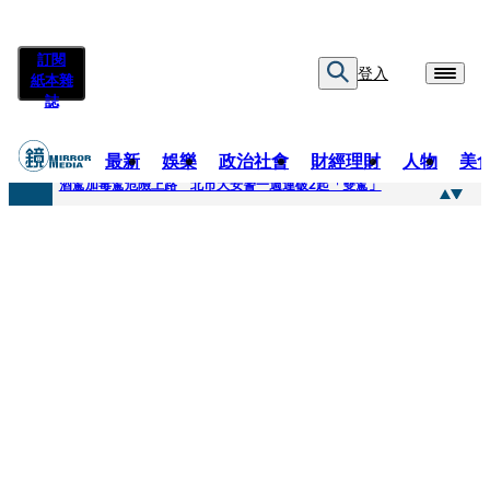
訂閱
登入
紙本雜
誌
最新
娛樂
政治社會
財經理財
人物
美
快訊
酒駕加毒駕危險上路 北市大安警一週連破2起「雙駕」
快訊
Ozone黃文廷、FEniX夏浦洋組「神隊友」 邱以太、林亭莉熱血狂奔殺青淚崩
快訊
AKIRA台北唱到一半突收兒子告白「爸爸I LOVE YOU」 驚喜林志玲同步曝光父親節「披薩蛋糕」