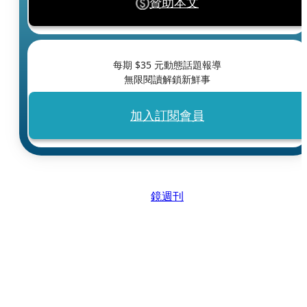
贊助本文
每期 $
35
元動態話題報導
無限閱讀解鎖新鮮事
加入訂閱會員
鏡週刊