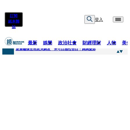
訂閱
登入
紙本雜
誌
最新
娛樂
政治社會
財經理財
人物
美
快訊
凌晨曬懷念照惹哭網友 米可白感性告白：媽媽愛妳
快訊
酸民質疑民進黨「是不是有她裸照？」 黃智賢3點回嗆獲網友讚爆
快訊
姜厚任「老牛找到嫩草」再談小24歲女友 揭七世情緣駁拐坑、暈船破財