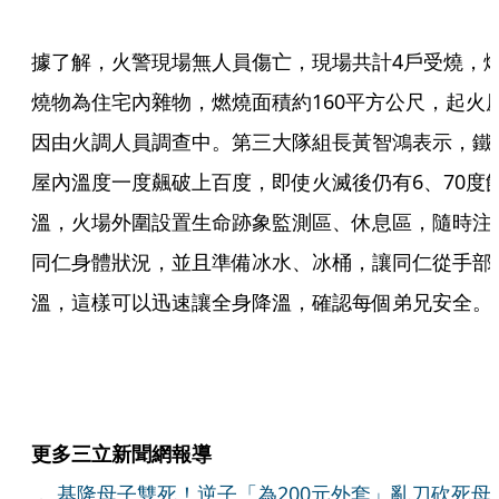
據了解，火警現場無人員傷亡，現場共計4戶受燒，
燒物為住宅內雜物，燃燒面積約160平方公尺，起火
因由火調人員調查中。第三大隊組長黃智鴻表示，鐵
屋內溫度一度飆破上百度，即使火滅後仍有6、70度
溫，火場外圍設置生命跡象監測區、休息區，隨時注
同仁身體狀況，並且準備冰水、冰桶，讓同仁從手部
溫，這樣可以迅速讓全身降溫，確認每個弟兄安全。
更多三立新聞網報導
．
基隆母子雙死！逆子「為200元外套」亂刀砍死