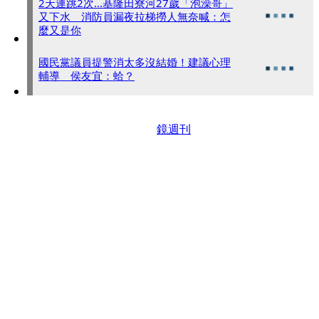
2天連跳2次...基隆田寮河27歲「泡澡哥」
又下水 消防員漏夜拉梯撈人無奈喊：怎
麼又是你
國民黨議員提警消太多沒結婚！建議心理
輔導 侯友宜：蛤？
鏡週刊