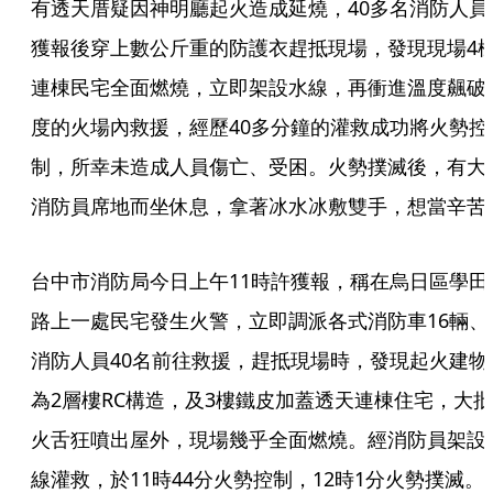
有透天厝疑因神明廳起火造成延燒，40多名消防人員
獲報後穿上數公斤重的防護衣趕抵現場，發現現場4
連棟民宅全面燃燒，立即架設水線，再衝進溫度飆破
度的火場內救援，經歷40多分鐘的灌救成功將火勢控
制，所幸未造成人員傷亡、受困。火勢撲滅後，有大
消防員席地而坐休息，拿著冰水冰敷雙手，想當辛苦
台中市消防局今日上午11時許獲報，稱在烏日區學田
路上一處民宅發生火警，立即調派各式消防車16輛、
消防人員40名前往救援，趕抵現場時，發現起火建物
為2層樓RC構造，及3樓鐵皮加蓋透天連棟住宅，大批
火舌狂噴出屋外，現場幾乎全面燃燒。經消防員架設
線灌救，於11時44分火勢控制，12時1分火勢撲滅。