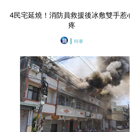
4民宅延燒！消防員救援後冰敷雙手惹
疼
時事