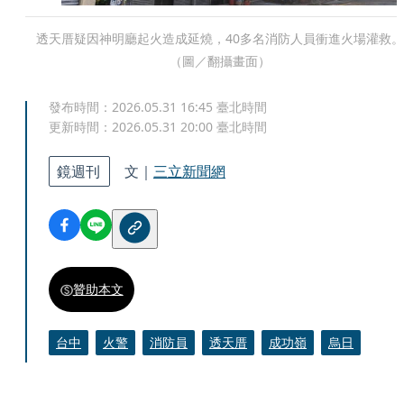
透天厝疑因神明廳起火造成延燒，40多名消防人員衝進火場灌救。
（圖／翻攝畫面）
發布時間：
2026.05.31 16:45
臺北時間
更新時間：
2026.05.31 20:00
臺北時間
鏡週刊
文｜
三立新聞網
贊助本文
台中
火警
消防員
透天厝
成功嶺
烏日