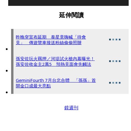
延伸閱讀
昨晚突宣布延期 泰星竟嗨喊「待會
見」 傳遊覽車接送粉絲偷偷照辦
孫安佐玩火羈押／河堤試火槍內幕曝光！
孫安佐收金主2萬5 預熱見面會先觸法
GeminiFourth 7月台北合體 「孫孫」首
開金口成最大亮點
鏡週刊