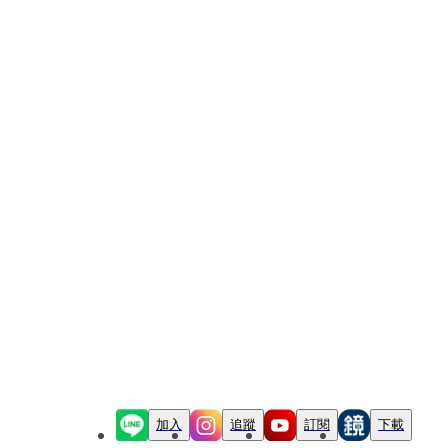
加入
追蹤
訂閱
下載