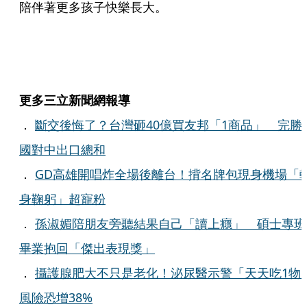
陪伴著更多孩子快樂長大。
更多三立新聞網報導
．
斷交後悔了？台灣砸40億買友邦「1商品」 完勝
國對中出口總和
．
GD高雄開唱炸全場後離台！揹名牌包現身機場「
身鞠躬」超寵粉
．
孫淑媚陪朋友旁聽結果自己「讀上癮」 碩士專班
畢業抱回「傑出表現獎」
．
攝護腺肥大不只是老化！泌尿醫示警「天天吃1物
風險恐增38%