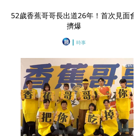
52歲香蕉哥哥長出道26年！首次見面
擠爆
時事