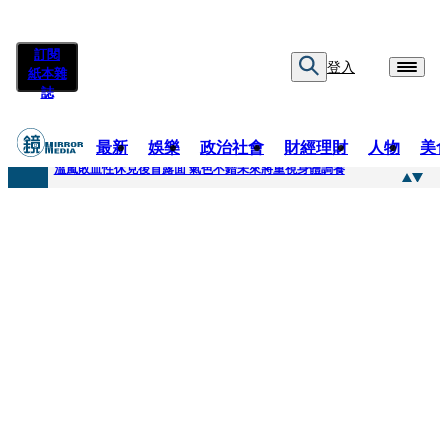
訂閱
登入
紙本雜
誌
最新
娛樂
政治社會
財經理財
人物
美
快訊
溫嵐敗血性休克後首露面 氣色不錯未來將重視身體調養
快訊
鄭麗文稱「台灣不是一個國家」 黃暐瀚曬馬英九過去談話狠打臉
快訊
孫芸芸26歲女兒罕吐「愛的體悟」！ 美照連發低調曬13萬名牌包