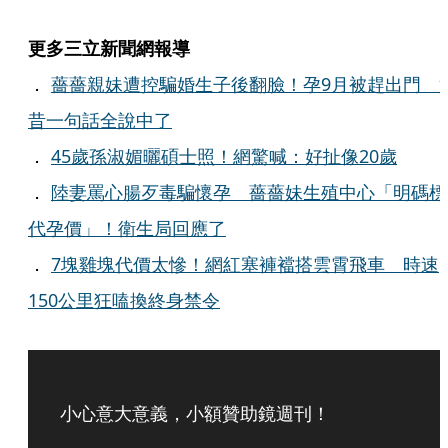
更多三立新聞網報導
．
薔薔親妹遭控騙婚生子後翻臉！孕9月被趕出門 
昔一句話全說中了
．
45歲孫淑媚曬碩士照！網驚喊：好扯像20歲
．
陸妻罵心腸歹毒騙懷孕 薔薔妹生殖中心「明碼標
代孕價」！衛生局回應了
．
7塊雞塊代價太慘！網紅塞褲襠搭雲霄飛車 時速
150公里狂嗑換終身禁令
小心意大意義，小額贊助鏡週刊！