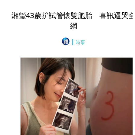
湘瑩43歲拚試管懷雙胞胎 喜訊逼哭
網
時事