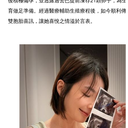
後積極備孕，並透露過去已提前凍存21顆卵子，為生
育做足準備。經過醫療輔助生殖療程後，如今順利傳
雙胞胎喜訊，讓她喜悅之情溢於言表。