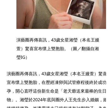
演藝圈再傳喜訊，43歲女星湘瑩（本名王嫚
萱）驚喜宣布懷上雙胞胎。（圖／翻攝自湘
瑩IG）
演藝圈再傳喜訊，43歲女星湘瑩（本名王嫚萱）驚喜
宣布懷上雙胞胎，在歷經凍卵與試管療程後終於成功
孕，開心直呼這份新生命是「老天爺送來最棒的生日
物」。湘瑩於2024年底與圈外人王先生步入婚姻，婚