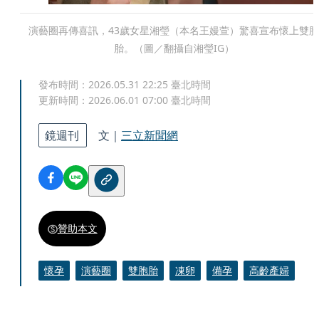
演藝圈再傳喜訊，43歲女星湘瑩（本名王嫚萱）驚喜宣布懷上雙胞
胎。（圖／翻攝自湘瑩IG）
發布時間：
2026.05.31 22:25
臺北時間
更新時間：
2026.06.01 07:00
臺北時間
鏡週刊
文｜
三立新聞網
贊助本文
懷孕
演藝圈
雙胞胎
凍卵
備孕
高齡產婦