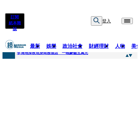
訂閱
登入
紙本雜
誌
最新
娛樂
政治社會
財經理財
人物
美
快訊
李博翔深夜現身商務酒店 一晚豪砸五萬元
快訊
71萬粉YouTuber驟逝！被發現「陳屍同居女友住處」享年36歲 生前曾爆染毒、家暴前妻
快訊
拋「雙AI」施政藍圖！徐欣瑩宣示無縫接軌楊文科 延續五支箭與十大交通建設