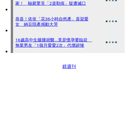
家！ 驗屍驚見「2道勒痕」疑遭滅口
恭喜！依依「花36小時自然產」喜迎愛
女 納豆陪產感動大哭
16歲高中生腿腫就醫...竟是懷孕要臨盆
無業男友「1個月愛愛2次」代價超慘
鏡週刊