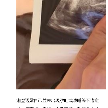
湘瑩透露自己並未出現孕吐或嗜睡等不適症