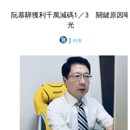
阮慕驊獲利千萬減碼1／3 關鍵原因
光
時事