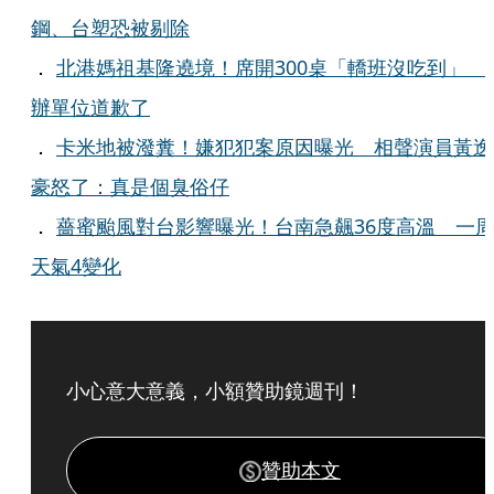
鋼、台塑恐被剔除
．
北港媽祖基隆遶境！席開300桌「轎班沒吃到」 
辦單位道歉了
．
卡米地被潑糞！嫌犯犯案原因曝光 相聲演員黃逸
豪怒了：真是個臭俗仔
．
薔蜜颱風對台影響曝光！台南急飆36度高溫 一
天氣4變化
小心意大意義，小額贊助鏡週刊！
贊助本文