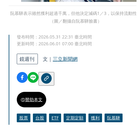
阮慕驊表示雖然獲利超過千萬，但他決定減碼1／3，以保持流動性
（圖／翻攝自阮慕驊臉書）
發布時間：
2026.05.31 22:31
臺北時間
更新時間：
2026.06.01 07:00
臺北時間
鏡週刊
文｜
三立新聞網
贊助本文
股票
台股
ETF
定期定額
獲利
阮慕驊