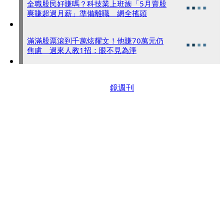
全職股民好賺嗎？科技業上班族「5月賣股
爽賺超過月薪」準備離職 網全搖頭
滿滿股票滾到千萬炫耀文！他賺70萬元仍
焦慮 過來人教1招：眼不見為淨
鏡週刊