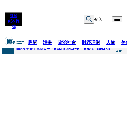
訂閱
登入
紙本雜
誌
最新
娛樂
政治社會
財經理財
人物
美
快訊
偷吃女主管！電商人夫「背SM道具包外宿」遭抓包 原配崩潰求償100萬：從未用過此類
快訊
狂曬柯文哲電子手環形象照 陳佩琪嗨喊太帥「每張都好看」：清清白白
快訊
人心惶惶 ！公所封橋罕請包公「夜斷陰府」幫亡魂伸冤 鹿谷小半天「今年接連3起墜橋」