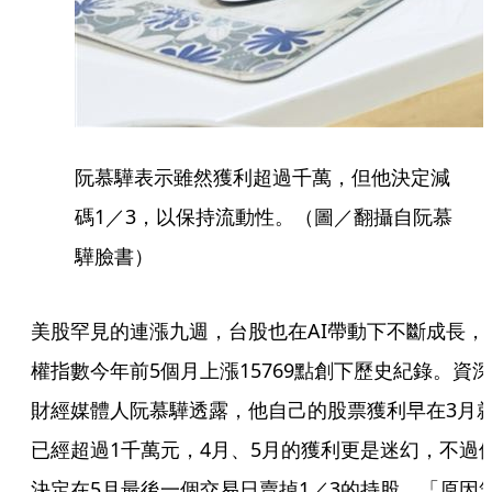
阮慕驊表示雖然獲利超過千萬，但他決定減
碼1／3，以保持流動性。（圖／翻攝自阮慕
驊臉書）
美股罕見的連漲九週，台股也在AI帶動下不斷成長，
權指數今年前5個月上漲15769點創下歷史紀錄。資深
財經媒體人阮慕驊透露，他自己的股票獲利早在3月
已經超過1千萬元，4月、5月的獲利更是迷幻，不過
決定在5月最後一個交易日賣掉1／3的持股，「原因