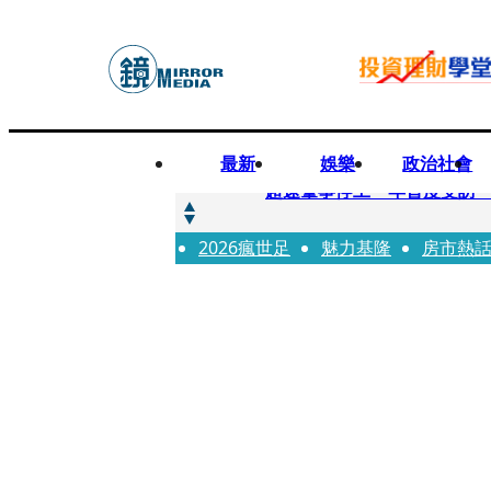
最新
娛樂
政治社會
快訊
超速肇事停工一年首度受訪
2026瘋世足
快訊
魅力基隆
房市熱
暗黑界轉戰科技圈！前AV女
快訊
鼻酸畫面曝...獨居飼主猝