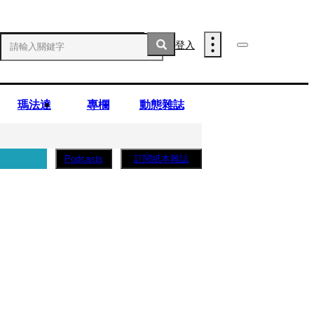
登入
瑪法達
專欄
動態雜誌
訂閱紙本雜誌
Podcasts