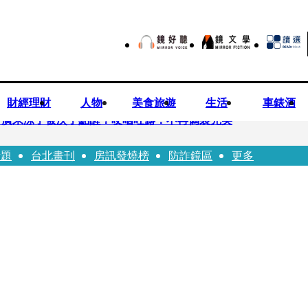
財經理財
人物
美食旅遊
生活
車錶酒
 廣末涼子被次子點醒！哽咽吐露：不再偽裝完美
話題
台北畫刊
房訊發燒榜
防詐鏡區
更多
優當工程師 接單「網站製作」
逝！13愛犬伴屍多日未啃食 忠犬挨餓「死守遺體」警戒護主惹淚