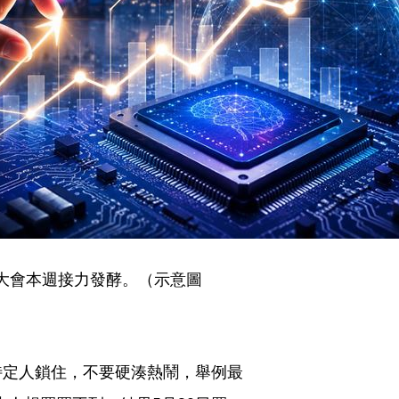
TC大會本週接力發酵。（示意圖
特定人鎖住，不要硬湊熱鬧，舉例最