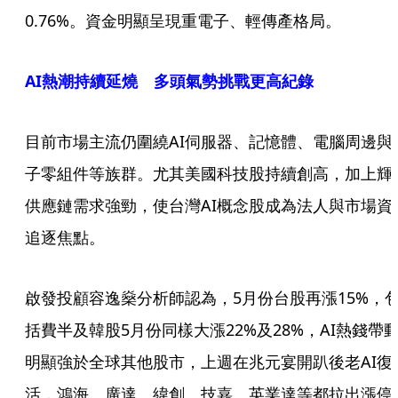
0.76%。資金明顯呈現重電子、輕傳產格局。
AI熱潮持續延燒 多頭氣勢挑戰更高紀錄
目前市場主流仍圍繞AI伺服器、記憶體、電腦周邊與
子零組件等族群。尤其美國科技股持續創高，加上輝
供應鏈需求強勁，使台灣AI概念股成為法人與市場資
追逐焦點。
啟發投顧容逸燊分析師認為，5月份台股再漲15%，
括費半及韓股5月份同樣大漲22%及28%，AI熱錢帶
明顯強於全球其他股市，上週在兆元宴開趴後老AI復
活，鴻海、廣達、緯創、技嘉、英業達等都拉出漲停