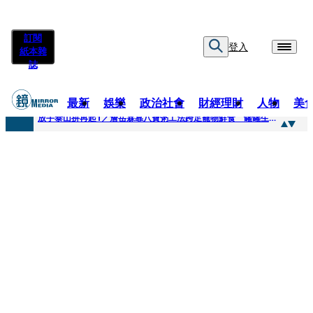
訂閱
登入
紙本雜
誌
最新
娛樂
政治社會
財經理財
人物
美
快訊
放手泰山拚再起1／詹岳霖靠八寶粥工法跨足寵物鮮食 罐罐生產前先請「叼嘴王后」試吃
快訊
泰國男偶像離奇墜河亡...「背20公斤水泥」單車仍下落不明 媽痛揭生前1計畫：不可能輕生
快訊
當街激吻阿翔「演藝工作慘歸零」 謝忻認：當年咎由自取