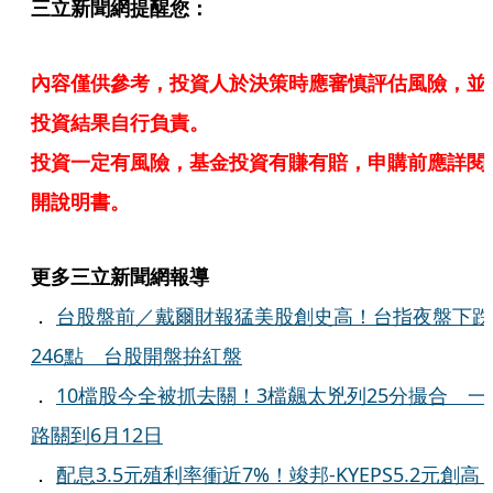
三立新聞網提醒您：
內容僅供參考，投資人於決策時應審慎評估風險，並
投資結果自行負責。
投資一定有風險，基金投資有賺有賠，申購前應詳閱
開說明書。
更多三立新聞網報導
．
台股盤前／戴爾財報猛美股創史高！台指夜盤下跌
246點 台股開盤拚紅盤
．
10檔股今全被抓去關！3檔飆太兇列25分撮合 一
路關到6月12日
．
配息3.5元殖利率衝近7%！竣邦-KYEPS5.2元創