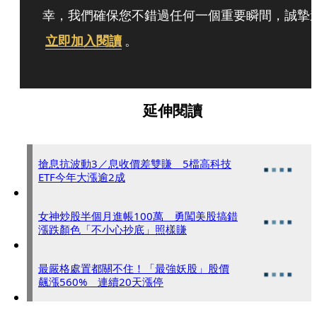
幸，我們確保您不錯過任何一個重要瞬間，誠摯
立即加入閱讀
。
延伸閱讀
搶息抗波動3／息收價差雙賺 5檔高科技
ETF今年大漲逾2成
女神炒股半個月進帳100萬 勇闖美股搞錯
漲跌顏色「不小心抄底」照樣賺
最嚴格處置都關不住！「最強妖股」股價
飆漲560% 連續20天漲停