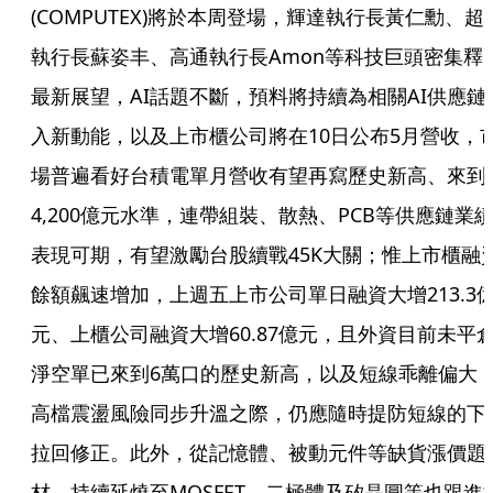
(COMPUTEX)將於本周登場，輝達執行長黃仁勳、超
執行長蘇姿丰、高通執行長Amon等科技巨頭密集釋
最新展望，AI話題不斷，預料將持續為相關AI供應鏈
入新動能，以及上市櫃公司將在10日公布5月營收，
場普遍看好台積電單月營收有望再寫歷史新高、來到
4,200億元水準，連帶組裝、散熱、PCB等供應鏈業
表現可期，有望激勵台股續戰45K大關；惟上市櫃融
餘額飆速增加，上週五上市公司單日融資大增213.3
元、上櫃公司融資大增60.87億元，且外資目前未平
淨空單已來到6萬口的歷史新高，以及短線乖離偏大
高檔震盪風險同步升溫之際，仍應隨時提防短線的下
拉回修正。此外，從記憶體、被動元件等缺貨漲價題
材，持續延燒至MOSFET、二極體及矽晶圓等也跟進