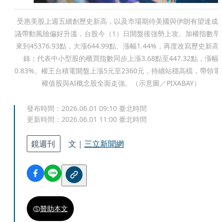
受惠美股上週五續創歷史新高，以及市場期待美國與伊朗有望達成
議帶動風險偏好升溫，台股今（1）日開盤後強勢上攻。加權指數早
來到45376.93點，大漲644.99點、漲幅1.44%，再度改寫歷史新高
錄；代表中小型股的櫃買指數同步上漲3.68點至447.32點，漲幅
0.83%。權王台積電開盤上漲5元至2360元，持續站穩高檔，帶領電
權值股與AI概念股全面走強。（示意圖／PIXABAY）
發布時間：
2026.06.01 09:10
臺北時間
更新時間：
2026.06.01 11:00
臺北時間
鏡週刊
文｜
三立新聞網
贊助本文