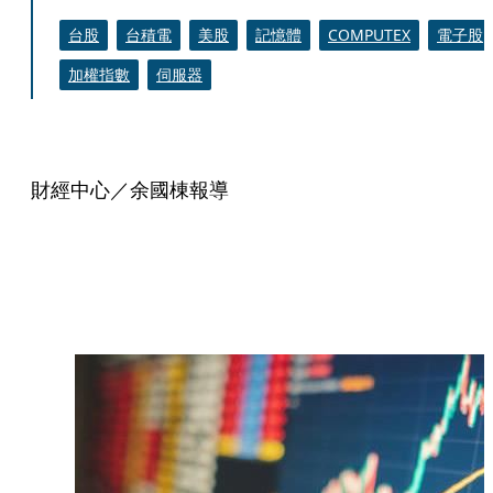
台股
台積電
美股
記憶體
COMPUTEX
電子股
加權指數
伺服器
財經中心／余國棟報導