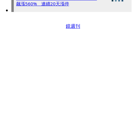
飆漲560% 連續20天漲停
鏡週刊