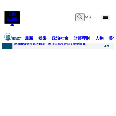
訂閱
登入
紙本雜
誌
最新
娛樂
政治社會
財經理財
人物
美
快訊
凌晨曬懷念照惹哭網友 米可白感性告白：媽媽愛妳
快訊
酸民質疑民進黨「是不是有她裸照？」 黃智賢3點回嗆獲網友讚爆
快訊
姜厚任「老牛找到嫩草」再談小24歲女友 揭七世情緣駁拐坑、暈船破財