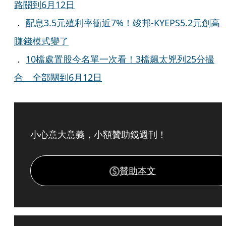
路關到6月12日
．
配息3.5元殖利率衝近7%！竣邦-KYEPS5.2元創
賺錢模式變了
．
10檔處置股今名單一次看！3檔飆太兇列25分撮
合 全部關到6月12日
小心意大意義，小額贊助鏡週刊！
贊助本文