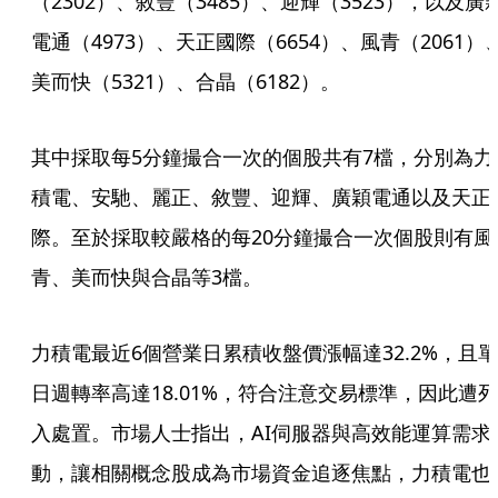
（2302）、敘豐（3485）、迎輝（3523），以及廣
電通（4973）、天正國際（6654）、風青（2061）
美而快（5321）、合晶（6182）。
其中採取每5分鐘撮合一次的個股共有7檔，分別為力
積電、安馳、麗正、敘豐、迎輝、廣穎電通以及天正
際。至於採取較嚴格的每20分鐘撮合一次個股則有風
青、美而快與合晶等3檔。
力積電最近6個營業日累積收盤價漲幅達32.2%，且單
日週轉率高達18.01%，符合注意交易標準，因此遭列
入處置。市場人士指出，AI伺服器與高效能運算需求
動，讓相關概念股成為市場資金追逐焦點，力積電也