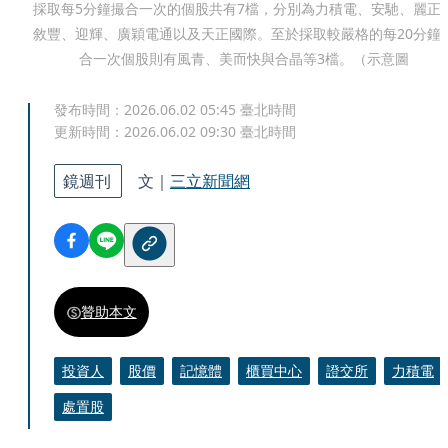
採取每5分鐘撮合一次的個股共有7檔，分別為力積電、安馳、麗正
敘豐、迎輝、廣穎電通以及天正國際。至於採取較嚴格的每20分鐘
合一次個股則有風青、美而快與合晶等3檔。（示意圖
發布時間：
2026.06.02 05:45
臺北時間
更新時間：
2026.06.02 09:30
臺北時間
鏡週刊
文｜
三立新聞網
贊助本文
投資人
股價
記憶體
櫃買中心
證交所
力積電
處置股