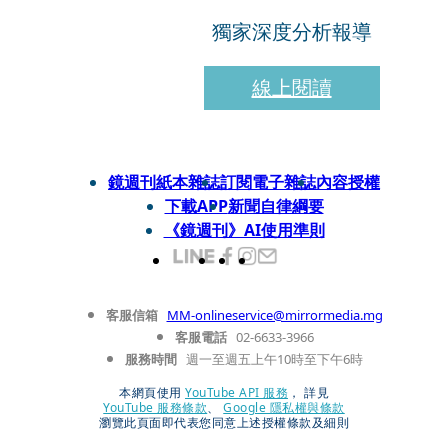
獨家深度分析報導
線上閱讀
鏡週刊紙本雜誌
訂閱電子雜誌
內容授權
下載APP
新聞自律綱要
《鏡週刊》AI使用準則
客服信箱
MM-onlineservice@mirrormedia.mg
客服電話
02-6633-3966
服務時間
週一至週五上午10時至下午6時
本網頁使用
YouTube API 服務
， 詳見
YouTube 服務條款
、
Google 隱私權與條款
瀏覽此頁面即代表您同意上述授權條款及細則