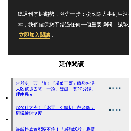
鏡週刊掌握趨勢，領先一步：從國際大事到生活
幸，我們確保您不錯過任何一個重要瞬間，誠摯
立即加入閱讀
。
延伸閱讀
台股史上頭一遭！「權值三哥」聯發科漲
太凶被抓去關 一詮、雙鍵「關20分鐘」
理由曝光
聯發科太夯！「處置」引關切 彭金隆：
研議檢討制度
最嚴格處置都關不住！「最強妖股」股價