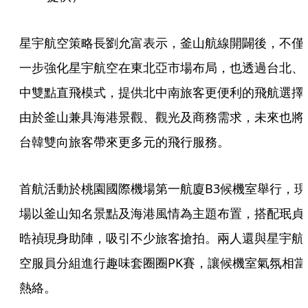
星宇航空策略長劉允富表示，釜山航線開闢後，不僅
一步強化星宇航空在東北亞市場布局，也透過台北、
中雙點直飛模式，提供北中南旅客更便利的飛航選擇
由於釜山兼具海港景觀、觀光及商務需求，未來也將
台韓雙向旅客帶來更多元的飛行服務。
首航活動於桃園國際機場第一航廈B3候機室舉行，現
場以釜山知名景點及海港風情為主題布置，搭配珉貞
晧禎現身助陣，吸引不少旅客搶拍。兩人還與星宇航
空服員分組進行趣味套圈圈PK賽，讓候機室氣氛相當
熱絡。