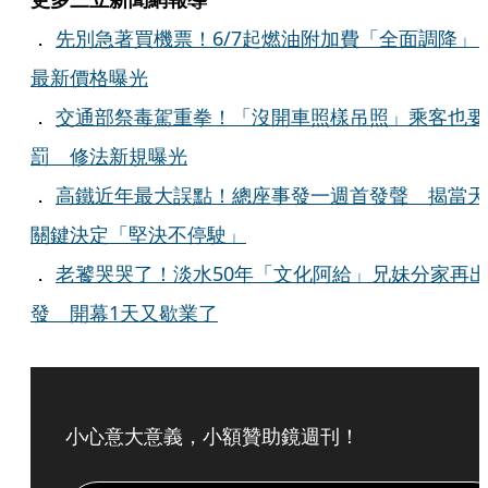
．
先別急著買機票！6/7起燃油附加費「全面調降
最新價格曝光
．
交通部祭毒駕重拳！「沒開車照樣吊照」乘客也要
罰 修法新規曝光
．
高鐵近年最大誤點！總座事發一週首發聲 揭當天
關鍵決定「堅決不停駛」
．
老饕哭哭了！淡水50年「文化阿給」兄妹分家再
發 開幕1天又歇業了
小心意大意義，小額贊助鏡週刊！