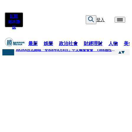
訂閱
登入
紙本雜
誌
最新
娛樂
政治社會
財經理財
人物
美
快訊
AKIRA台北開唱「令和8年8月8日」中文喊發發發 TJBB感性喊「謝謝AKIRA桑」
快訊
台灣新冠期間沒疫苗可打？ 律師列3款嗆：陳時中唯一擋的叫科興
快訊
沉寂12年…鐵肺歌后遇人生低谷 「遭親弟賞巴掌、父親出軌自己閨密」辛酸人生曝光