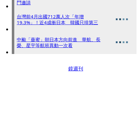
鬥邀請
台灣前4月出國712萬人次「年增
19.3%」！近4成衝日本 韓國只排第三
中颱「薔蜜」朝日本方向前進 華航、長
榮、星宇等航班異動一次看
鏡週刊