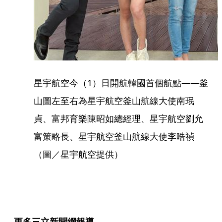
星宇航空今（1）日開航韓國首個航點——釜
山圖左至右為星宇航空釜山航線大使南珉
貞、富邦育樂陳昭如總經理、星宇航空劉允
富策略長、星宇航空釜山航線大使李晧禎
（圖／星宇航空提供）
更多三立新聞網報導