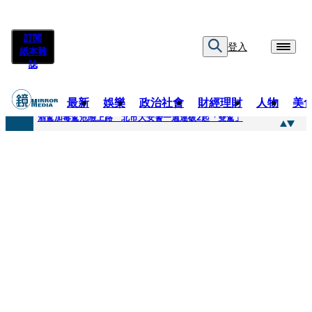
訂閱
登入
紙本雜
誌
最新
娛樂
政治社會
財經理財
人物
美
快訊
酒駕加毒駕危險上路 北市大安警一週連破2起「雙駕」
快訊
Ozone黃文廷、FEniX夏浦洋組「神隊友」 邱以太、林亭莉熱血狂奔殺青淚崩
快訊
AKIRA台北唱到一半突收兒子告白「爸爸I LOVE YOU」 驚喜林志玲同步曝光父親節「披薩蛋糕」