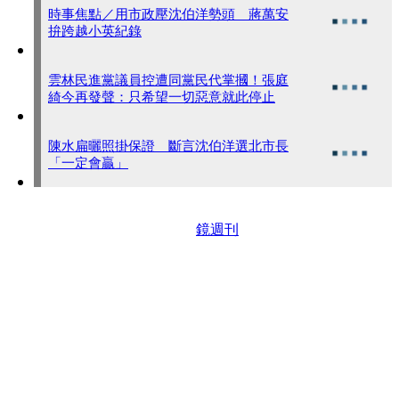
時事焦點／用市政壓沈伯洋勢頭 蔣萬安
拚跨越小英紀錄
雲林民進黨議員控遭同黨民代掌摑！張庭
綺今再發聲：只希望一切惡意就此停止
陳水扁曬照掛保證 斷言沈伯洋選北市長
「一定會贏」
鏡週刊