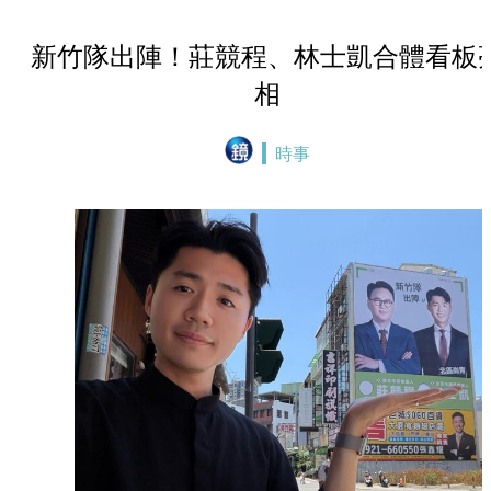
新竹隊出陣！莊競程、林士凱合體看板
相
時事