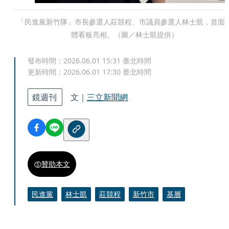
「民進黨新竹隊」市長參選人莊競程、市議員參選人林士凱，首面
體看板亮相。（圖／林士凱提供）
發布時間：
2026.06.01 15:31
臺北時間
更新時間：
2026.06.01 17:30
臺北時間
鏡週刊
文｜
三立新聞網
贊助本文
民進黨
林士凱
莊競程
新竹市
基層