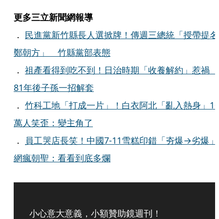
更多三立新聞網報導
．
民進黨新竹縣長人選掀牌！傳週三總統「授帶提名
鄭朝方」 竹縣黨部表態
．
祖產看得到吃不到！日治時期「收養解約」惹禍
81年後子孫一招解套
．
竹科工地「打成一片」！白衣阿北「亂入熱身」1
萬人笑歪：變主角了
．
員工哭店長笑！中國7-11雪糕印錯「夯爆→劣爆」
網瘋朝聖：看看到底多爛
小心意大意義，小額贊助鏡週刊！