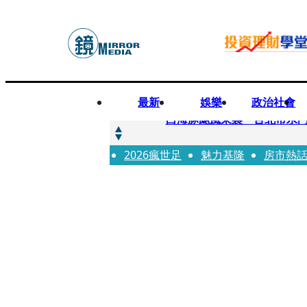
最新
娛樂
政治社會
快訊
白海豚颱風來襲 台北市水門
2026瘋世足
快訊
魅力基隆
房市熱
AKIRA台北唱到一半突收兒
快訊
獨家／TWICE Mina一進