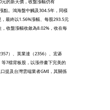
10元的新天價，收盤漲幅仍有
點漲點。鴻海盤中觸及304.5年，同樣
終以1.56%漲幅、每股293.5元
，收盤漲幅收斂為8.02%，收在每
357）、英業達（2356）、宏碁
61）等7檔背板股，以漲停畫下完美的
口提及台灣雲端業者GMI，其關係