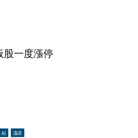
板股一度漲停
AI
漲停