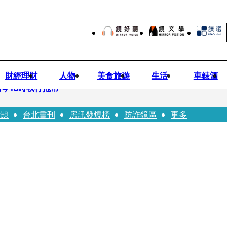
財經理財
人物
美食旅遊
生活
車錶酒
今18時執行拖吊
話題
台北畫刊
房訊發燒榜
防詐鏡區
更多
子告白「爸爸I LOVE YOU」 驚喜林志玲同步曝光父親節「披
華山「天空秒變臉」！ONCE狂風暴雨死守 畫面曝光2.5萬人笑翻