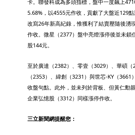
卡。聯發科成為多頭指標，盤中一度飆上47
5.68%，以4555元作收，貢獻了大盤近129
改寫26年新高紀錄，惟獲利了結賣壓隨後湧現，最
作收。微星（2377）盤中亮燈漲停後並未鎖住
股144元。
至於廣達（2382）、零壹（3029）、華碩（2
（2353）、緯創（3231）與世芯-KY（36
收盤句點。此外，並未列於背板、但黃仁勳親
企業弘憶股（3312）同樣漲停作收。
三立新聞網提醒您：