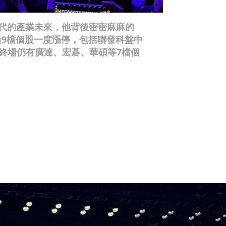
時代的產業未來，他背後密密麻麻的
9檔個股一度漲停，包括聯發科盤中
，終場仍有廣達、宏碁、華碩等7檔個