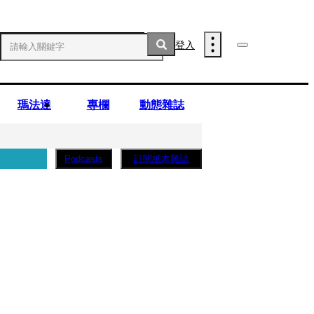
登入
瑪法達
專欄
動態雜誌
訂閱紙本雜誌
Podcasts
薩蛋糕」