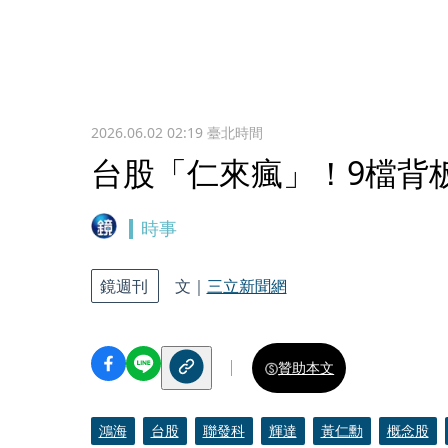
2026.06.02 02:19
臺北時間
台股「仁來瘋」！9檔背
時事
鏡週刊
文｜
三立新聞網
贊助本文
鴻海
台股
聯發科
輝達
黃仁勳
概念股