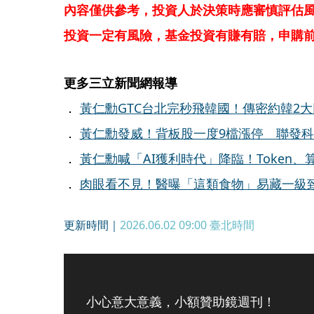
內容僅供參考，投資人於決策時應審慎評估
投資一定有風險，基金投資有賺有賠，申購
更多三立新聞網報導
．
黃仁勳GTC台北完秒飛韓國！傳密約韓2
．
黃仁勳發威！背板股一度9檔漲停 聯發
．
黃仁勳喊「AI獲利時代」降臨！Token、
．
肉眼看不見！醫曝「這類食物」易藏一級
更新時間｜
2026.06.02 09:00
臺北時間
小心意大意義，小額贊助鏡週刊！