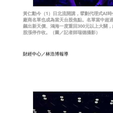
黃仁勳今（1）日北流開講，擘劃代理式AI
廠商名單也成為當天台股焦點。名單當中超過
飆出新天價、鴻海一度重回300元以上大關
股漲停作收。（圖／記者師瑞德攝影）
財經中心／林浩博報導