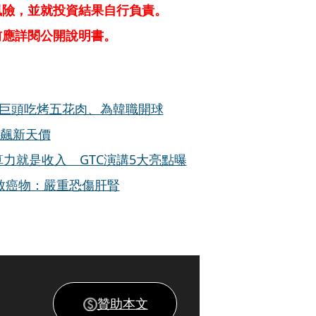
風險，並就投資結果自行負責。
前應詳閱公開說明書。
大巨頭吃烤五花肉、為韓職開球
科飆新天價
算力就是收入 GTC演講5大亮點曝
致癌物：嚴重恐傷肝腎
贊助本文