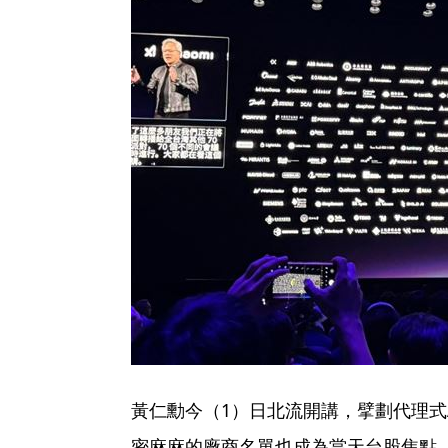
黃仁勳今（1）日北流開講，擘劃代理式
密麻麻的廠商名單也成為當天台股焦點