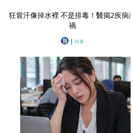
狂冒汗像掉水裡 不是排毒！醫揭2疾病
禍
時事