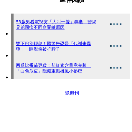
53歲男看電視突「大叫一聲」猝逝 醫揭
兄弟同病不同命關鍵原因
雙下巴別輕忽！醫警告恐是「代謝未爆
彈」 睡覺像被掐脖子
西瓜比番茄更猛！茄紅素含量竟完勝
「白色瓜皮」隱藏重振雄風小祕密
鏡週刊