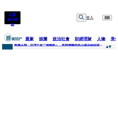
訂閱
登入
紙本雜
誌
最新
娛樂
政治社會
財經理財
人物
美
快訊
鄭麗文稱「台灣不是一個國家」 黃暐瀚曬馬英九過去談話狠打臉
快訊
質疑陳時中「若知情怎沒告知慈濟」 陳以信批：轉移毒油案關注
快訊
慈濟案爆金流疑點！驚見對話「多按1個0」匯4千萬…隔月才發現 律師看傻：貧窮限制想像