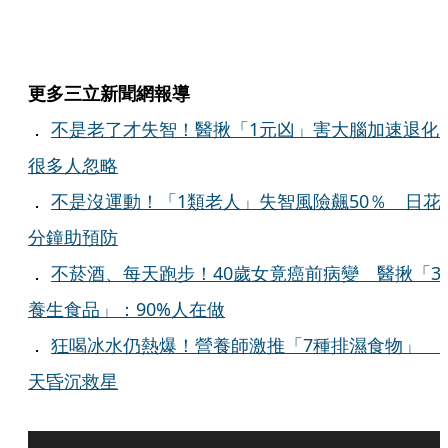
更多三立新聞網報導
．
不是老了才失智！醫揪「1元凶」害大腦加速退
很多人忽略
．
不是沒運動！「1類老人」失智風險飆50％ 日花
分鐘助預防
．
不菸酒、每天跑步！40歲女竟癌前病變 醫揪「3
養生食品」：90%人在做
．
狂喝冰水仍熱爆！營養師激推「7種排濕食物」 
天昏沉救星