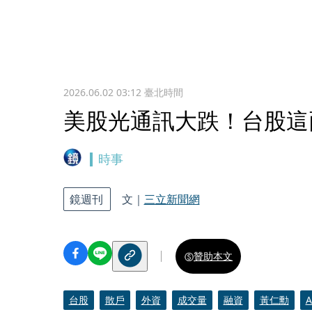
2026.06.02 03:12
臺北時間
美股光通訊大跌！台股這
時事
鏡週刊
文｜
三立新聞網
贊助本文
台股
散戶
外資
成交量
融資
黃仁勳
A