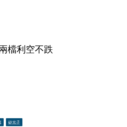
兩檔利空不跌
I
矽光子