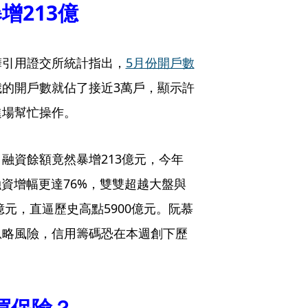
增213億
驊引用證交所統計指出，
5月份開戶數
歲的開戶數就佔了接近3萬戶，顯示許
進場幫忙操作。
融資餘額竟然暴增213億元，今年
資增幅更達76%，雙雙超越大盤與
億元，直逼歷史高點5900億元。阮慕
忽略風險，信用籌碼恐在本週創下歷
買保險？