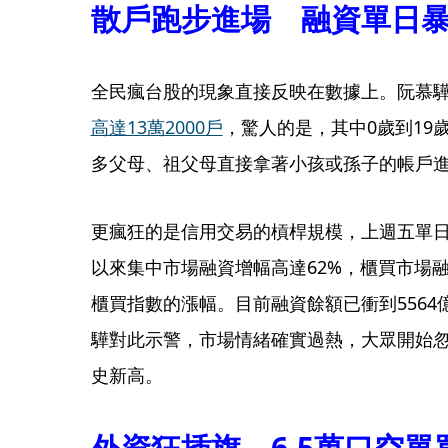
散戶跑步進場 融資單日暴
全民瘋台股的現象直接反映在數據上。阮慕
高達13萬2000戶
，驚人的是，其中0歲到19
多父母、祖父母直接拿著小孩或孫子的帳戶
更瘋狂的是信用交易的槓桿規模，上週五單日
以來集中市場融資增幅高達62%，櫃買市場融
櫃買指數的漲幅。目前融資餘額已衝到5564
驊對此示警，市場情緒確實過熱，大眾開始
史新高。
外資狂插旗 6.5萬口空單