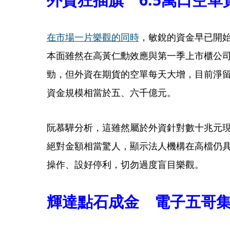
在市場一片樂觀的同時
，敏銳的資金早已開
本面雖然在高黃仁勳效應與第一季上市櫃公司
勁，但外資在期貨的空單每天大增，目前淨留倉
資金規模相當於五、六千億元。
阮慕驊分析，這雖然屬於外資針對數十兆元
絕對金額相當驚人，顯示法人機構在高檔仍
操作、設好停利，切勿過度盲目樂觀。
輝達點石成金 電子五哥