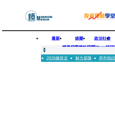
最新
娛樂
政治社會
快訊
邊看偶像邊拚韓國行 《2026
2026瘋世足
快訊
魅力基隆
房市熱
代誌大條火急跳船？ 宏碁派
快訊
一句「請回去坐好」 特教生