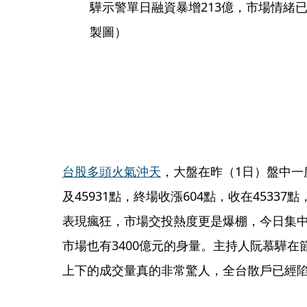
驊示警單日融資暴增213億，市場情緒
製圖）
台股多頭火氣沖天
，大盤在昨（1日）盤中一度
及45931點，終場收漲604點，收在4533
表現瘋狂，市場交投熱度更是爆棚，今日集中市
市場也有3400億元的身量。主持人阮慕驊在
上下的成交量真的非常驚人，全台散戶已經