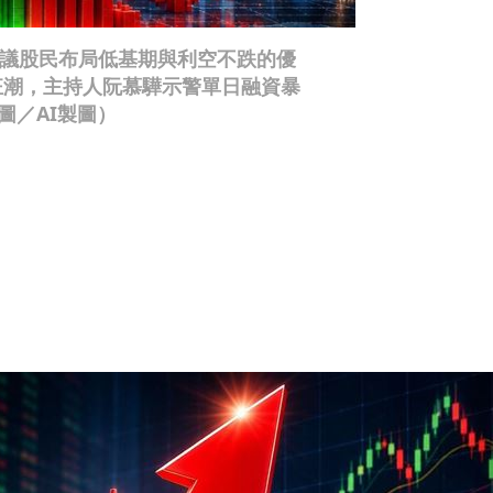
建議股民布局低基期與利空不跌的優
狂潮，主持人阮慕驊示警單日融資暴
圖／AI製圖）