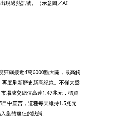
已出現過熱訊號。（示意圖／AI
狂飆接近4萬6000點大關，最高觸
7點，再度刷新歷史新高紀錄。不僅大盤
場成交總值高達1.47兆元，櫃買
節目中直言，這種每天維持1.5兆元
陷入集體瘋狂的狀態。