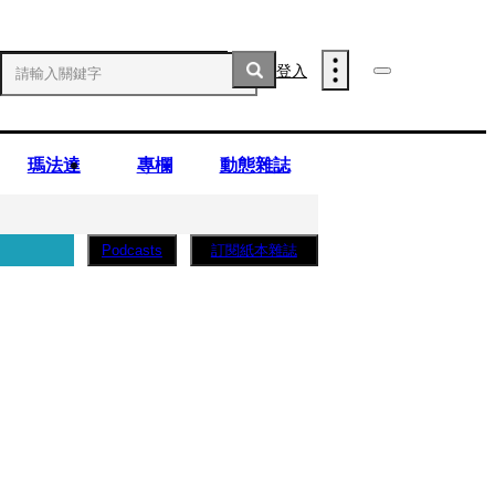
登入
瑪法達
專欄
動態雜誌
訂閱紙本雜誌
Podcasts