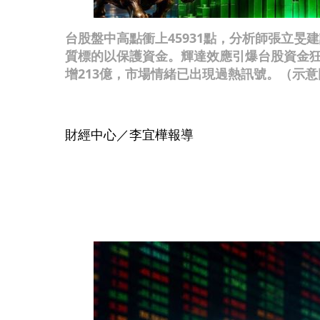
台股盤中高點衝上45931點，分析師張立旻
質標的以保護資金。輝達效應引爆台股資金
增213億，市場情緒已出現過熱訊號。（示意
財經中心／李宜樺報導