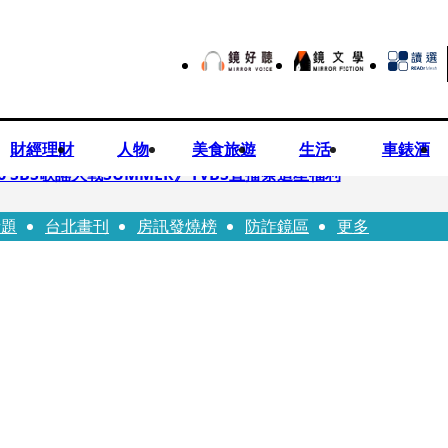
財經理財
人物
美食旅遊
生活
車錶酒
 SBS歌謠大戰SUMMER》TVBS直播祭追星福利
話題
台北畫刊
房訊發燒榜
防詐鏡區
更多
任李文詳接掌兆基屋管2天就喊撤出！
持斷掃把戳女代課老師眼睛大失血近失明