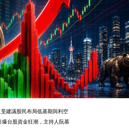
張立旻建議股民布局低基期與利空
引爆台股資金狂潮，主持人阮慕