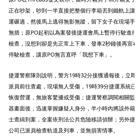
正在吵架，吵到一半直接把整個行李箱丟到鐵軌上讓
運碾過，然後馬上逃得無影無蹤，留下女子在現場手
無措；原PO起初以為案發後捷運會馬上暫停行駛進
檢查，沒想到卻是先正常上下車，發車2秒鐘後再宣
停駛檢查，讓原PO無言直呼「我想下車」。
捷運警察隊則說明，警方19時32分接獲通報後，立即
派員前往查處，現場無人受傷，19時39分捷運系統已
恢復營運，無旅客驚擾或受傷；捷運警察調閱相關監
器畫面後，迅速掌握嫌疑人身分，半小時內將該外籍
士查緝到案，全案依刑法公共危險移請偵辦；另外捷
公司已派員檢查軌道及列車，並無損害情事。