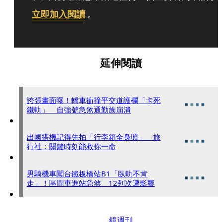
立即加入閱讀
。
延伸閱讀
誇張畫面曝！轎車衝撞平交道護欄「卡死
鐵軌」 自強號急煞通勤族崩潰
出國搭機記得先拍「行李箱全身照」 旅
行社：關鍵時刻能救你一命
男騎機車闖台鐵板橋站B1「臥軌不肯
走」！區間車進站急煞 12列次遭影響
鏡週刊