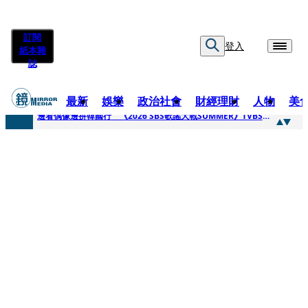
訂閱
登入
紙本雜
誌
最新
娛樂
政治社會
財經理財
人物
美
快訊
邊看偶像邊拚韓國行 《2026 SBS歌謠大戰SUMMER》TVBS直播祭追星福利
快訊
代誌大條火急跳船？ 宏碁派任李文詳接掌兆基屋管2天就喊撤出！
快訊
一句「請回去坐好」 特教生持斷掃把戳女代課老師眼睛大失血近失明