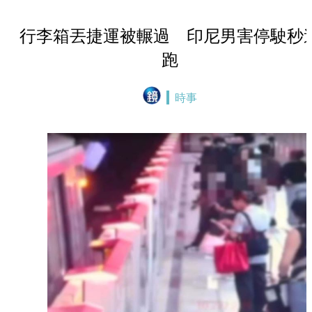
行李箱丟捷運被輾過 印尼男害停駛秒
跑
時事