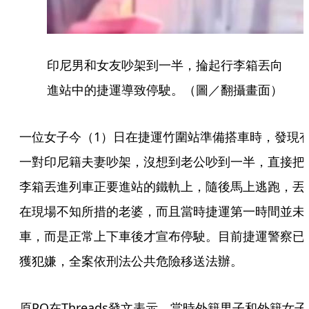
印尼男和女友吵架到一半，掄起行李箱丟向
進站中的捷運導致停駛。（圖／翻攝畫面）
一位女子今（1）日在捷運竹圍站準備搭車時，發現
一對印尼籍夫妻吵架，沒想到老公吵到一半，直接把
李箱丟進列車正要進站的鐵軌上，隨後馬上逃跑，丟
在現場不知所措的老婆，而且當時捷運第一時間並未
車，而是正常上下車後才宣布停駛。目前捷運警察已
獲犯嫌，全案依刑法公共危險移送法辦。
原PO在Threads發文表示，當時外籍男子和外籍女子