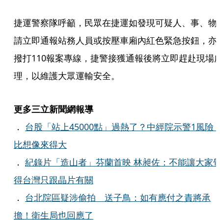
捷運警察隊呼籲，民眾在捷運如發現可疑人、事、物
請立即通報站務人員或按壓車廂內紅色緊急按鈕，亦
撥打110報案專線，捷警接獲通報後將立即趕赴現場
理，以維護大眾運輸安全。
更多三立新聞網報導
．
台股「站上45000點」過熱了？中經院示警1風險
比想像來得大
．
紀錄片「造山者」芬蘭首映 林昶佐：不能讓大家
得台灣只跟晶片有關
．
台北院區疑涉偷拍 送子鳥：如有應付之責將承
擔！衛生局也回應了