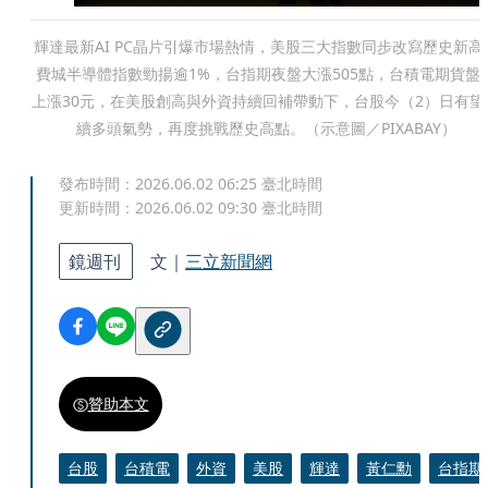
輝達最新AI PC晶片引爆市場熱情，美股三大指數同步改寫歷史新高
費城半導體指數勁揚逾1%，台指期夜盤大漲505點，台積電期貨盤
上漲30元，在美股創高與外資持續回補帶動下，台股今（2）日有望
續多頭氣勢，再度挑戰歷史高點。（示意圖／PIXABAY）
發布時間：
2026.06.02 06:25
臺北時間
更新時間：
2026.06.02 09:30
臺北時間
鏡週刊
文｜
三立新聞網
贊助本文
台股
台積電
外資
美股
輝達
黃仁勳
台指期