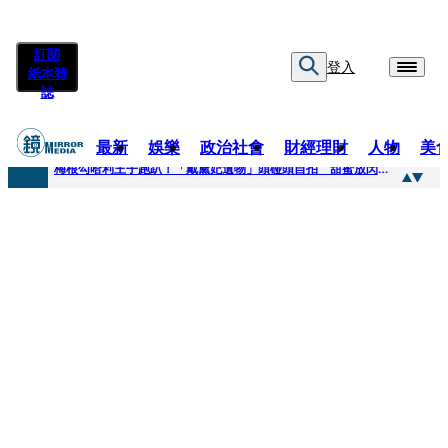
訂閱
登入
紙本雜
誌
最新
娛樂
政治社會
財經理財
人物
美
快訊
梅根勾哈利王子跑趴！「戴黛妃遺物」頭碰頭自拍 甜蜜放閃搶鏡
快訊
老翁菜園突失聯！媳婦急報案 警今擴大搜索「不排除墜溪」
快訊
姜厚任小24歲女友遭起底！爆二度改姓恐違法 專家揪「3歲認老公」盲點嘆：超出玄學