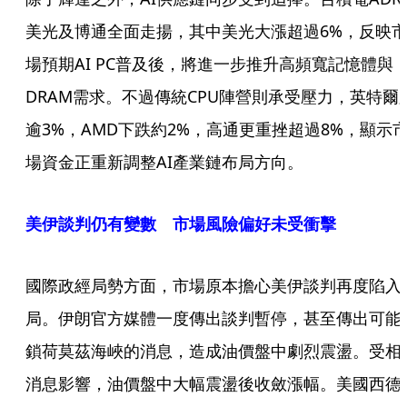
美光及博通全面走揚，其中美光大漲超過6%，反映
場預期AI PC普及後，將進一步推升高頻寬記憶體與
DRAM需求。不過傳統CPU陣營則承受壓力，英特爾
逾3%，AMD下跌約2%，高通更重挫超過8%，顯示
場資金正重新調整AI產業鏈布局方向。
美伊談判仍有變數 市場風險偏好未受衝擊
國際政經局勢方面，市場原本擔心美伊談判再度陷入
局。伊朗官方媒體一度傳出談判暫停，甚至傳出可能
鎖荷莫茲海峽的消息，造成油價盤中劇烈震盪。受相
消息影響，油價盤中大幅震盪後收斂漲幅。美國西德