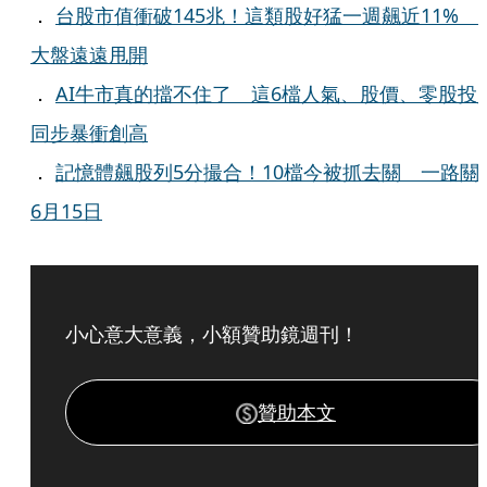
．
台股市值衝破145兆！這類股好猛一週飆近11% 
大盤遠遠甩開
．
AI牛市真的擋不住了 這6檔人氣、股價、零股投
同步暴衝創高
．
記憶體飆股列5分撮合！10檔今被抓去關 一路關
6月15日
小心意大意義，小額贊助鏡週刊！
贊助本文