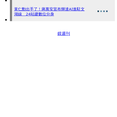
黃仁勳出手了！蔣萬安宣布輝達AI進駐文
湖線 24站建數位分身
鏡週刊