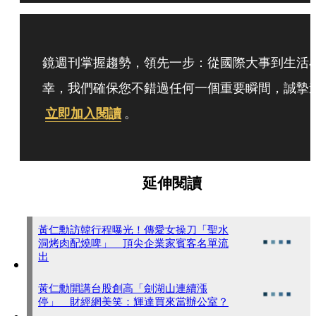
鏡週刊掌握趨勢，領先一步：從國際大事到生活
幸，我們確保您不錯過任何一個重要瞬間，誠摯
立即加入閱讀
。
延伸閱讀
黃仁勳訪韓行程曝光！傳愛女操刀「聖水
洞烤肉配燒啤」 頂尖企業家賓客名單流
出
黃仁勳開講台股創高「劍湖山連續漲
停」 財經網美笑：輝達買來當辦公室？