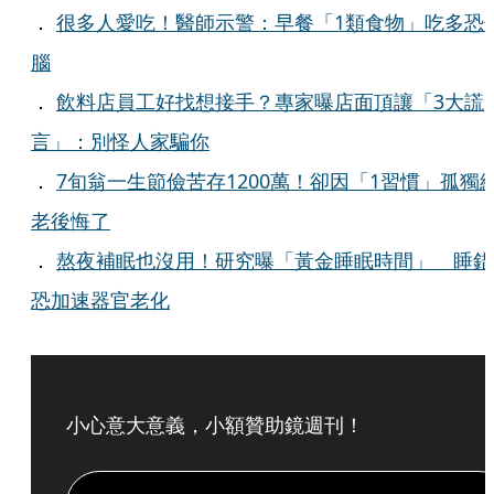
．
很多人愛吃！醫師示警：早餐「1類食物」吃多恐
腦
．
飲料店員工好找想接手？專家曝店面頂讓「3大謊
言」：別怪人家騙你
．
7旬翁一生節儉苦存1200萬！卻因「1習慣」孤獨
老後悔了
．
熬夜補眠也沒用！研究曝「黃金睡眠時間」 睡錯
恐加速器官老化
小心意大意義，小額贊助鏡週刊！