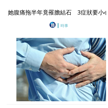
她腹痛拖半年竟罹膽結石 3症狀要小
時事