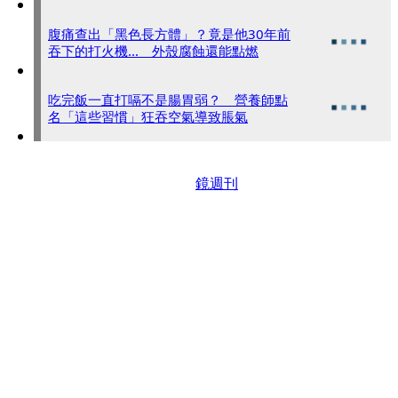
腹痛查出「黑色長方體」？竟是他30年前
吞下的打火機... 外殼腐蝕還能點燃
吃完飯一直打嗝不是腸胃弱？ 營養師點
名「這些習慣」狂吞空氣導致脹氣
鏡週刊