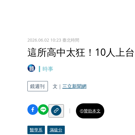
2026.06.02 10:23
臺北時間
這所高中太狂！10人上台大
時事
鏡週刊
文｜
三立新聞網
贊助本文
醫學系
滿級分