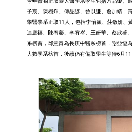
今年薇閣正取臺大醫學系學生包括方品璇、
子宸、陳栩煇、傅品諺、曾以謙、詹加靖；
學醫學系正取11人，包括李怡穎、莊敏妍、
連庭禧、陳宥蓁、李宥岑、王妍華、蔡欣睿
系榜首，邱意甯為長庚中醫系榜首，謝亞恆
大數學系榜首，後續仍有備取學生等待6月1