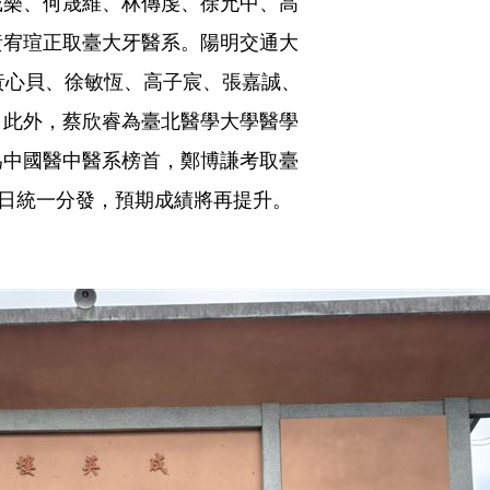
戴樂、何晟維、林傳虔、徐允中、高
黃宥瑄正取臺大牙醫系。陽明交通大
黃心貝、徐敏恆、高子宸、張嘉誠、
。此外，蔡欣睿為臺北醫學大學醫學
為中國醫中醫系榜首，鄭博謙考取臺
1日統一分發，預期成績將再提升。