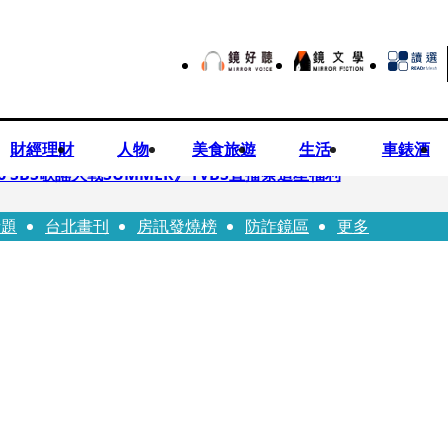
財經理財
人物
美食旅遊
生活
車錶酒
 SBS歌謠大戰SUMMER》TVBS直播祭追星福利
話題
台北畫刊
房訊發燒榜
防詐鏡區
更多
任李文詳接掌兆基屋管2天就喊撤出！
持斷掃把戳女代課老師眼睛大失血近失明