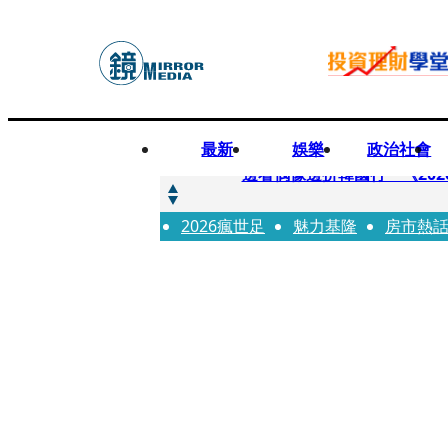
最新
娛樂
政治社會
快訊
邊看偶像邊拚韓國行 《2026
2026瘋世足
快訊
魅力基隆
房市熱
代誌大條火急跳船？ 宏碁派
快訊
一句「請回去坐好」 特教生