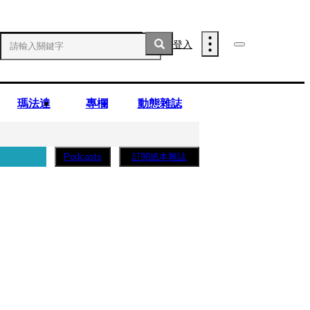
登入
瑪法達
專欄
動態雜誌
訂閱紙本雜誌
Podcasts