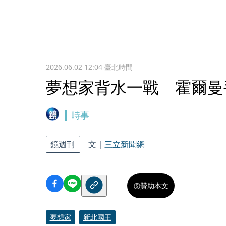
2026.06.02 12:04
臺北時間
夢想家背水一戰 霍爾曼
時事
鏡週刊
文｜
三立新聞網
贊助本文
夢想家
新北國王