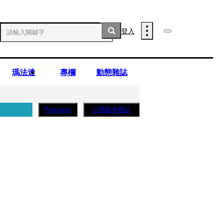
登入
瑪法達
專欄
動態雜誌
訂閱紙本雜誌
Podcasts