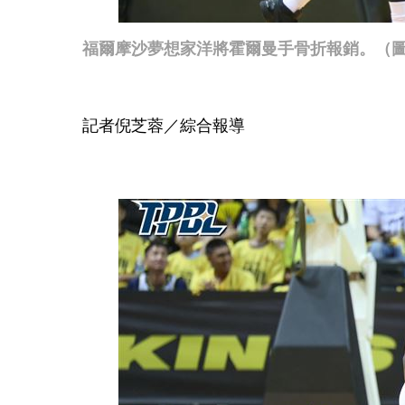
福爾摩沙夢想家洋將霍爾曼手骨折報銷。（圖／
記者倪芝蓉／綜合報導