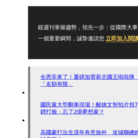
鏡週刊掌握趨勢，領先一步：從國際大事
一個重要瞬間，誠摯邀請您
立即加入閱
全恩菲來了！重磅加盟新北國王啦啦隊
「名額有限」
國民黨大型翻車現場！酸姚文智拍片領
鏢打臉：忘了2億夢想家？
高國豪打出生涯年有意旅外 攻城獅總