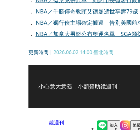
．
NBA／挺尼克拚冠軍 紐約市長簽署行政
．
NBA／千勝傳奇教頭艾德曼逝世享壽79歲
．
NBA／獨行俠主場確定搬遷 告別美國航空
．
NBA／加拿大男籃公布奧運名單 SGA領
更新時間｜
2026.06.02 14:00
臺北時間
小心意大意義，小額贊助鏡週刊！
鏡週刊
加入
追