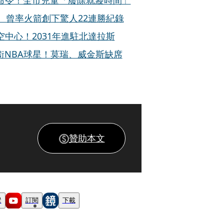
命令！全市兒童「廢除就寢時間」
 曾率火箭創下驚人22連勝紀錄
中心！2031年進駐北達拉斯
銜NBA球星！莫瑞、威金斯缺席
贊助本文
蹤
訂閱
下載