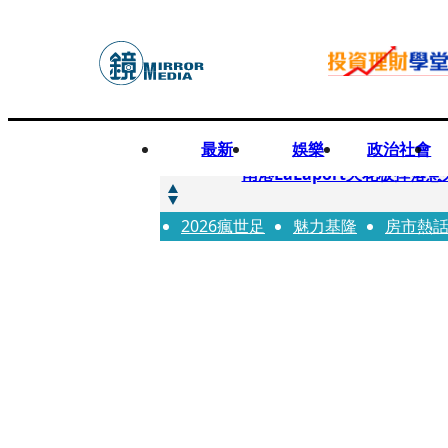
最新
娛樂
政治社會
快訊
南港LaLaport天花板掉
2026瘋世足
快訊
魅力基隆
房市熱
川普又出招！多晶矽產品課15
快訊
美伊衝突要注意！ 台塑四寶