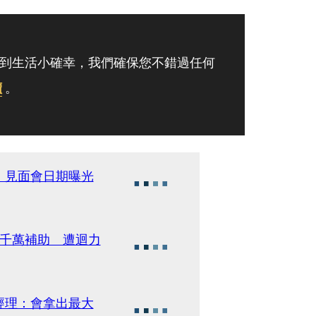
到生活小確幸，我們確保您不錯過任何
讀
。
 見面會日期曝光
7千萬補助 遭迴力
經理：會拿出最大