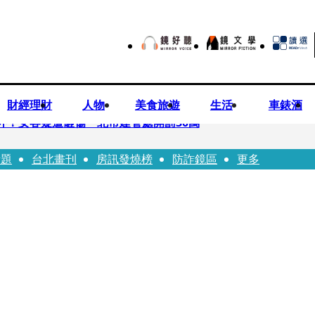
財經理財
人物
美食旅遊
生活
車錶酒
落意外！女客疑遭砸傷 北市建管處開罰30萬
話題
台北畫刊
房訊發燒榜
防詐鏡區
更多
%關稅12月生效 經濟部回應了
7月營收齊揚股價抗跌