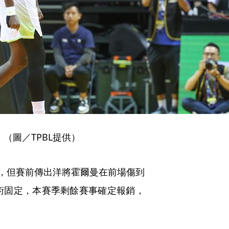
（圖／TPBL提供）
，但賽前傳出洋將霍爾曼在前場傷到
術固定，本賽季剩餘賽事確定報銷，