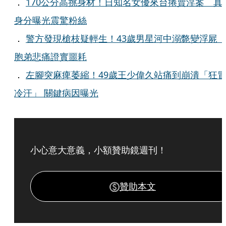
．
170公分高挑身材！日知名女優來台捲賣淫案 真
身分曝光震驚粉絲
．
警方發現槍枝疑輕生！43歲男星河中溺斃變浮
胞弟悲痛證實噩耗
．
左腳突麻痺萎縮！49歲王少偉久站痛到崩潰「狂
冷汗」 關鍵病因曝光
小心意大意義，小額贊助鏡週刊！
贊助本文