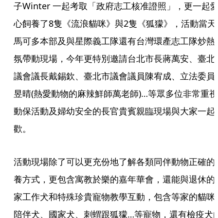
子Winter 一起考取「政府志工核准證照」，更一起
心飼養了8隻《流浪貓咪》與2隻《狐獴》，活動當天
馬可多本部及與星際義工隊還有台灣環產志工隊炒熱
氛帶動現場，今年更特別邀請台北市長蔣萬安、臺北
議會議長戴錫欽、臺北市議會議員陳宥成、立法委員
昱晴(熱愛動物的麻辣鮮師萬老師)…等眾多位非常重視
動保活動及婦幼安全的長官貴賓親臨現場與大家一起
歡。
活動現場除了可以更充份地了解各類同伴動物正確的
養方式，更包含寓教於樂的嘉年華會，還能與退休的
家工作犬和特殊珍貴寵物教學互動，包含等家的貓咪
陪伴犬、國家犬、刺蝟跟狐獴…等寵物，還有檢疫犬