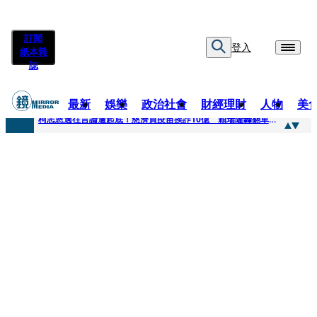
訂閱
登入
紙本雜
誌
最新
娛樂
政治社會
財經理財
人物
美
快訊
柯志恩過往言論遭起底！慈濟買疫苗挨詐10億 賴瑞隆轟翻車：應為當年錯誤道歉
快訊
善款不是私房錢！慈濟採購疫苗被騙10億沒報案遭炎上 基金會緊急說明
快訊
王凱靈堂遺照曝！選用3年前「白衣燦笑照」背後故事洋蔥超大顆... 70歲媽媽打破禁忌送愛子