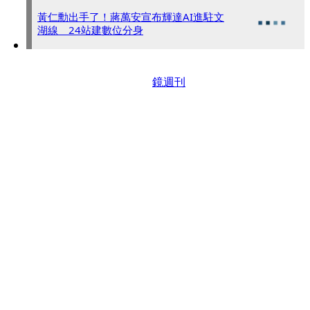
黃仁勳出手了！蔣萬安宣布輝達AI進駐文
湖線 24站建數位分身
鏡週刊