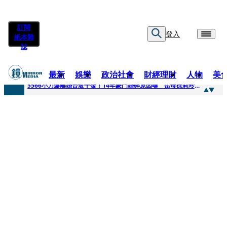
訂閱
登入
紙本雜
誌
最新
娛樂
政治社會
財經理財
人物
美
快訊
5566小刀爆離婚台玻千金！14年豪門婚碎原因曝 岳母徐莉玲風暴意外揭家族祕辛
快訊
徐莉玲喪子劇變／徐莉玲「巨大哀傷足不出戶」 解密長子身世
快訊
醫美偷拍案無影像網紅律師仍喊提告 學者：須具備侵權要件