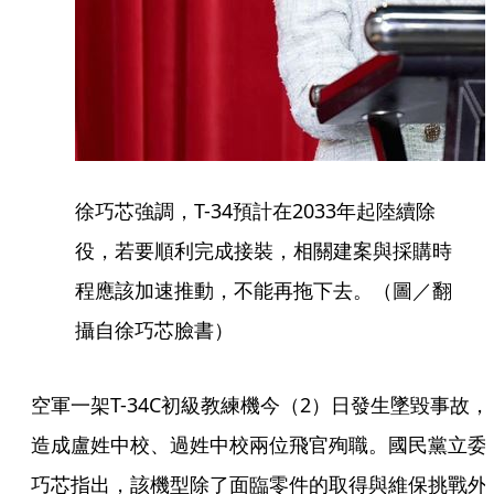
徐巧芯強調，T-34預計在2033年起陸續除
役，若要順利完成接裝，相關建案與採購時
程應該加速推動，不能再拖下去。（圖／翻
攝自徐巧芯臉書）
空軍一架T-34C初級教練機今（2）日發生墜毀事故，
造成盧姓中校、過姓中校兩位飛官殉職。國民黨立委
巧芯指出，該機型除了面臨零件的取得與維保挑戰外