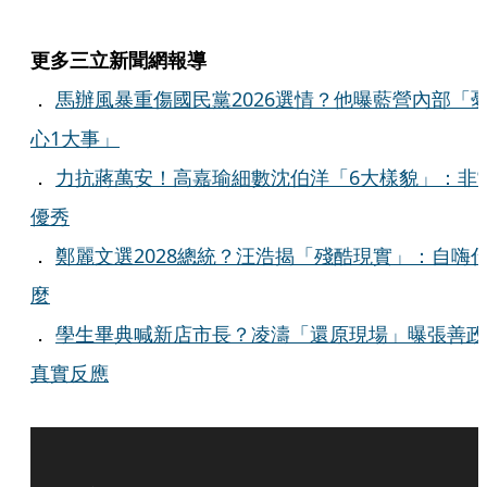
更多三立新聞網報導
．
馬辦風暴重傷國民黨2026選情？他曝藍營內部「
心1大事」
．
力抗蔣萬安！高嘉瑜細數沈伯洋「6大樣貌」：非
優秀
．
鄭麗文選2028總統？汪浩揭「殘酷現實」：自嗨
麼
．
學生畢典喊新店市長？凌濤「還原現場」曝張善政
真實反應