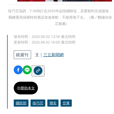
徐巧芯強調，T-34預計在2033年起陸續除役，若要順利完成接裝，
關建案與採購時程應該加速推動，不能再拖下去。（圖／翻攝自徐
芯臉書）
發布時間：
2026.06.02 13:56
臺北時間
更新時間：
2026.06.02 16:00
臺北時間
鏡週刊
文｜
三立新聞網
贊助本文
國防部
徐巧芯
飛安
空軍