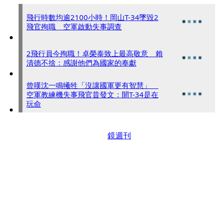
飛行時數均逾2100小時！岡山T-34墜毀2
飛官殉職 空軍啟動失事調查
2飛行員今殉職！卓榮泰致上最高敬意 賴
清德不捨：感謝他們為國家的奉獻
曾嘆沈一鳴犧牲「沒讓國軍更有智慧」
空軍教練機失事飛官昔發文：開T-34是在
玩命
鏡週刊