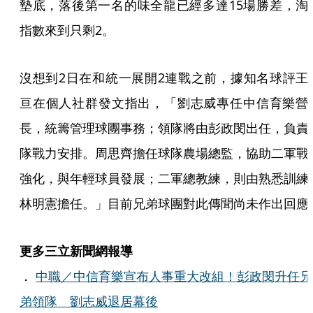
墊底，落後第一名的味全龍已經多達15場勝差，淘
指數來到只剩2。
沒想到2日在和統一展開2連戰之前，據知名球評王
亘在個人社群發文指出，「劉志威專任中信育樂營
長，統籌管理球團事務；領隊將由彭政閔出任，負責
隊戰力安排。周思齊擔任球隊農場總監，協助二軍戰
強化，與年輕球員發展；二軍總教練，則由熟悉訓練
林明憲擔任。」目前兄弟球團對此傳聞尚未作出回應
更多三立新聞網報導
．
中職／中信育樂宣布人事重大改組！彭政閔升任兄
弟領隊 劉志威退居幕後