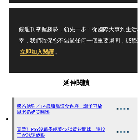
鏡週刊掌握趨勢，領先一步：從國際大事到生活
幸，我們確保您不錯過任何一個重要瞬間，誠摯
立即加入閱讀
。
延伸閱讀
熊爸估狗／14歲臘腸護食過胖 謝予容放
風老奶奶笑嗨嗨
直擊》PSY沒戴墨鏡著42號黃衫開球 連投
三次球迷傻眼