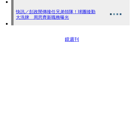
快訊／彭政閔傳接任兄弟領隊！球團後勤
大洗牌 周思齊新職務曝光
鏡週刊