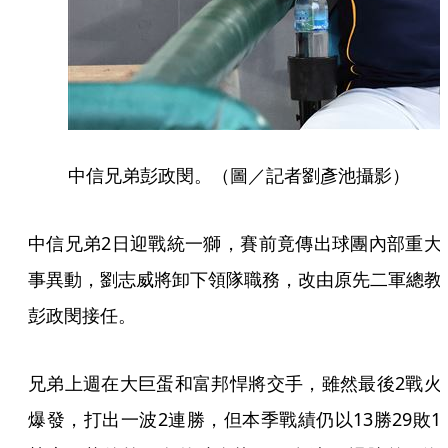
中信兄弟彭政閔。（圖／記者劉彥池攝影）
中信兄弟2日迎戰統一獅，賽前竟傳出球團內部重大
事異動，劉志威將卸下領隊職務，改由原先二軍總教
彭政閔接任。
兄弟上週在大巨蛋和富邦悍將交手，雖然最後2戰火
爆發，打出一波2連勝，但本季戰績仍以13勝29敗1