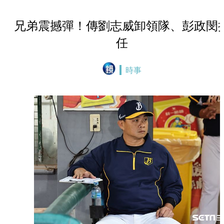
兄弟震撼彈！傳劉志威卸領隊、彭政閔
任
時事