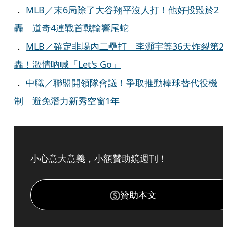
．
MLB／末6局除了大谷翔平沒人打！他好投毀於2
轟 道奇4連戰首戰輸響尾蛇
．
MLB／確定非場內二壘打 李灝宇等36天炸裂第2
轟！激情吶喊「Let's Go」
．
中職／聯盟開領隊會議！爭取推動棒球替代役機
制 避免潛力新秀空窗1年
小心意大意義，小額贊助鏡週刊！
贊助本文