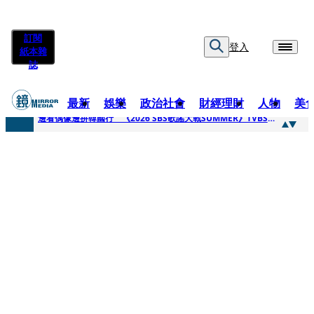
訂閱
登入
紙本雜
誌
最新
娛樂
政治社會
財經理財
人物
美
快訊
邊看偶像邊拚韓國行 《2026 SBS歌謠大戰SUMMER》TVBS直播祭追星福利
快訊
代誌大條火急跳船？ 宏碁派任李文詳接掌兆基屋管2天就喊撤出！
快訊
一句「請回去坐好」 特教生持斷掃把戳女代課老師眼睛大失血近失明