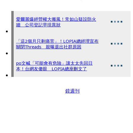
愛爾麗爆經營權大搬風！常如山疑設防火
牆 公司登記早現異狀
「這2個月只剩痛苦」！LOPIA總經理宣布
關閉Threads 親曝退出社群原因
po文喊「可能會有危險」讓太太先回日
本！台網友傻眼 LOPIA總座刪文了
鏡週刊