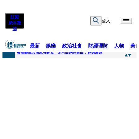
訂閱
登入
紙本雜
誌
最新
娛樂
政治社會
財經理財
人物
美
快訊
凌晨曬懷念照惹哭網友 米可白感性告白：媽媽愛妳
快訊
酸民質疑民進黨「是不是有她裸照？」 黃智賢3點回嗆獲網友讚爆
快訊
姜厚任「老牛找到嫩草」再談小24歲女友 揭七世情緣駁拐坑、暈船破財