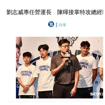
劉志威專任營運長 陳暉接掌特攻總經
時事