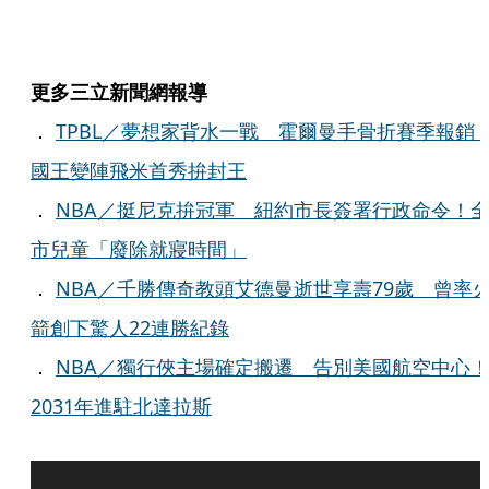
更多三立新聞網報導
．
TPBL／夢想家背水一戰 霍爾曼手骨折賽季報銷
國王變陣飛米首秀拚封王
．
NBA／挺尼克拚冠軍 紐約市長簽署行政命令！
市兒童「廢除就寢時間」
．
NBA／千勝傳奇教頭艾德曼逝世享壽79歲 曾率
箭創下驚人22連勝紀錄
．
NBA／獨行俠主場確定搬遷 告別美國航空中心
2031年進駐北達拉斯