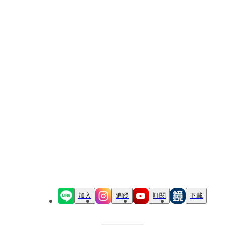
加入
追蹤
訂閱
下載