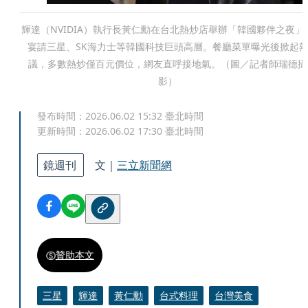
輝達（NVIDIA）執行長黃仁勳在台北熱炒店舉辦「韓國夥伴之夜」
宴請三星、SK海力士等韓國科技巨頭高層。餐廳菜單曝光後掀起
議，多數熱炒僅百元價位，網友直呼接地氣。（圖／記者師瑞德攝
影）
發布時間：
2026.06.02 15:32
臺北時間
更新時間：
2026.06.02 17:30
臺北時間
鏡週刊
文｜
三立新聞網
贊助本文
三星
輝達
黃仁勳
台式料理
台灣美食