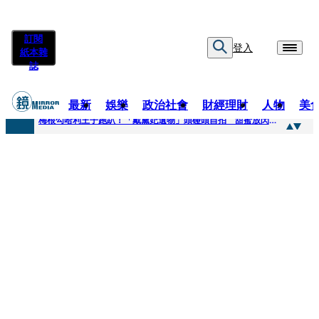
訂閱
登入
紙本雜
誌
最新
娛樂
政治社會
財經理財
人物
美
快訊
梅根勾哈利王子跑趴！「戴黛妃遺物」頭碰頭自拍 甜蜜放閃搶鏡
快訊
老翁菜園突失聯！媳婦急報案 警今擴大搜索「不排除墜溪」
快訊
姜厚任小24歲女友遭起底！爆二度改姓恐違法 專家揪「3歲認老公」盲點嘆：超出玄學