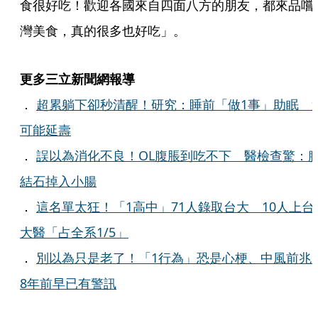
食很好吃！歡迎各國來自四面八方的朋友，都來品嚐
灣美食，真的很多也好吃」。
更多三立新聞網報導
．
超累躺下卻秒清醒！研究：睡前「做1事」助眠 
可能延壽
．
誤以為消化不良！OL腹脹到吃不下 醫檢查驚：
結石掉入小腸
．
這名單太狂！「1高中」71人錄取台大 10人上台
大醫「占全系1/5」
．
別以為只是老了！「1行為」恐是心梗、中風前
8年前早已有警訊