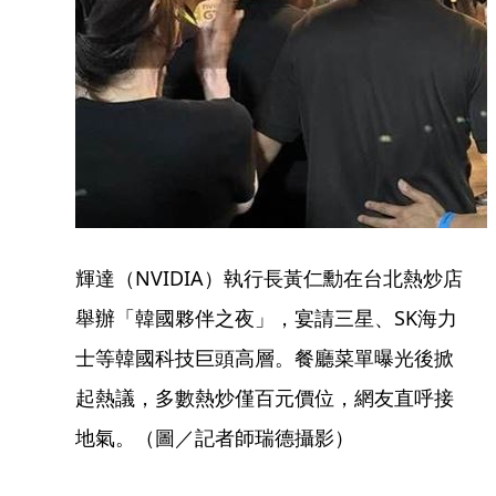
輝達（NVIDIA）執行長黃仁勳在台北熱炒店
舉辦「韓國夥伴之夜」，宴請三星、SK海力
士等韓國科技巨頭高層。餐廳菜單曝光後掀
起熱議，多數熱炒僅百元價位，網友直呼接
地氣。（圖／記者師瑞德攝影）