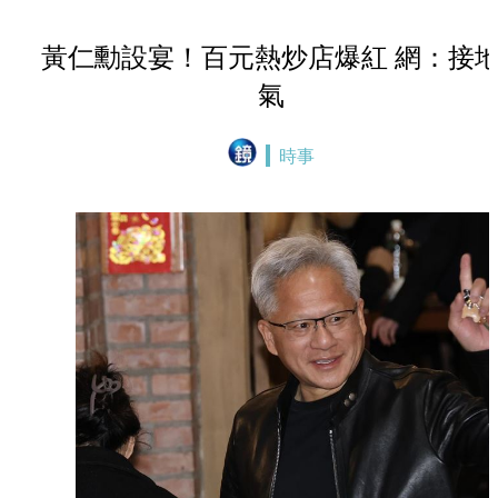
黃仁勳設宴！百元熱炒店爆紅 網：接
氣
時事