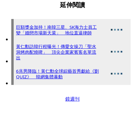
延伸閱讀
巨額獎金加持！南韓三星、SK海力士員工
變「婚戀市場新天菜」 地位直逼律師
黃仁勳訪韓行程曝光！傳愛女操刀「聖水
洞烤肉配燒啤」 頂尖企業家賓客名單流
出
6兆男降臨！黃仁勳全球綜藝首秀獻給《劉
QUIZ》 韓網集體暴動
鏡週刊