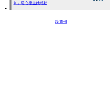
姊」暖心慶生她感動
鏡週刊