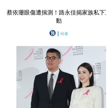
蔡依珊眼傷遭揣測！路永佳揭家族私下
動
時事