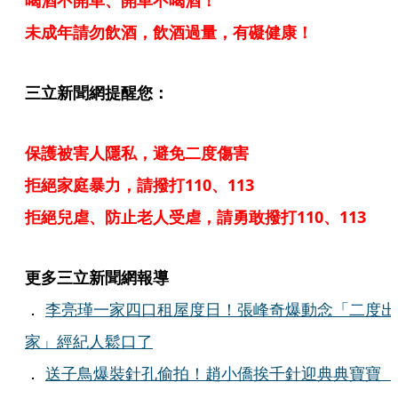
喝酒不開車、開車不喝酒！
未成年請勿飲酒，飲酒過量，有礙健康！
三立新聞網提醒您：
保護被害人隱私，避免二度傷害
拒絕家庭暴力，請撥打110、113
拒絕兒虐、防止老人受虐，請勇敢撥打110、113
更多三立新聞網報導
．
李亮瑾一家四口租屋度日！張峰奇爆動念「二度出
家」經紀人鬆口了
．
送子鳥爆裝針孔偷拍！趙小僑挨千針迎典典寶寶