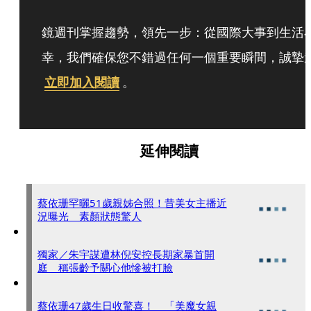
鏡週刊掌握趨勢，領先一步：從國際大事到生活
幸，我們確保您不錯過任何一個重要瞬間，誠摯
立即加入閱讀
。
延伸閱讀
蔡依珊罕曬51歲親姊合照！昔美女主播近
況曝光 素顏狀態驚人
獨家／朱宇謀遭林倪安控長期家暴首開
庭 稱張齡予關心他慘被打臉
蔡依珊47歲生日收驚喜！ 「美魔女親