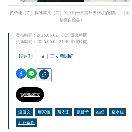
蔡依珊（左）與連勝文（右）的互動一直是外界關注的焦點。（圖
翻攝自臉書）
發布時間：
2026.06.02 18:29
臺北時間
更新時間：
2026.06.02 21:30
臺北時間
鏡週刊
文｜
三立新聞網
贊助本文
連勝文
廖家儀
蔡依珊
張齡予
妯娌
路永佳
紅豆食府