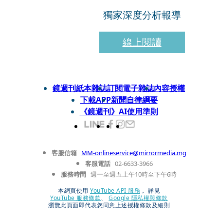
獨家深度分析報導
線上閱讀
鏡週刊紙本雜誌
訂閱電子雜誌
內容授權
下載APP
新聞自律綱要
《鏡週刊》AI使用準則
客服信箱
MM-onlineservice@mirrormedia.mg
客服電話
02-6633-3966
服務時間
週一至週五上午10時至下午6時
本網頁使用
YouTube API 服務
， 詳見
YouTube 服務條款
、
Google 隱私權與條款
瀏覽此頁面即代表您同意上述授權條款及細則