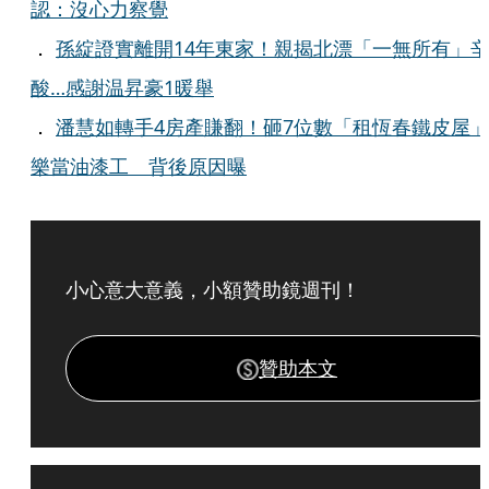
認：沒心力察覺
．
孫綻證實離開14年東家！親揭北漂「一無所有」
酸…感謝温昇豪1暖舉
．
潘慧如轉手4房產賺翻！砸7位數「租恆春鐵皮屋
樂當油漆工 背後原因曝
小心意大意義，小額贊助鏡週刊！
贊助本文