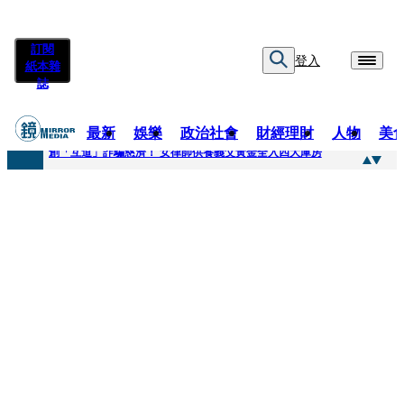
訂閱
登入
紙本雜
誌
最新
娛樂
政治社會
財經理財
人物
美
快訊
創「互道」詐騙慈濟！ 女律師供養義父黃金全入四大庫房
快訊
前時力黨魁表態「反對刪公視預算」 盼在野三思：改凍結處理受質疑項目
快訊
六強片齊聚桃影 小薰《祖先鬼》回桃影娘家 《長安的荔枝》桃影加映一票難求