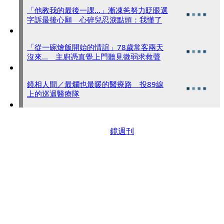
「他教我的最後一課...」漸凍爸努力眨眼選
字訴最後心願 心碎兒忍淚點頭：我懂了
「從一碗燴飯開始的情誼」78歲常客兩天
沒來... 主廚憑直覺上門聽見微弱求救聲
鏡相人間／最爛也最暖的醫療路 投89線
上的巡迴醫療隊
鏡週刊