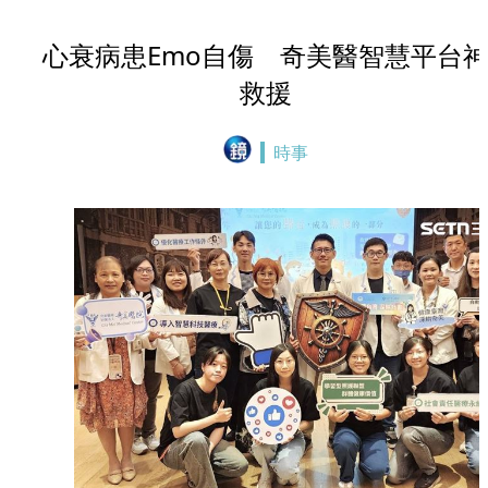
心衰病患Emo自傷 奇美醫智慧平台
救援
時事