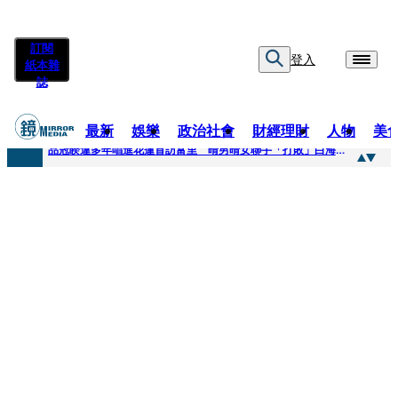
訂閱
登入
紙本雜
誌
最新
娛樂
政治社會
財經理財
人物
美
快訊
品冠睽違多年唱進花蓮首訪富里 晴男晴女聯手「打敗」白海豚颱風
快訊
【台中戰局特輯】何欣純支持度暴增 藍營民調老劇本急救援
快訊
natori再訪台北人氣爆棚 〈Overdose〉一響全場尖叫「I Love You Taipei」