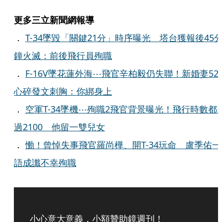
更多三立新聞網報導
．
T-34墜毀「關鍵21分」時序曝光 塔台獲報後45
鐘火滅：前後飛行員殉職
．
F-16V墜花蓮外海⋯飛官辛柏毅仍失聯！新婚妻52
心碎發文刺胸：你綁身上
．
空軍T-34墜機⋯殉職2飛官背景曝光！飛行時數都
過2100 他留一雙兒女
．
慟！曾悼失事飛官羅尚樺、開T-34玩命 盧季佑一
語成讖不幸殉職
小心意大意義，小額贊助鏡週刊！