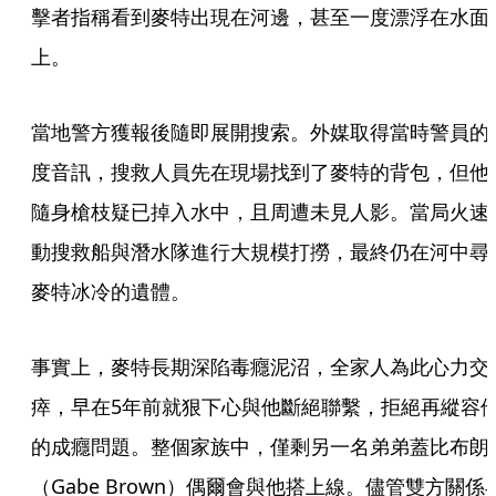
擊者指稱看到麥特出現在河邊，甚至一度漂浮在水面
上。
當地警方獲報後隨即展開搜索。外媒取得當時警員的
度音訊，搜救人員先在現場找到了麥特的背包，但他
隨身槍枝疑已掉入水中，且周遭未見人影。當局火速
動搜救船與潛水隊進行大規模打撈，最終仍在河中尋
麥特冰冷的遺體。
事實上，麥特長期深陷毒癮泥沼，全家人為此心力交
瘁，早在5年前就狠下心與他斷絕聯繫，拒絕再縱容
的成癮問題。整個家族中，僅剩另一名弟弟蓋比布朗
（Gabe Brown）偶爾會與他搭上線。儘管雙方關係