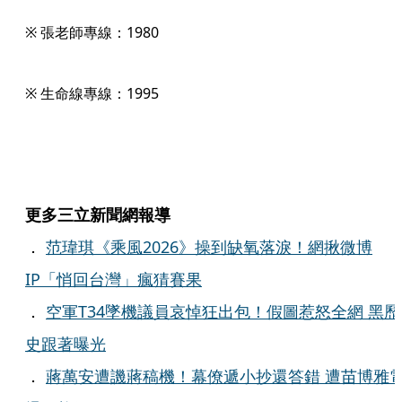
※ 張老師專線：1980
※ 生命線專線：1995
更多三立新聞網報導
．
范瑋琪《乘風2026》操到缺氧落淚！網揪微博
IP「悄回台灣」瘋猜賽果
．
空軍T34墜機議員哀悼狂出包！假圖惹怒全網 黑歷
史跟著曝光
．
蔣萬安遭譏蔣稿機！幕僚遞小抄還答錯 遭苗博雅