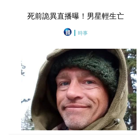
死前詭異直播曝！男星輕生亡
時事