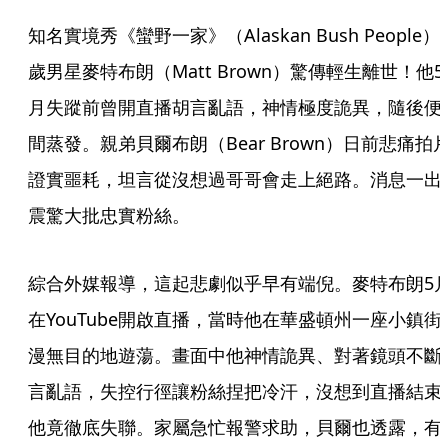
知名實境秀《蠻野一家》（Alaskan Bush People）4
歲男星麥特布朗（Matt Brown）驚傳輕生離世！他5
月失蹤前曾開直播胡言亂語，神情極度詭異，隨後便
間蒸發。親弟貝爾布朗（Bear Brown）日前悲痛拍
證實噩耗，坦言從沒想過哥哥會走上絕路。消息一出
震驚大批忠實粉絲。
綜合外媒報導，這起悲劇似乎早有端倪。麥特布朗5
在YouTube開啟直播，當時他在華盛頓州一座小鎮街
漫無目的地遊蕩。畫面中他神情詭異、對著鏡頭不斷
言亂語，失控行徑讓粉絲捏把冷汗，沒想到直播結束
他竟徹底失聯。家屬急忙報警求助，貝爾也透露，有