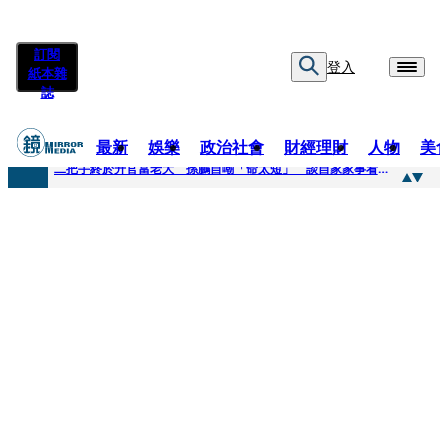
訂閱
登入
紙本雜
誌
最新
娛樂
政治社會
財經理財
人物
美
快訊
二把手終於升官當老大 孫鵬自嘲「命太短」 談自家家事看超開：誰家鍋底沒灰塵
快訊
蔡英文做2件事「嚇壞一堆人」 黃暐瀚分析台東戰況：變成五五波
快訊
未禮讓行人罰6000元沒繳 租車公司竟爆欠235萬公法債務！負責人急出面