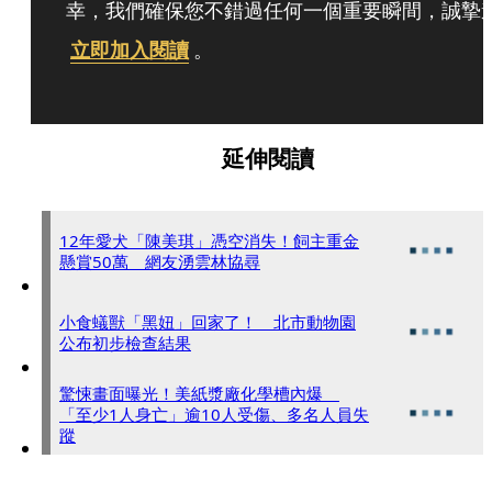
幸，我們確保您不錯過任何一個重要瞬間，誠摯
立即加入閱讀
。
延伸閱讀
12年愛犬「陳美琪」憑空消失！飼主重金
懸賞50萬 網友湧雲林協尋
小食蟻獸「黑妞」回家了！ 北市動物園
公布初步檢查結果
驚悚畫面曝光！美紙漿廠化學槽內爆
「至少1人身亡」逾10人受傷、多名人員失
蹤