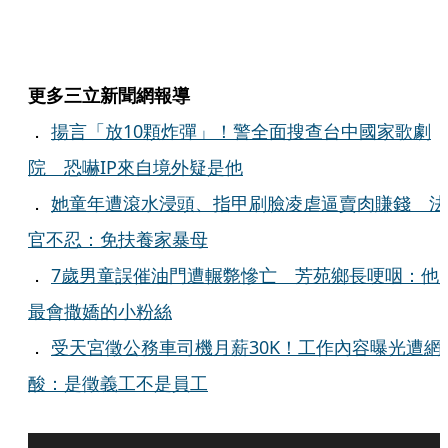
更多三立新聞網報導
．
揚言「放10顆炸彈」！警全面搜查台中國家歌劇
院 恐嚇IP來自境外疑是他
．
她童年遭滾水浸頭、指甲刷臉凌虐逼賣肉賺錢 法
官不忍：免扶養家暴母
．
7歲男童誤催油門遭輾斃慘亡 芳苑鄉長哽咽：他
最會撒嬌的小粉絲
．
受天宮徵公務車司機月薪30K！工作內容曝光遭網
酸：是徵義工不是員工