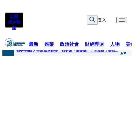
訂閱
登入
紙本雜
誌
最新
娛樂
政治社會
財經理財
人物
美
快訊
都更停擺3／營造成本翻倍 都更爆「棄嬰潮」：老屋拆了卻蓋不下去
快訊
SWAROVSKI把愛繫成一個蝴蝶結 七夕推出大中華區特別款
快訊
車內強吻女藝人「知名經紀人身分曝光」 硬辯「又沒伸舌頭」！法官判決書罕見批噁心