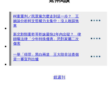
延伸閱讀
柯案重判／民眾黨怎麼走到這一步？ 王
婉諭分析柯文哲權力太集中：沒人敢踩煞
車
新北割頸案乾哥乾妹最快2年內出獄？ 律
師曝法律「少年特殊優惠」恐對家屬二次
傷害
一舉「得罪」黑白兩道 王大陸非法查個
資一審宣判出爐
鏡週刊