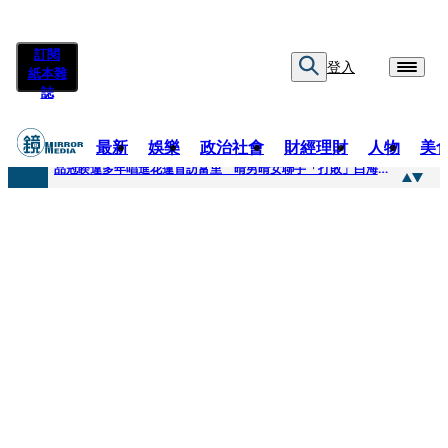
訂閱
登入
紙本雜
誌
最新
娛樂
政治社會
財經理財
人物
美
快訊
品冠睽違多年唱進花蓮首訪富里 晴男晴女聯手「打敗」白海豚颱風
快訊
【台中戰局特輯】何欣純支持度暴增 藍營民調老劇本急救援
快訊
natori再訪台北人氣爆棚 〈Overdose〉一響全場尖叫「I Love You Taipei」