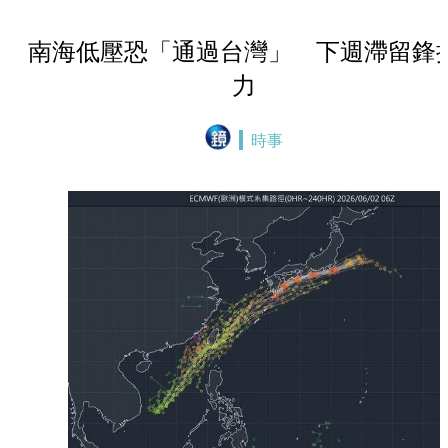
南海低壓恐「通過台灣」 下週滯留鋒
力
時事