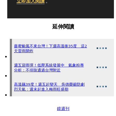
立即加入閱讀
。
延伸閱讀
薔蜜颱風不來台灣！下週高溫衝35度 這2
天雷雨開炸
週五迎雨彈！低壓系統發展中 氣象粉專
分析：不排除通過台灣附近
高溫飆39度！週五起變天 吳德榮籲防劇
烈天氣：週末起進入梅雨旺盛期
鏡週刊