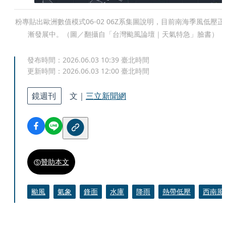
粉專貼出歐洲數值模式06-02 06Z系集圖說明，目前南海季風低壓正
漸發展中。（圖／翻攝自「台灣颱風論壇｜天氣特急」臉書）
發布時間：
2026.06.03 10:39
臺北時間
更新時間：
2026.06.03 12:00
臺北時間
鏡週刊
文｜
三立新聞網
贊助本文
颱風
氣象
鋒面
水庫
降雨
熱帶低壓
西南風