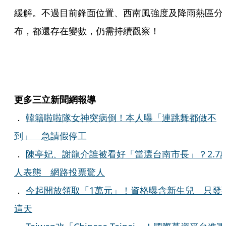
緩解。不過目前鋒面位置、西南風強度及降雨熱區分
布，都還存在變數，仍需持續觀察！
更多三立新聞網報導
．
韓籍啦啦隊女神突病倒！本人曝「連跳舞都做不
到」 急請假停工
．
陳亭妃、謝龍介誰被看好「當選台南市長」？2.7
人表態 網路投票驚人
．
今起開放領取「1萬元」！資格曝含新生兒 只發
這天