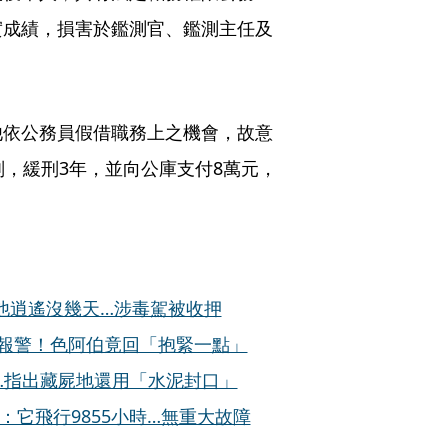
實成績，損害於鑑測官、鑑測主任及
他依公務員假借職務上之機會，故意
刑，緩刑3年，並向公庫支付8萬元，
他逍遙沒幾天…涉毒駕被收押
：報警！色阿伯竟回「抱緊一點」
…指出藏屍地還用「水泥封口」
：它飛行9855小時…無重大故障