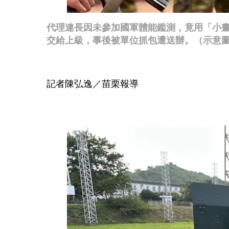
代理連長因未參加國軍體能鑑測，竟用「小
交給上級，事後被單位抓包遭送辦。（示意
記者陳弘逸／苗栗報導