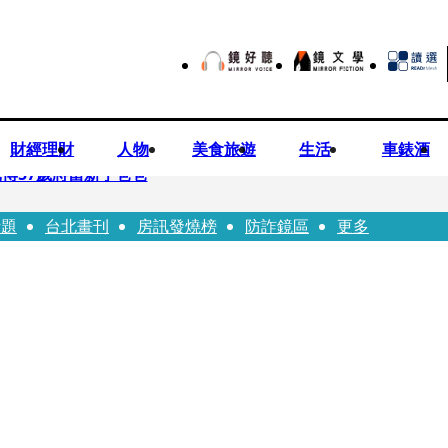
財經理財
人物
美食旅遊
生活
車錶酒
博57歲將當新手爸爸
話題
台北畫刊
房訊發燒榜
防詐鏡區
更多
首登台「1人分飾4角」 觀眾驚艷：錯怪星二代了
歲女友爆當小三「大鬧病房氣孕婦」 姜厚任不忍回應了