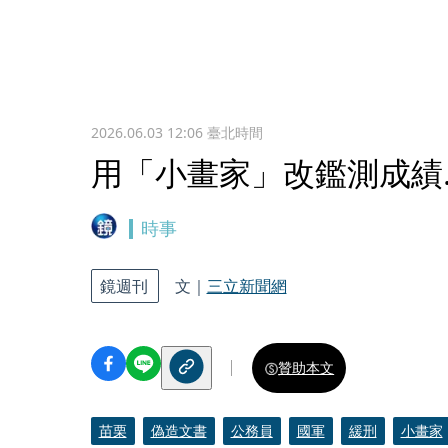
2026.06.03 12:06
臺北時間
用「小畫家」改鑑測成績
時事
鏡週刊
文｜
三立新聞網
贊助本文
苗栗
偽造文書
公務員
國軍
緩刑
小畫家