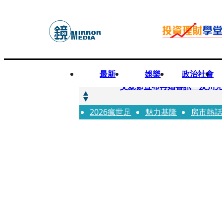
最新
娛樂
政治社會
快訊
父親節宣布再婚喜訊 及川光
2026瘋世足
快訊
魅力基隆
房市熱
改姓斷開阿湯哥！20歲舒莉
快訊
「愛露奶」私訊流出！小24