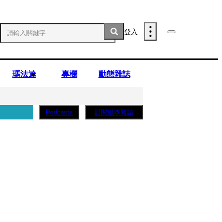
登入
瑪法達
專欄
動態雜誌
訂閱紙本雜誌
Podcasts