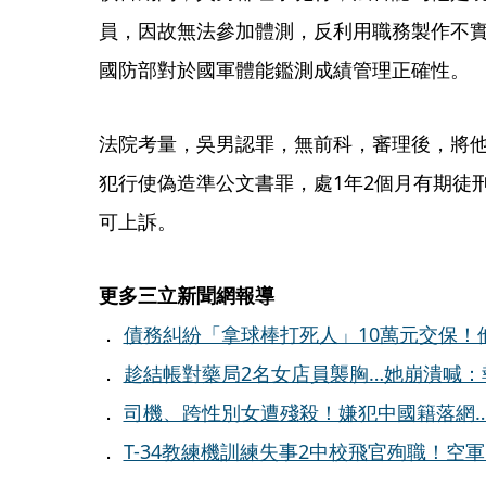
員，因故無法參加體測，反利用職務製作不
國防部對於國軍體能鑑測成績管理正確性。
法院考量，吳男認罪，無前科，審理後，將
犯行使偽造準公文書罪，處1年2個月有期徒
可上訴。
更多三立新聞網報導
．
債務糾紛「拿球棒打死人」10萬元交保！
．
趁結帳對藥局2名女店員襲胸…她崩潰喊
．
司機、跨性別女遭殘殺！嫌犯中國籍落網
．
T-34教練機訓練失事2中校飛官殉職！空軍