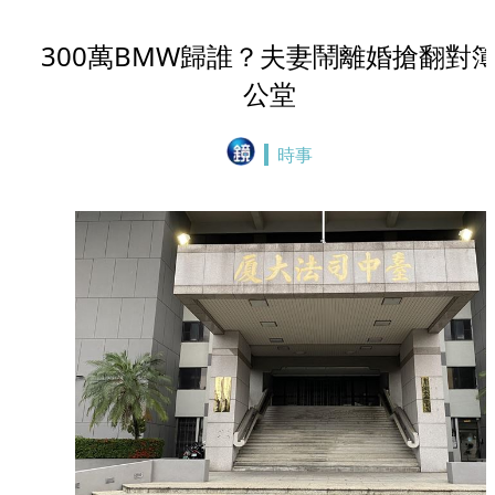
300萬BMW歸誰？夫妻鬧離婚搶翻對
公堂
時事