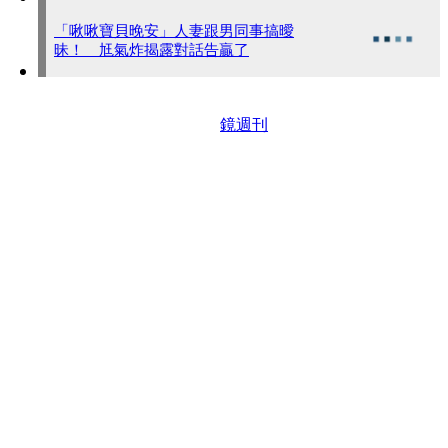
「啾啾寶貝晚安」人妻跟男同事搞曖
昧！ 尪氣炸揭露對話告贏了
鏡週刊