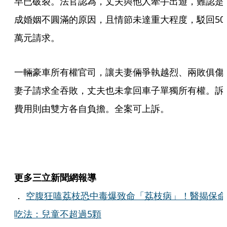
早已破裂。法官認為，丈夫與他人牽手出遊，難認是
成婚姻不圓滿的原因，且情節未達重大程度，駁回50
萬元請求。
一輛豪車所有權官司，讓夫妻倆爭執越烈、兩敗俱傷
妻子請求全吞敗，丈夫也未拿回車子單獨所有權。訴
費用則由雙方各自負擔。全案可上訴。
更多三立新聞網報導
．
空腹狂嗑荔枝恐中毒爆致命「荔枝病」！醫揭保命
吃法：兒童不超過5顆