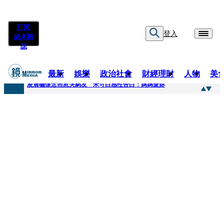
訂閱
登入
紙本雜
誌
最新
娛樂
政治社會
財經理財
人物
美
快訊
凌晨曬懷念照惹哭網友 米可白感性告白：媽媽愛妳
快訊
酸民質疑民進黨「是不是有她裸照？」 黃智賢3點回嗆獲網友讚爆
快訊
姜厚任「老牛找到嫩草」再談小24歲女友 揭七世情緣駁拐坑、暈船破財