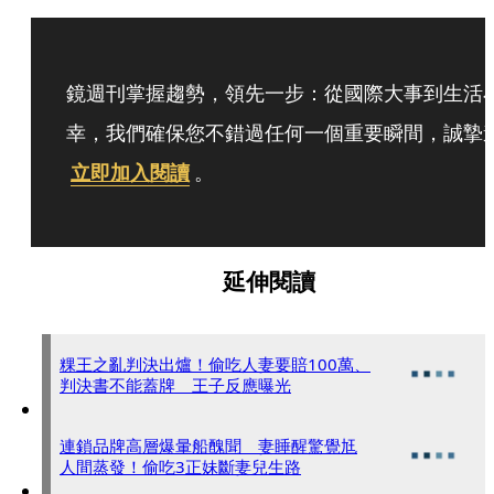
鏡週刊掌握趨勢，領先一步：從國際大事到生活
幸，我們確保您不錯過任何一個重要瞬間，誠摯
立即加入閱讀
。
延伸閱讀
粿王之亂判決出爐！偷吃人妻要賠100萬、
判決書不能蓋牌 王子反應曝光
連鎖品牌高層爆暈船醜聞 妻睡醒驚覺尪
人間蒸發！偷吃3正妹斷妻兒生路