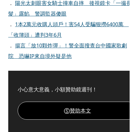
．
陽光太刺眼害女騎士撞車自摔 後視鏡卡「一撮長
髮」露餡 警調監器傻眼
．
1本2萬元收購人頭戶！害54人受騙狠撈6400萬
「收簿頭」遭判3年6月
．
揚言「放10顆炸彈」！警全面搜查台中國家歌劇
院 恐嚇IP來自境外疑是他
小心意大意義，小額贊助鏡週刊！
贊助本文