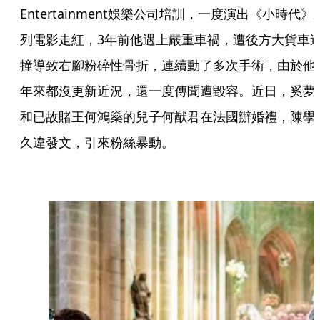
Entertainment娛樂公司培訓，一度演出《小時代》
列電影走紅，3年前他遇上嚴重車禍，遭後方大貨車
撞導致右腳粉碎性骨折，連續動了多次手術，由於他
年來都沒更新近況，還一度傳聞遭毀容。近日，奚夢
和已故賭王何鴻燊的兒子何猷君在法國辦婚禮，陳學
久違發文，引來粉絲暴動。