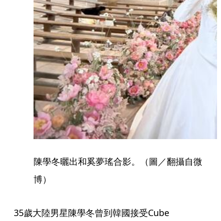
陳學冬曬出和奚夢瑤合影。（圖／翻攝自微
博）
35歲大陸男星陳學冬曾到韓國接受Cube