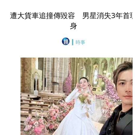
遭大貨車追撞傳毀容 男星消失3年首
身
時事