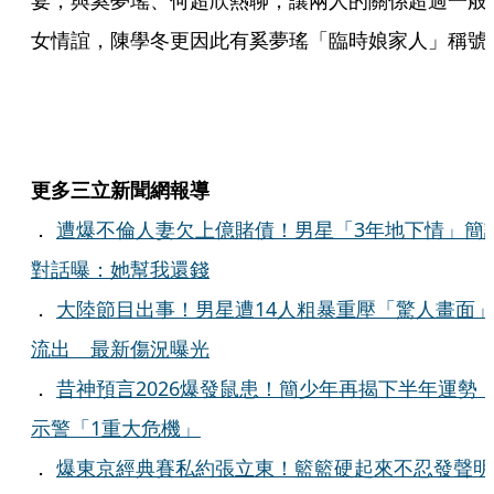
宴，與奚夢瑤、何超欣熱聊，讓兩人的關係超過一般
女情誼，陳學冬更因此有奚夢瑤「臨時娘家人」稱號
更多三立新聞網報導
．
遭爆不倫人妻欠上億賭債！男星「3年地下情」簡
對話曝：她幫我還錢
．
大陸節目出事！男星遭14人粗暴重壓「驚人畫面
流出 最新傷況曝光
．
昔神預言2026爆發鼠患！簡少年再揭下半年運
示警「1重大危機」
．
爆東京經典賽私約張立東！籃籃硬起來不忍發聲明