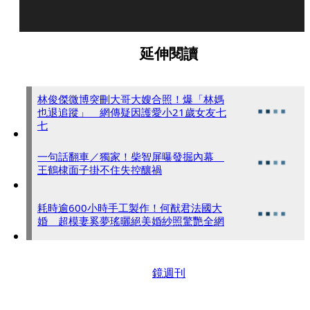
延伸閱讀
林俊傑微博突刪大哥大嫂合照！爆「林媽
也退追蹤」 網傳疑因護愛小21歲女友七
七
一句話翻車／獨家！柴智屏曝發掘內幕
王鶴棣面子掛不住失控釀禍
耗時逾600小時手工製作！何猷君法國大
婚 超模妻奚夢瑤曬絕美婚紗照驚艷全網
鏡週刊