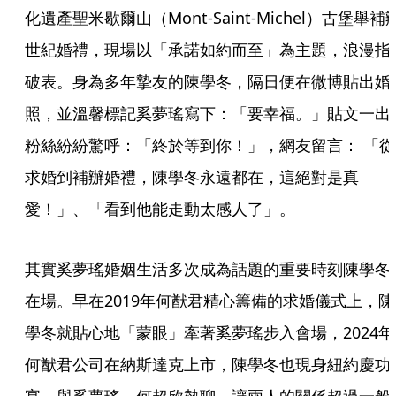
化遺產聖米歇爾山（Mont-Saint-Michel）古堡舉補
世紀婚禮，現場以「承諾如約而至」為主題，浪漫指
破表。身為多年摯友的陳學冬，隔日便在微博貼出婚
照，並溫馨標記奚夢瑤寫下：「要幸福。」貼文一出
粉絲紛紛驚呼：「終於等到你！」，網友留言： 「從
求婚到補辦婚禮，陳學冬永遠都在，這絕對是真
愛！」、「看到他能走動太感人了」。
其實奚夢瑤婚姻生活多次成為話題的重要時刻陳學冬
在場。早在2019年何猷君精心籌備的求婚儀式上，陳
學冬就貼心地「蒙眼」牽著奚夢瑤步入會場，2024年
何猷君公司在納斯達克上市，陳學冬也現身紐約慶功