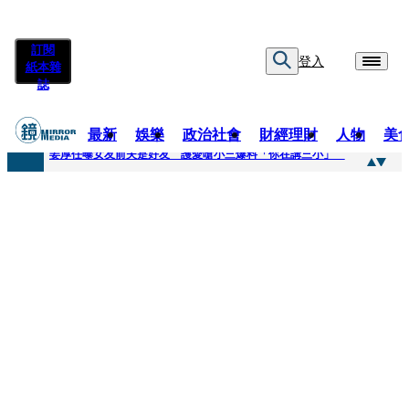
訂閱
登入
紙本雜
誌
最新
娛樂
政治社會
財經理財
人物
美
快訊
姜厚任曝女友前夫是好友 護愛嗆小三爆料「你在講三小」
快訊
劉畊宏將登《披荊斬棘》call周杰倫求救 周董「3字建議」他無奈：這不是健美比賽！
快訊
【台中戰局特輯】何欣純支持度暴增 藍營民調老劇本急救援