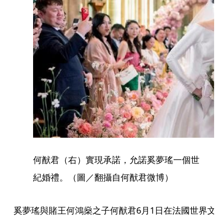
何猷君（右）實現承諾，允諾奚夢瑤一個世
紀婚禮。（圖／翻攝自何猷君微博）
奚夢瑤與賭王何鴻燊之子何猷君6月1日在法國世界文