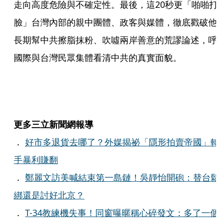
走向高度危險與不確定性。最後，這20秒更「啪啪打
臉」台灣內部的親中團體、政客與媒體，徹底戳破他
長期幫中共擦脂抹粉、吹噓兩岸善意的荒謬論述，呼
國際與台灣民眾集體看清中共的真實面貌。
更多三立新聞網報導
．
好市多退貨去哪了？外媒揭祕「隱形拍賣帝國」轉
手暴利賺翻
．
鄭麗文訪美喊結束第一島鏈！吳靜怡開砲：替台鬆
綁還是討好北京？
．
T-34教練機失事！同窗曝暱稱心碎發文：多了一個