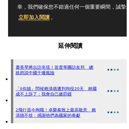
幸，我們確保您不錯過任何一個重要瞬間，誠摯
立即加入閱讀
。
延伸閱讀
蕭美琴將出訪帛琉！首度率團訪友邦 總
統府談中國干擾風險
「X你娘」問候賴清德遭判拘役20天 林國
成不上訴了：我會自己繳罰鍰
2飛行員今殉職！卓榮泰致上最高敬意 賴
清德不捨：感謝他們為國家的奉獻