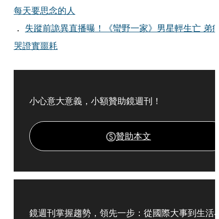
每天要思念的人
．
失蹤前詭異直播曝！《蠻野一家》男星輕生亡 弟
哭證實噩耗
小心意大意義，小額贊助鏡週刊！
贊助本文
鏡週刊掌握趨勢，領先一步：從國際大事到生活