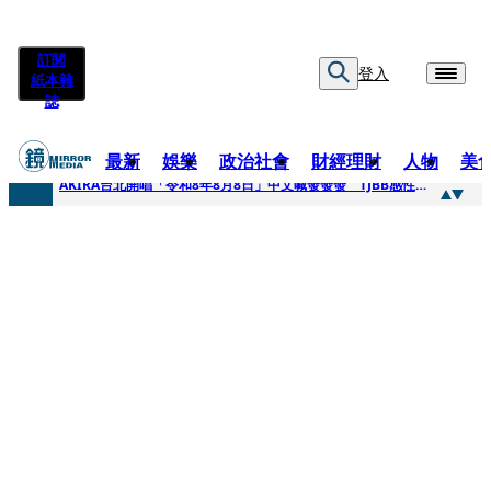
訂閱
登入
紙本雜
誌
最新
娛樂
政治社會
財經理財
人物
美
快訊
AKIRA台北開唱「令和8年8月8日」中文喊發發發 TJBB感性喊「謝謝AKIRA桑」
快訊
台灣新冠期間沒疫苗可打？ 律師列3款嗆：陳時中唯一擋的叫科興
快訊
沉寂12年…鐵肺歌后遇人生低谷 「遭親弟賞巴掌、父親出軌自己閨密」辛酸人生曝光