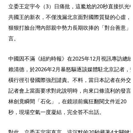
立委王定宇今（3）日痛批，這尷尬的20秒直接扒光
共國王的新衣，不僅洩漏北京面對國際質疑的心虛，
狠狠打臉台灣內部親中勢力長期吹捧的「對台善意」
言。
中國因不滿《紐約時報》在2025年12月視訊專訪總統
賴清德，於2026年2月暴怒驅逐該媒體駐北京記者，
橫行徑引發國際強烈譴責。不料，當日本記者在外交
記者會上當面要求對此說明時，向來口條流利的發言
林劍竟瞬間「石化」，在鏡頭前瘋狂翻閱文件近20
秒，現場空氣一度凝結，完全答不出話。
對此，立委王定宇直言，這沉默的20秒藏著4大關鍵