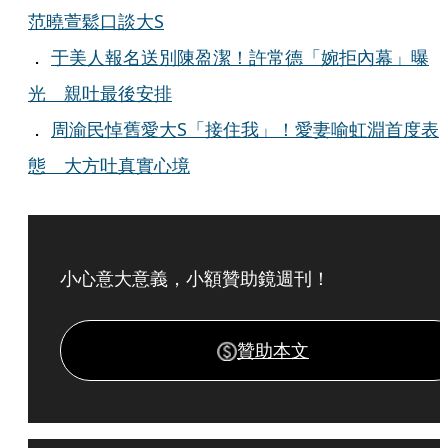
范曉萱鬆口談大S
．
于美人報名送別陳盈潔！許常德「婉拒內幕」曝
光 親吐最後安排
．
周渝民悼舊愛大S「接住我」！愛妻喻虹淵首度表
態 大方吐真實心境
小心意大意義，小額贊助鏡週刊！
贊助本文