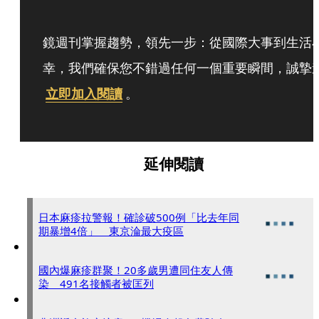
鏡週刊掌握趨勢，領先一步：從國際大事到生活
幸，我們確保您不錯過任何一個重要瞬間，誠摯
立即加入閱讀
。
延伸閱讀
日本麻疹拉警報！確診破500例「比去年同
期暴增4倍」 東京淪最大疫區
國內爆麻疹群聚！20多歲男遭同住友人傳
染 491名接觸者被匡列