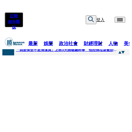
訂閱
登入
紙本雜
誌
最新
娛樂
政治社會
財經理財
人物
美
快訊
「我是保全不是清潔員」上班3天開嗆總幹事 他拒倒垃圾被炒！怒提告...法官這原因判敗訴
快訊
吳建豪生日願望成真 周渝民苦練吉他獻唱、言承旭阿信暖心祝福
快訊
UVERworld、yama、jo0ji齊聚台北 11月21日UVERworld再開專場