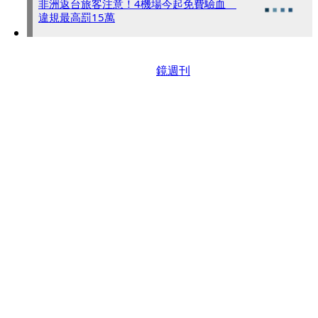
非洲返台旅客注意！4機場今起免費驗血
違規最高罰15萬
鏡週刊