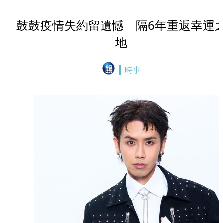
鼓鼓疫情失約留遺憾 隔6年重返幸運
地
時事