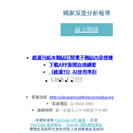
獨家深度分析報導
線上閱讀
鏡週刊紙本雜誌
訂閱電子雜誌
內容授權
下載APP
新聞自律綱要
《鏡週刊》AI使用準則
客服信箱
MM-onlineservice@mirrormedia.mg
客服電話
02-6633-3966
服務時間
週一至週五上午10時至下午6時
本網頁使用
YouTube API 服務
， 詳見
YouTube 服務條款
、
Google 隱私權與條款
瀏覽此頁面即代表您同意上述授權條款及細則