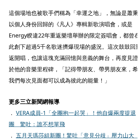
這個場地也被歌手們稱為「幸運之地」，無論是蕭秉
以個人身份回歸的《凡人》專輯新歌演唱會，或是
Energy睽違22年重返樂壇舉辦的限定簽唱會，都曾在
此創下超過5千名歌迷擠爆現場的盛況。這次鼓鼓回
返開唱，也讓這塊充滿回憶與意義的舞台，再度見證
於他的音樂里程碑，「記得帶朋友、帶男朋友來，希
我們每次見面都可以成為彼此的能量！」
更多三立新聞網報導
．
VERA成員-1「全團抱一起哭」！他自爆兩度提退
團 驚吐：誰不想單飛
．
五月天瑪莎組新團！驚吐「意見分歧」壓力山大