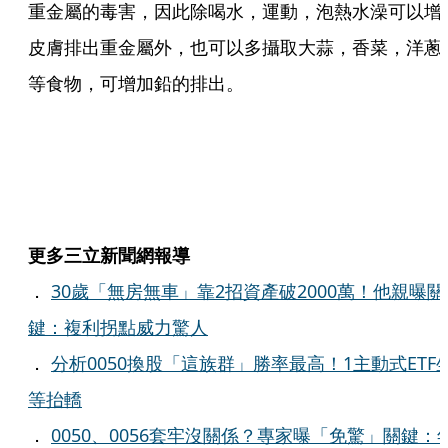
重金屬的毒害，因此除喝水，運動，泡熱水澡可以增
皮膚排出重金屬外，也可以多攝取大蒜，香菜，洋蔥
等食物，可增加鉛的排出。
更多三立新聞網報導
．
30歲「無房無車」靠2招資產破2000萬！他親曝關
鍵：複利拐點威力驚人
．
分析0050換股「這族群」勝率最高！1主動式ETF
等抬轎
．
0050、0056套牢沒關係？專家曝「免驚」關鍵：