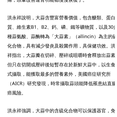
洪永祥說明，大蒜含豐富營養價值，包含醣類、蛋白
質、維生素B1、B2、鈣、磷、鐵等礦物質，以及30
種蒜氨酸、蒜酶轉為「大蒜素」（allincin）為主的
化合物，具有減少發炎及殺菌作用，具保健功效。洪
祥指出，大蒜瓣在切碎、壓碎或咀嚼時會釋放出蒜素
但只在切開或壓碎後短暫存在於新鮮大蒜中，以生食
式攝取，能獲取最多的營養素外，美國癌症研究所
（AICR）研究發現，時常攝取蒜頭能降低罹患結直腸
癌風險。
洪永祥強調，大蒜中的含硫化合物可以保護器官，免