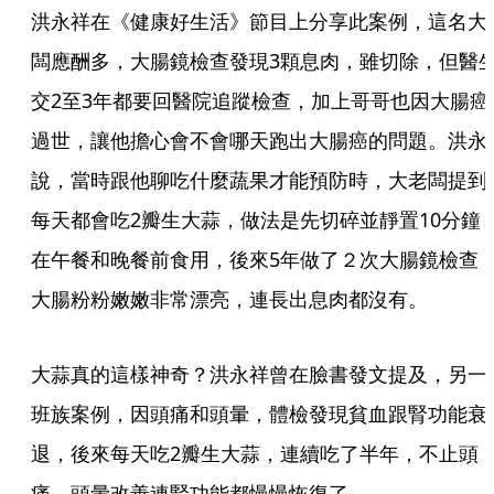
洪永祥在《健康好生活》節目上分享此案例，這名大
闆應酬多，大腸鏡檢查發現3顆息肉，雖切除，但醫
交2至3年都要回醫院追蹤檢查，加上哥哥也因大腸癌
過世，讓他擔心會不會哪天跑出大腸癌的問題。洪永
說，當時跟他聊吃什麼蔬果才能預防時，大老闆提到
每天都會吃2瓣生大蒜，做法是先切碎並靜置10分鐘
在午餐和晚餐前食用，後來5年做了２次大腸鏡檢查
大腸粉粉嫩嫩非常漂亮，連長出息肉都沒有。
大蒜真的這樣神奇？洪永祥曾在臉書發文提及，另一
班族案例，因頭痛和頭暈，體檢發現貧血跟腎功能衰
退，後來每天吃2瓣生大蒜，連續吃了半年，不止頭
痛，頭暈改善連腎功能都慢慢恢復了。