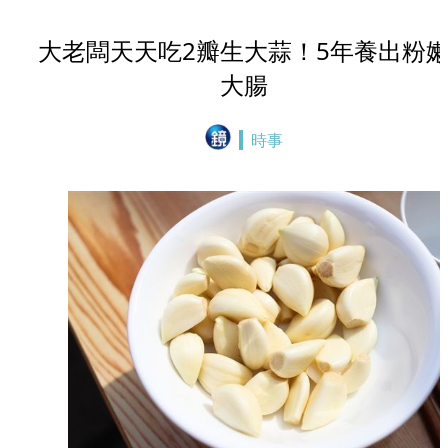
大老闆天天吃2瓣生大蒜！5年養出粉
大腸
時事