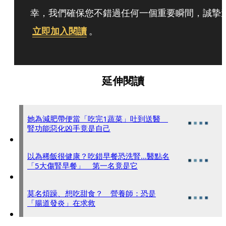
幸，我們確保您不錯過任何一個重要瞬間，誠摯
立即加入閱讀
。
延伸閱讀
她為減肥帶便當「吃完1蔬菜」吐到送醫
腎功能惡化凶手竟是自己
以為稀飯很健康？吃錯早餐恐洗腎...醫點名
「5大傷腎早餐」 第一名竟是它
莫名煩躁、想吃甜食？ 營養師：恐是
「腸道發炎」在求救