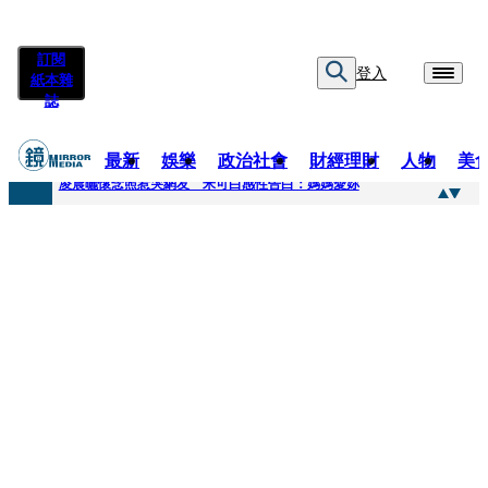
訂閱
登入
紙本雜
誌
最新
娛樂
政治社會
財經理財
人物
美
快訊
凌晨曬懷念照惹哭網友 米可白感性告白：媽媽愛妳
快訊
酸民質疑民進黨「是不是有她裸照？」 黃智賢3點回嗆獲網友讚爆
快訊
姜厚任「老牛找到嫩草」再談小24歲女友 揭七世情緣駁拐坑、暈船破財