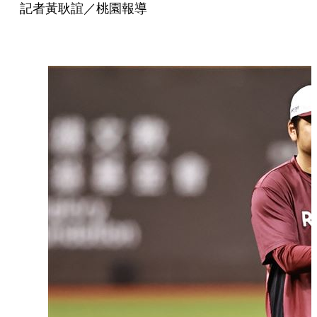
記者黃耿誼／桃園報導