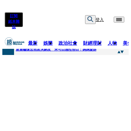
訂閱
登入
紙本雜
誌
最新
娛樂
政治社會
財經理財
人物
美
快訊
凌晨曬懷念照惹哭網友 米可白感性告白：媽媽愛妳
快訊
酸民質疑民進黨「是不是有她裸照？」 黃智賢3點回嗆獲網友讚爆
快訊
姜厚任「老牛找到嫩草」再談小24歲女友 揭七世情緣駁拐坑、暈船破財