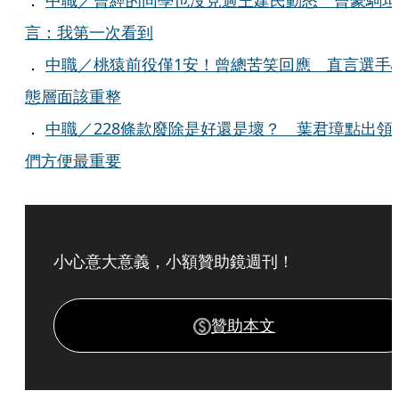
．
中職／曾經的同學也沒見過王建民動怒 曾豪駒坦
言：我第一次看到
．
中職／桃猿前役僅1安！曾總苦笑回應 直言選手
態層面該重整
．
中職／228條款廢除是好還是壞？ 葉君璋點出領
們方便最重要
小心意大意義，小額贊助鏡週刊！
贊助本文