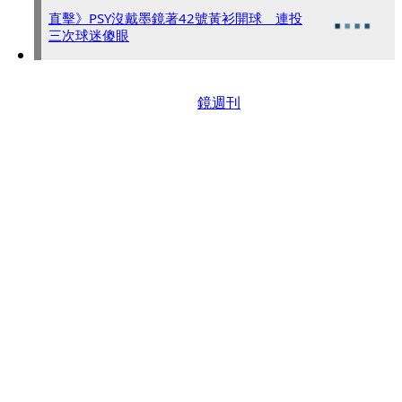
直擊》PSY沒戴墨鏡著42號黃衫開球 連投
三次球迷傻眼
鏡週刊