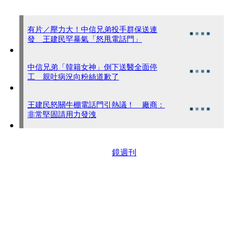
有片／壓力大！中信兄弟投手群保送連
發 王建民罕暴氣「怒甩電話門」
中信兄弟「韓籍女神」倒下送醫全面停
工 親吐病況向粉絲道歉了
王建民怒關牛棚電話門引熱議！ 廠商：
非常堅固請用力發洩
鏡週刊