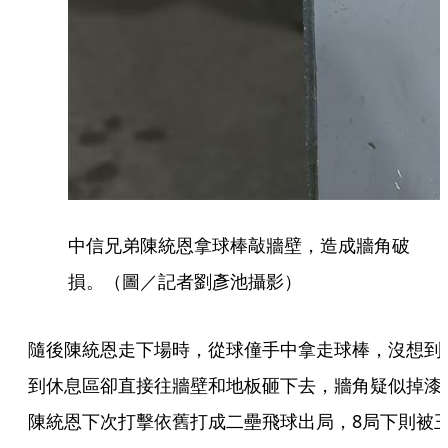
中信兄弟陳統恩拿球棒敲牆壁，造成牆角破
損。（圖／記者劉彥池攝影）
隨後陳統恩走下場時，從球僮手中拿走球棒，沒想到
到休息區卻直接往牆壁和地板砸下去，牆角疑似掉漆
陳統恩下次打擊依舊打成二壘飛球出局，8局下則被