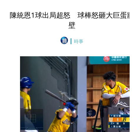
陳統恩1球出局超怒 球棒怒砸大巨蛋
壁
時事