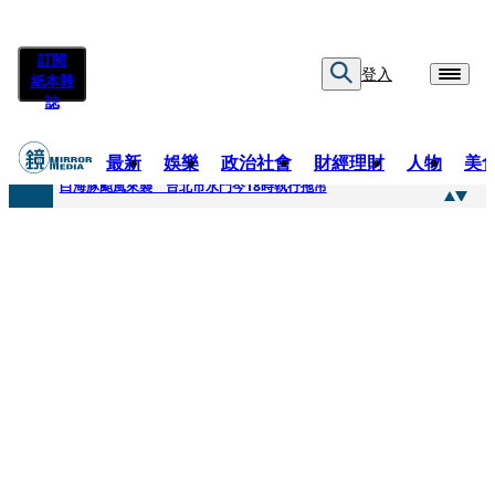
訂閱
登入
紙本雜
誌
最新
娛樂
政治社會
財經理財
人物
美
快訊
白海豚颱風來襲 台北市水門今18時執行拖吊
快訊
AKIRA台北唱到一半突收兒子告白「爸爸I LOVE YOU」 驚喜林志玲同步曝光父親節「披薩蛋糕」
快訊
獨家／TWICE Mina一進華山「天空秒變臉」！ONCE狂風暴雨死守 畫面曝光2.5萬人笑翻