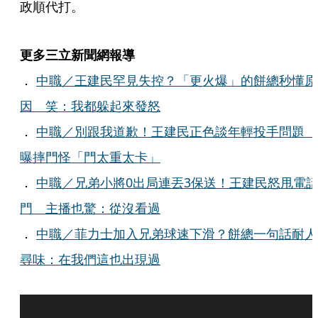
政順代打。
更多三立新聞網報導
．
中職／王建民罕見失控？「更火爆」的餅總秒懂原
因 笑：我都躲起來發怒
．
中職／別跟我道歉！王建民正色談年輕投手問題
曝摔門怪「門太重太卡」
．
中職／兄弟小將0出局連丟3保送！王建民怒甩電
門 主播也驚：從沒看過
．
中職／菲力士加入兄弟球速下滑？餅總一句話耐人
尋味：在我們這也出現過