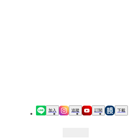
加入
追蹤
訂閱
下載
最新文章