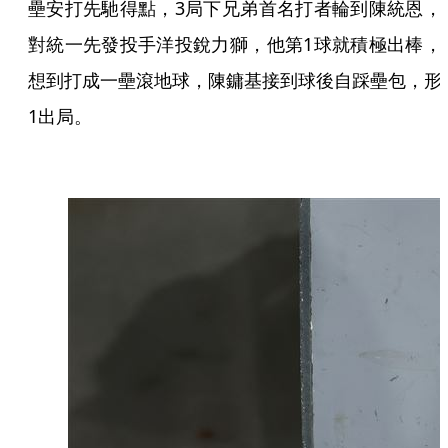
壘安打先馳得點，3局下兄弟首名打者輪到陳統恩，
對統一先發投手洋投銳力獅，他第1球就積極出棒，
想到打成一壘滾地球，陳鏞基接到球後自踩壘包，形
1出局。