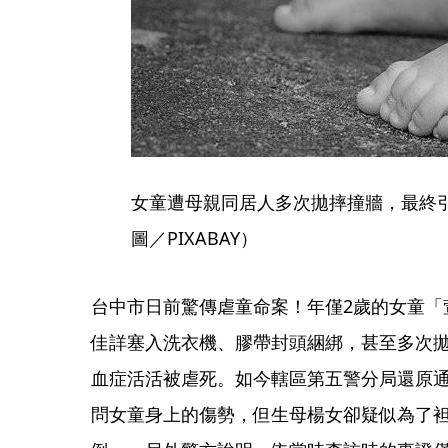
女童遭母親同居人多次拋摔撞牆，最終
圖／PIXABAY）
台中市日前驚傳虐童命案！年僅2歲的女童「
佳詳塞入洗衣機、膠帶封頭綑綁，甚至多次
血症活活被虐死。如今轄區第五警分局還原
問女童身上的傷勢，但生母楊女卻疑似為了