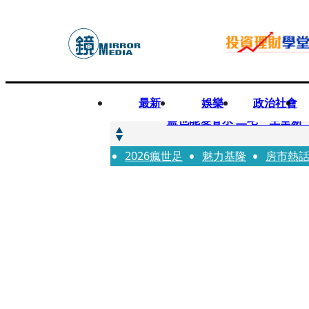
最新
娛樂
政治社會
快訊
鹽也能變香水 三宅一生全新
2026瘋世足
快訊
魅力基隆
房市熱
不堪妻子碎念情緒失控 桃
快訊
蔡依珊撕掉「完美」標籤！