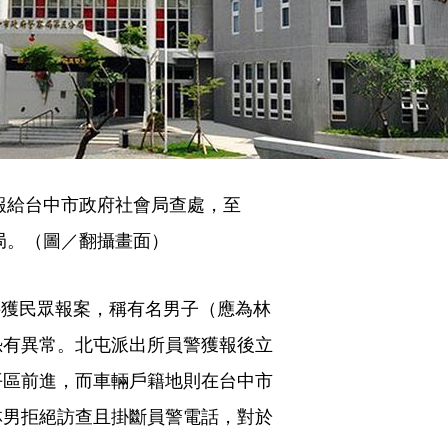
報給台中市政府社會局查處，至
局。（圖／翻攝畫面）
時接獲民眾報案，稱有名男子（應為林
恐有異常。北屯派出所員警獲報後立
平區前進，而車輛戶籍地則在台中市
林男拒絕訪查且掛斷員警電話，對於