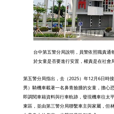
台中第五警分局說明，員警依照職責通
於女童是否要進行安置，權責是在社會
第五警分局指出，去（2025）年12月6日
男）騎機車載著一名鼻青臉腫的女童，擔心
即調閱車籍資料與行車軌跡，發現機車往太
東區，並由第三警分局聯繫車主與家屬，但