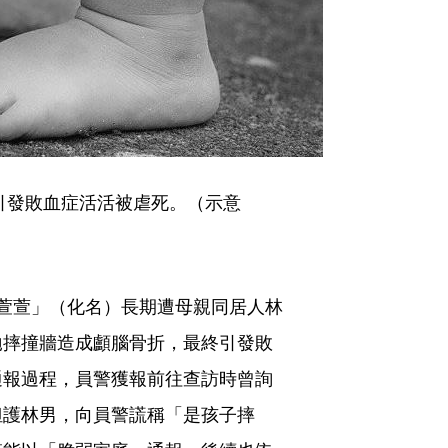
引發敗血症活活被虐死。（示意
萱萱」（化名）長期遭母親同居人林
拋摔撞牆造成顱腦骨折，最終引發敗
通報過程，員警獲報前往查訪時曾詢
袒護林男，向員警謊稱「是孩子摔