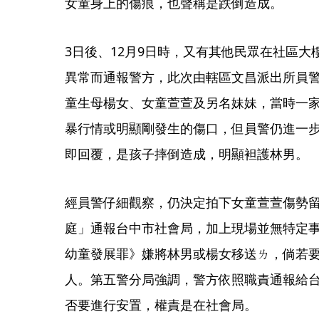
女童身上的傷痕，也聲稱是跌倒造成。
3日後、12月9日時，又有其他民眾在社區
異常而通報警方，此次由轄區文昌派出所員
童生母楊女、女童萱萱及另名妹妹，當時一家
暴行情或明顯剛發生的傷口，但員警仍進一
即回覆，是孩子摔倒造成，明顯袒護林男。
經員警仔細觀察，仍決定拍下女童萱萱傷勢
庭」通報台中市社會局，加上現場並無特定
幼童發展罪》嫌將林男或楊女移送ㄌ，倘若
人。第五警分局強調，警方依照職責通報給
否要進行安置，權責是在社會局。