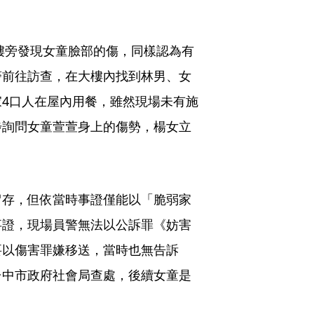
大樓旁發現女童臉部的傷，同樣認為有
警前往訪查，在大樓內找到林男、女
4口人在屋內用餐，雖然現場未有施
步詢問女童萱萱身上的傷勢，楊女立
留存，但依當時事證僅能以「脆弱家
事證，現場員警無法以公訴罪《妨害
要以傷害罪嫌移送，當時也無告訴
台中市政府社會局查處，後續女童是