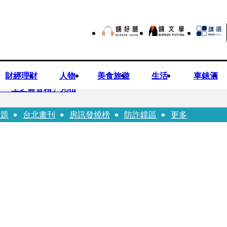
財經理財
人物
美食旅遊
生活
車錶酒
「一生之鹽香精」亮相
話題
台北畫刊
房訊發燒榜
防詐鏡區
更多
園八旬翁毆妻致死檢聲押
 認了「我也會崩潰」：傷口終究會癒合