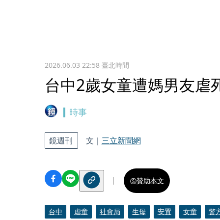
2026.06.03 22:58
臺北時間
台中2歲女童遭媽男友虐
時事
鏡週刊
文｜
三立新聞網
贊助本文
台中
虐童
社會局
生母
安置
女童
警