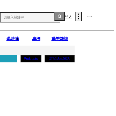
登入
瑪法達
專欄
動態雜誌
訂閱紙本雜誌
Podcasts