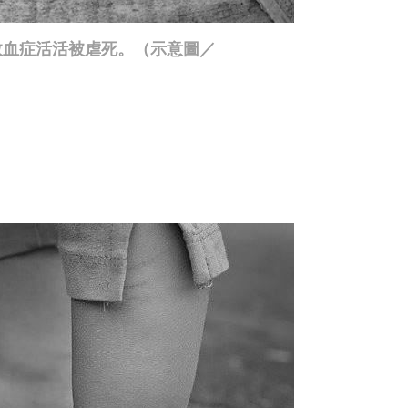
敗血症活活被虐死。（示意圖／