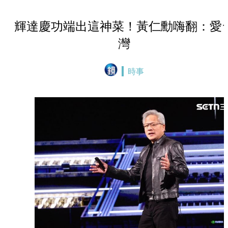
輝達慶功端出這神菜！黃仁勳嗨翻：愛
灣
時事