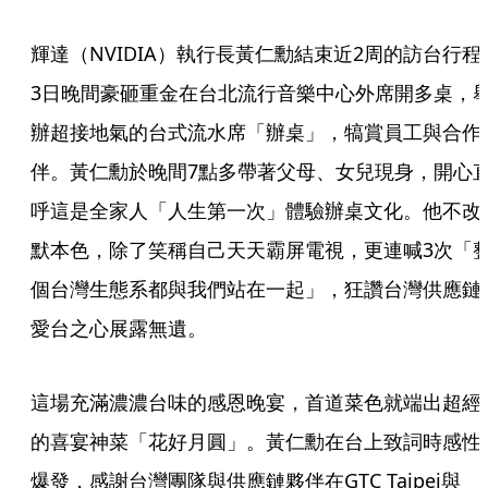
輝達（NVIDIA）執行長黃仁勳結束近2周的訪台行程
3日晚間豪砸重金在台北流行音樂中心外席開多桌，
辦超接地氣的台式流水席「辦桌」，犒賞員工與合作
伴。黃仁勳於晚間7點多帶著父母、女兒現身，開心
呼這是全家人「人生第一次」體驗辦桌文化。他不改
默本色，除了笑稱自己天天霸屏電視，更連喊3次「
個台灣生態系都與我們站在一起」，狂讚台灣供應鏈
愛台之心展露無遺。
這場充滿濃濃台味的感恩晚宴，首道菜色就端出超經
的喜宴神菜「花好月圓」。黃仁勳在台上致詞時感性
爆發，感謝台灣團隊與供應鏈夥伴在GTC Taipei與