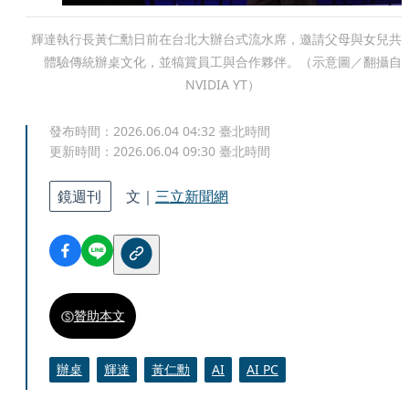
輝達執行長黃仁勳日前在台北大辦台式流水席，邀請父母與女兒共
體驗傳統辦桌文化，並犒賞員工與合作夥伴。（示意圖／翻攝自
NVIDIA YT）
發布時間：
2026.06.04 04:32
臺北時間
更新時間：
2026.06.04 09:30
臺北時間
鏡週刊
文｜
三立新聞網
贊助本文
辦桌
輝達
黃仁勳
AI
AI PC