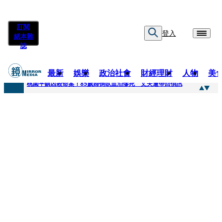
訂閱
登入
紙本雜
誌
最新
娛樂
政治社會
財經理財
人物
美
快訊
桃園平鎮凶殺命案！85歲婦倒臥血泊慘死 丈夫遭帶回偵訊
快訊
狠詐慈濟10.6億！神鬼律師陳昱瑄「親接機BNT抵台」 同框陳時中、張淑芬畫面曝光
快訊
邊看偶像邊拚韓國行 《2026 SBS歌謠大戰SUMMER》TVBS直播祭追星福利