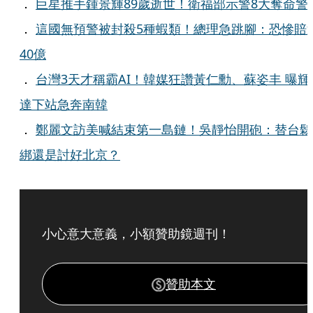
．
巨星推手鍾景輝89歲逝世！衛福部示警8大奪命警
．
這國無預警被封殺5種蝦類！總理急跳腳：恐慘賠
40億
．
台灣3天才稱霸AI！韓媒狂讚黃仁勳、蘇姿丰 曝輝
達下站急奔南韓
．
鄭麗文訪美喊結束第一島鏈！吳靜怡開砲：替台鬆
綁還是討好北京？
小心意大意義，小額贊助鏡週刊！
贊助本文