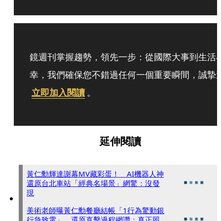
鏡週刊掌握趨勢，領先一步：從國際大事到生活
幸，我們確保您不錯過任何一個重要瞬間，誠摯
立即加入閱讀
。
延伸閱讀
黃仁勳輝達謝幕MV藏彩蛋！ AI機器人神
還原台北車站「經典名場景」網驚：沒發
現
美術老師曝黃仁勳餐廳結帳「1行為驚動銀
行急致電」 還原直擊過程網讚：真正照