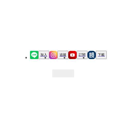
加入
追蹤
訂閱
下載
最新文章