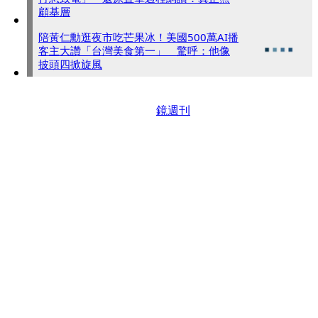
顧基層
陪黃仁勳逛夜市吃芒果冰！美國500萬AI播
客主大讚「台灣美食第一」 驚呼：他像
披頭四掀旋風
鏡週刊