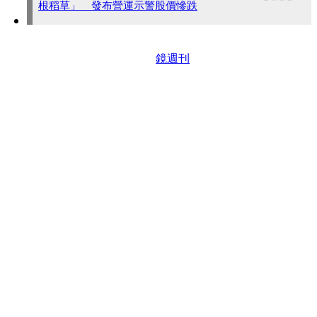
根稻草」 發布營運示警股價慘跌
鏡週刊