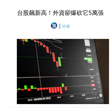
台股飆新高！外資卻爆砍它5萬張
時事