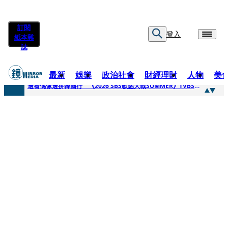
訂閱
登入
紙本雜
誌
最新
娛樂
政治社會
財經理財
人物
美
快訊
邊看偶像邊拚韓國行 《2026 SBS歌謠大戰SUMMER》TVBS直播祭追星福利
快訊
代誌大條火急跳船？ 宏碁派任李文詳接掌兆基屋管2天就喊撤出！
快訊
一句「請回去坐好」 特教生持斷掃把戳女代課老師眼睛大失血近失明