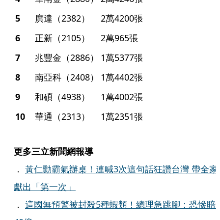
5
廣達（2382）
2萬4200張
6
正新（2105）
2萬965張
7
兆豐金（2886）
1萬5377張
8
南亞科（2408）
1萬4402張
9
和碩（4938）
1萬4002張
10
華通（2313）
1萬2351張
更多三立新聞網報導
．
黃仁勳霸氣辦桌！連喊3次這句話狂讚台灣 帶全家
獻出「第一次」
．
這國無預警被封殺5種蝦類！總理急跳腳：恐慘賠