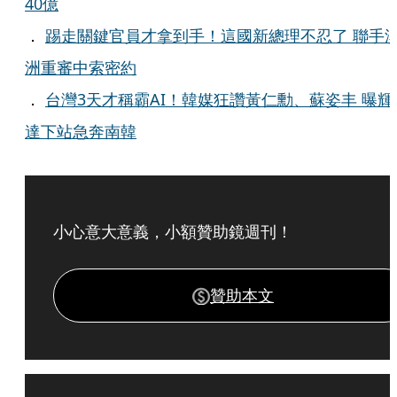
40億
．
踢走關鍵官員才拿到手！這國新總理不忍了 聯手
洲重審中索密約
．
台灣3天才稱霸AI！韓媒狂讚黃仁勳、蘇姿丰 曝輝
達下站急奔南韓
小心意大意義，小額贊助鏡週刊！
贊助本文