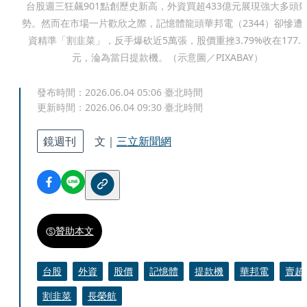
台股週三狂飆901點創歷史新高，外資買超433億元展現強大多頭
勢。然而在市場一片歡欣之際，記憶體龍頭華邦電（2344）卻慘遭
資精準「割韭菜」，反手爆砍近5萬張，股價重挫3.79%收在177.5
元，淪為當日提款機。（示意圖／PIXABAY）
發布時間：
2026.06.04 05:06
臺北時間
更新時間：
2026.06.04 09:30
臺北時間
鏡週刊
文｜
三立新聞網
贊助本文
台股
外資
股價
記憶體
提款機
華邦電
賣超
割韭菜
長榮航