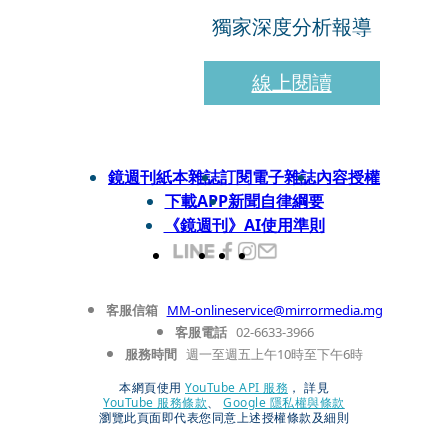
獨家深度分析報導
線上閱讀
鏡週刊紙本雜誌
訂閱電子雜誌
內容授權
下載APP
新聞自律綱要
《鏡週刊》AI使用準則
客服信箱
MM-onlineservice@mirrormedia.mg
客服電話
02-6633-3966
服務時間
週一至週五上午10時至下午6時
本網頁使用
YouTube API 服務
， 詳見
YouTube 服務條款
、
Google 隱私權與條款
瀏覽此頁面即代表您同意上述授權條款及細則