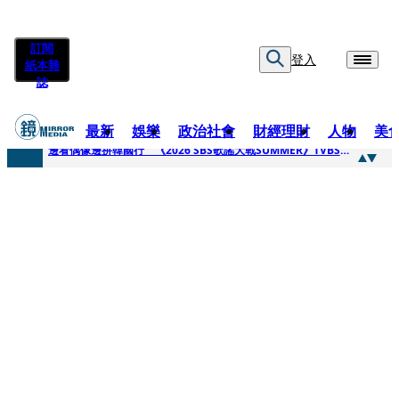
訂閱
登入
紙本雜
誌
最新
娛樂
政治社會
財經理財
人物
美
快訊
邊看偶像邊拚韓國行 《2026 SBS歌謠大戰SUMMER》TVBS直播祭追星福利
快訊
代誌大條火急跳船？ 宏碁派任李文詳接掌兆基屋管2天就喊撤出！
快訊
一句「請回去坐好」 特教生持斷掃把戳女代課老師眼睛大失血近失明