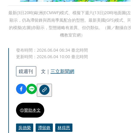
最新(3日20時)歐洲(ECMWF)模式、模擬下週六(13日)20時地面圖(左
顯示，仍為滯留鋒與西南季風配合的型態。最新美國(GFS)模式、同
的模擬(右圖)亦顯示，型態雖略有差異、但仍類似。（圖／翻攝自洩
機教室官網）
發布時間：
2026.06.04 06:34
臺北時間
更新時間：
2026.06.04 10:00
臺北時間
鏡週刊
文｜
三立新聞網
贊助本文
吳德榮
滯留鋒
林得恩