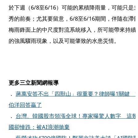
於下週（6/8至6/16）可能的累積降雨量，可能只是
秀的前奏；尤其要留意，6/8至6/16期間，伴隨在滯
梅雨鋒面上的中尺度對流系統移入，所可能帶來持續
的強風驟雨現象，以及可能肇致的水患災情。
更多三立新聞網報導
．
蔣萬安答不出「四獸山」很重要？律師曝1關鍵 
伯洋回答贏了
．
台灣、韓國股市領漲全球！專家曝驚人數字 這幾
國卻慘跌：被AI浪潮拋棄