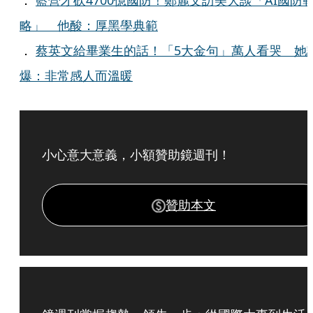
．
藍營才砍4700億國防！鄭麗文訪美大談「AI國防
略」 他酸：厚黑學典範
．
蔡英文給畢業生的話！「5大金句」萬人看哭 她
爆：非常感人而溫暖
小心意大意義，小額贊助鏡週刊！
贊助本文