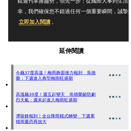
鏡週刊掌握趨勢，領先一步：從國際大事到生活
幸，我們確保您不錯過任何一個重要瞬間，誠摯
立即加入閱讀
。
延伸閱讀
今飆37度高溫！梅雨鋒面接力報到 吳德
榮：下週進入典型梅雨旺盛期
高溫飆39度！週五起變天 吳德榮籲防劇
烈天氣：週末起進入梅雨旺盛期
滯留鋒報到！全台降雨模式轉變 下週累
積雨量恐再放大