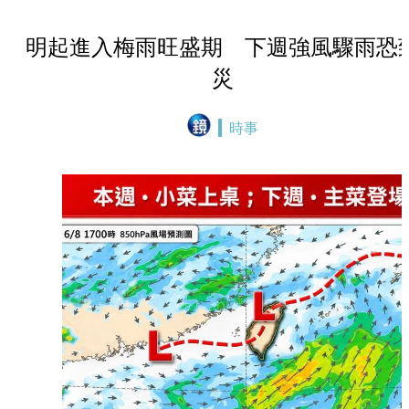
明起進入梅雨旺盛期 下週強風驟雨恐
災
時事